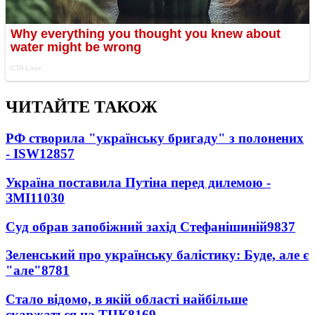
ЧИТАЙТЕ ТАКОЖ
РФ створила "українську бригаду" з полонених
- ISW
12857
Україна поставила Путіна перед дилемою -
ЗМІ
11030
Суд обрав запобіжний захід Стефанішиній
9837
Зеленський про українську балістику: Буде, але є
"але"
8781
Стало відомо, в якій області найбільше
скаржаться на ТЦК
8169