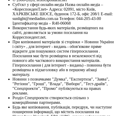
Суб'єкт у сфері онлайн-медіа Назва онлайн-медіа –
«КореспонденТ.net» Адреса: 02091, місто Київ,
ХАРКІВСЬКЕ ШОСЕ, будинок 172-Б, офіс 208/1 E-mail:
sunlight@mediadim.com.ua
Телефон: 044-205-43-00
Ідентифікатор медіа – R40-06068
Використання будь-яких матеріалів, розміщених на
сайті, дозволяється за умови посилання на
Корреспондент.net.
При копіюванні матеріалів зі сторінки « Новини України
і світу» , для інтернет - видань - обов'язкове пряме
відкрите для пошукових систем гіперпосилання .
Посилання має бути розміщена в незалежності від
повного або часткового використання матеріалів.
Гіперпосилання ( для інтернет - видань) - повинна бути
розміщена в підзаголовку або в першому абзаці
матеріалу.
Новини з позначками "Думка", "Експертиза", "Заява",
"Регіони", "Гроші", "Влада", "Вибори", "Тест-драйв",
"Спецпроекти", "Промо" публікуються на правах
реклами.
Розділ Спецпроекти створюється спільно з
комерційними партнерами.
Будь яке копіювання, публікація, передрук, чи наступне
поширення інформації, що містить посилання на