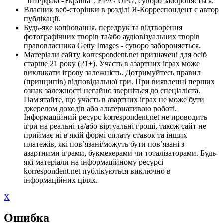
"Інтерфакс-Україна", EPA / UPG, суворо забороняється.
Власник веб-сторінки в розділі Я-Корреспондент є автор
публікації.
Будь-яке копіювання, передрук та відтворення
фотографічних творів та/або аудіовізуальних творів
правовласника Getty Images - суворо забороняється.
Матеріали сайту korrespondent.net призначені для осіб
старше 21 року (21+). Участь в азартних іграх може
викликати ігрову залежність. Дотримуйтесь правил
(принципів) відповідальної гри. При виявленні перших
ознак залежності негайно зверніться до спеціаліста.
Пам'ятайте, що участь в азартних іграх не може бути
джерелом доходів або альтернативою роботі.
Інформаційний ресурс korrespondent.net не проводить
ігри на реальні та/або віртуальні гроші, також сайт не
приймає ні в якій формі оплату ставок та інших
платежів, які пов’язані/можуть бути пов’язані з
азартними іграми, букмекерами чи тоталізаторами. Будь-
які матеріали на інформаційному ресурсі
korrespondent.net публікуються виключно в
інформаційних цілях.
X
Ошибка