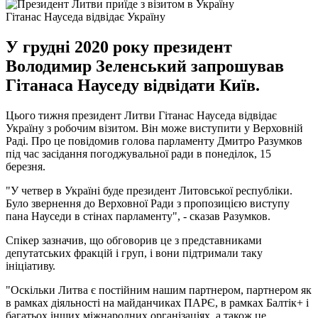
Гітанас Науседа відвідає Україну
У грудні 2020 року президент
Володимир Зеленський запрошував
Гітанаса Науседу відвідати Київ.
Цього тижня президент Литви Гітанас Науседа відвідає
Україну з робочим візитом. Він може виступити у Верховній
Раді. Про це повідомив голова парламенту Дмитро Разумков
під час засідання погоджувальної ради в понеділок, 15
березня.
"У четвер в Україні буде президент Литовської республіки.
Було звернення до Верховної Ради з пропозицією виступу
пана Науседи в стінах парламенту", - сказав Разумков.
Спікер зазначив, що обговорив це з представниками
депутатських фракцій і груп, і вони підтримали таку
ініціативу.
"Оскільки Литва є постійним нашим партнером, партнером як
в рамках діяльності на майданчиках ПАРЄ, в рамках Балтік+ і
багатьох інших міжнародних організаціях, а також це