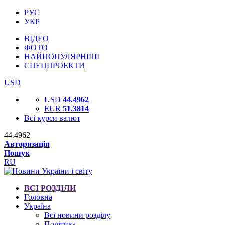
РУС
УКР
ВІДЕО
ФОТО
НАЙПОПУЛЯРНІШІ
СПЕЦПРОЕКТИ
USD
USD
44.4962
EUR
51.3814
Всі курси валют
44.4962
Авторизація
Пошук
RU
ВСІ РОЗДІЛИ
Головна
Україна
Всі новини розділу
Політика