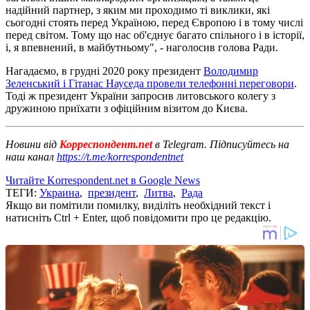
надійний партнер, з яким ми проходимо ті виклики, які
сьогодні стоять перед Україною, перед Європою і в тому числі
перед світом. Тому що нас об'єднує багато спільного і в історії,
і, я впевнений, в майбутньому", - наголосив голова Ради.
Нагадаємо, в грудні 2020 року президент
Володимир
Зеленський і Гітанас Науседа провели телефонні переговори
.
Тоді ж президент України запросив литовського колегу з
дружиною приїхати з офіційним візитом до Києва.
Новини від
Корреспондент.net
в Telegram. Підписуйтесь на
наш канал
https://t.me/korrespondentnet
Читайте Korrespondent.net в Google News
ТЕГИ:
Украина
,
президент
,
Литва
,
Рада
Якщо ви помітили помилку, виділіть необхідний текст і
натисніть Ctrl + Enter, щоб повідомити про це редакцію.