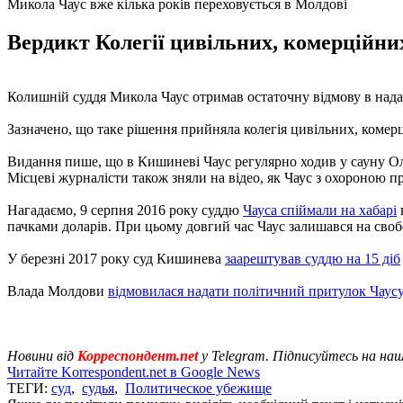
Микола Чаус вже кілька років переховується в Молдові
Вердикт Колегії цивільних, комерційни
Колишній суддя Микола Чаус отримав остаточну відмову в над
Зазначено, що таке рішення прийняла колегія цивільних, комер
Видання пише, що в Кишиневі Чаус регулярно ходив у сауну Олім
Місцеві журналісти також зняли на відео, як Чаус з охороною 
Нагадаємо, 9 серпня 2016 року суддю
Чауса спіймали на хабарі
пачками доларів. При цьому довгий час Чаус залишався на свобод
У березні 2017 року суд Кишинева
заарештував суддю на 15 діб
Влада Молдови
відмовилася надати політичний притулок Чаусу
Новини від
Корреспондент.net
у Telegram. Підписуйтесь на на
Читайте Korrespondent.net в Google News
ТЕГИ:
суд
,
судья
,
Политическое убежище