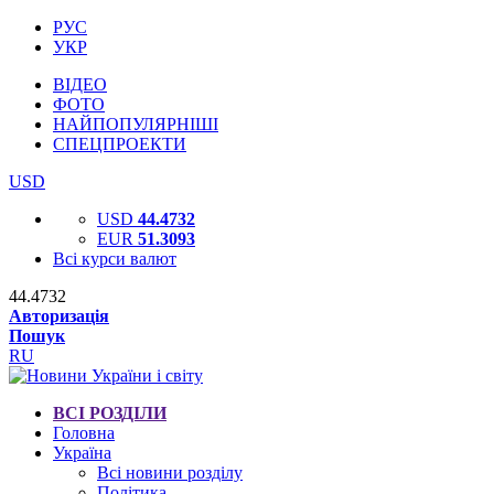
РУС
УКР
ВІДЕО
ФОТО
НАЙПОПУЛЯРНІШІ
СПЕЦПРОЕКТИ
USD
USD
44.4732
EUR
51.3093
Всі курси валют
44.4732
Авторизація
Пошук
RU
ВСІ РОЗДІЛИ
Головна
Україна
Всі новини розділу
Політика