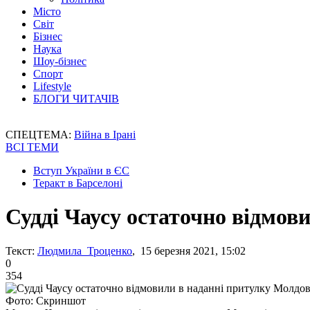
Місто
Світ
Бізнес
Наука
Шоу-бізнес
Спорт
Lifestyle
БЛОГИ ЧИТАЧІВ
СПЕЦТЕМА:
Війна в Ірані
ВСІ ТЕМИ
Вступ України в ЄС
Теракт в Барселоні
Судді Чаусу остаточно відмов
Текст:
Людмила Троценко
, 15 березня 2021, 15:02
0
354
Фото: Скриншот