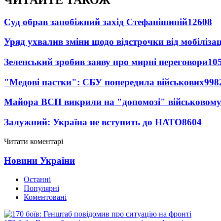
Суд обрав запобіжний захід Стефанішиній
12608
Уряд ухвалив зміни щодо відстрочки від мобілізац
Зеленський зробив заяву про мирні переговори
10
"Медові пастки": СБУ попередила військових
998
Майора ВСП викрили на "допомозі" військовому
Залужний: Україна не вступить до НАТО
8604
Читати коментарі
Новини України
Останні
Популярні
Коментовані