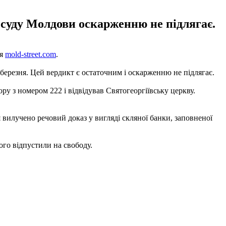
 суду Молдови оскарженню не підлягає.
ня
mold-street.com
.
березня. Цей вердикт є остаточним і оскарженню не підлягає.
ру з номером 222 і відвідував Святогеоргіївську церкву.
я вилучено речовий доказ у вигляді скляної банки, заповненої
ого відпустили на свободу.