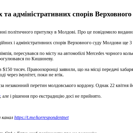
х та адміністративних спорів Верховного
анні політичного притулку в Молдові. Про це повідомило видан
ційних і адміністративних спорів Верховного суду Молдови ще 3 
пія, пересувався по місту на автомобілі Mercedes чорного кольо
прогулювався по Кишиневу.
в $150 тисяч. Правоохоронці заявили, що на місці передачі хабар
і через імунітет, поки не втік.
за незаконний перетин молдовського кордону. Однак 22 квітня й
, але і рішення про екстрадицію досі не прийнято.
ш канал
https://t.me/korrespondentnet