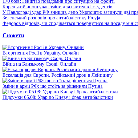
170 боїв: Генштаб повідомив про ситуацію на фронті
Корецький анонсував зміни для вчителів і студентів
У Павлограді удар РФ знищив депо Укрпошти: загинули дві пр
Зеленський розповів про антибалістику Freyja
Федоров відповів, чи сподівається повернутися на посаду міні
Сюжети
Вторгнення Росії в Україну. Онлайн
Війна на Близькому Сході. Онлайн
Ескалація для Європи. Російський дрон в Лейпцигу
Зміни в армії РФ: що стоїть за рішенням Путіна
Підсумки 05.08: Удар по Києву і брак антибалістики