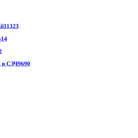
ії
11323
514
2
 в СЗЧ
9690