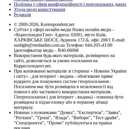
Політика у сфері конфіденційності і персональних даних
Угода щодо користування
Редакція
© 2000-2026, Korrespondent.net
Суб'єкт у сфері онлайн-медіа Назва онлайн-медіа –
«КореспонденТ.net» Адреса: 02091, місто Київ,
ХАРКІВСЬКЕ ШОСЕ, будинок 172-Б, офіс 208/1 E-mail:
sunlight@mediadim.com.ua
Телефон: 044-205-43-00
Ідентифікатор медіа – R40-06068
Використання будь-яких матеріалів, розміщених на
сайті, дозволяється за умови посилання на
Корреспондент.net.
При копіюванні матеріалів зі сторінки « Новини України
і світу» , для інтернет - видань - обов'язкове пряме
відкрите для пошукових систем гіперпосилання .
Посилання має бути розміщена в незалежності від
повного або часткового використання матеріалів.
Гіперпосилання ( для інтернет - видань) - повинна бути
розміщена в підзаголовку або в першому абзаці
матеріалу.
Новини з позначками "Думка", "Експертиза", "Заява",
"Регіони", "Гроші", "Влада", "Вибори", "Тест-драйв",
"Спецпроекти", "Промо" публікуються на правах
реклами.