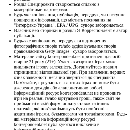
Розділ Спецпроекти створюється спільно з
комерційними партнерами.
Будь яке копіювання, публікація, передрук, чи наступне
поширення інформації, що містить посилання на
"Інтерфакс-Україна", EPA / UPG, суворо забороняється.
Власник веб-сторінки в розділі Я-Корреспондент є автор
публікації.
Будь-яке копіювання, передрук та відтворення
фотографічних творів та/або аудіовізуальних творів
правовласника Getty Images - суворо забороняється.
Матеріали сайту korrespondent.net призначені для осіб
старше 21 року (21+). Участь в азартних іграх може
викликати ігрову залежність. Дотримуйтесь правил
(принципів) відповідальної гри. При виявленні перших
ознак залежності негайно зверніться до спеціаліста.
Пам'ятайте, що участь в азартних іграх не може бути
джерелом доходів або альтернативою роботі.
Інформаційний ресурс korrespondent.net не проводить
ігри на реальні та/або віртуальні гроші, також сайт не
приймає ні в якій формі оплату ставок та інших
платежів, які пов’язані/можуть бути пов’язані з
азартними іграми, букмекерами чи тоталізаторами. Будь-
які матеріали на інформаційному ресурсі
korrespondent.net публікуються виключно в
інформаційних цілях.