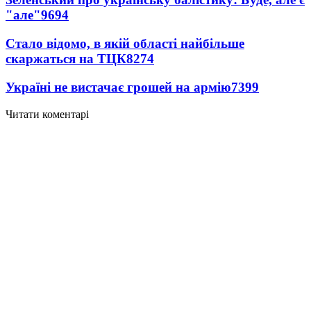
"але"
9694
Стало відомо, в якій області найбільше
скаржаться на ТЦК
8274
Україні не вистачає грошей на армію
7399
Читати коментарі