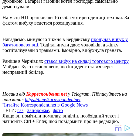
духовкою. Батареї і газовий котел господарі самовільно
демонтували.
На місці НП працювали 16 осіб і чотири одиниці техніки. За
фактом вибуху ведеться розслідування.
Нагадаємо, минулого тижня в Бердянську
пролунав вибух у
багатоповерхівці.
Тоді загинули двоє чоловіків, а жінку
госпіталізували з травмами. Імовірно, вибухнула граната.
Раніше в Чернівцях
стався вибух на складі торгового центру
Майдан. Було встановлено, що інцидент стався через
несправний бойлер.
Новини від
Корреспондент.net
у Telegram. Підписуйтесь на
наш канал
https://t.me/korrespondentnet
Читайте Korrespondent.net в Google News
ТЕГИ:
газ
,
Запорожье
,
фото
Якщо ви помітили помилку, виділіть необхідний текст і
натисніть Ctrl + Enter, щоб повідомити про це редакцію.