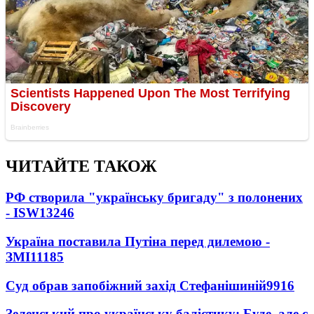
ЧИТАЙТЕ ТАКОЖ
РФ створила "українську бригаду" з полонених
- ISW
13246
Україна поставила Путіна перед дилемою -
ЗМІ
11185
Суд обрав запобіжний захід Стефанішиній
9916
Зеленський про українську балістику: Буде, але є