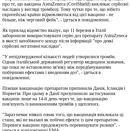
про те, що вакцина AstraZeneca (CoviShield) викликає серйозні
наслідки у вигляді тромбозу. Тому чутки про те, що нібито
європейські країни відмовляються від цієї вакцини - не
більше, ніж черговий фейк", - ідеться в повідомленні.
Як приклад відомство вказує, що 11 березня в Італії
заборонили використовувати серію доз препарату AstraZeneca
в якості запобіжного заходу після інформації "про деякі
серйозні негативні наслідки".
"У непідтвердженої кількості людей утворилися тромби.
Однак італійський державний регулятор медицини зазначив,
що поки не встановлено зв'язку між передбачуваними
побічними ефектами і введенням доз", - ідеться в
повідомленні.
Пізніше вакцинацію препаратом припинили Данія, Ісландія і
Норвегія. При цьому в Данії призупинили застосування
вакцини лише на 14-й день через те, що вакцинацію
пов'язують із виникненням тромбів у щеплених.
"Зараз немає ніяких ознак того, що вакцинація викликала ці
стани, які не вказані як побічні ефекти із цим препаратом.
Переваги вакцини продовжують перевищувати ризики", -
ідеться в повідомленні EMA.