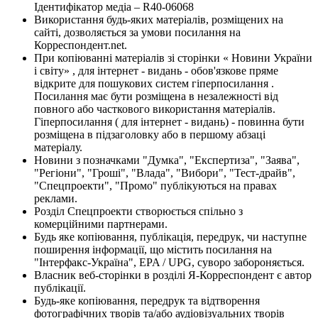
Ідентифікатор медіа – R40-06068
Використання будь-яких матеріалів, розміщених на
сайті, дозволяється за умови посилання на
Корреспондент.net.
При копіюванні матеріалів зі сторінки « Новини України
і світу» , для інтернет - видань - обов'язкове пряме
відкрите для пошукових систем гіперпосилання .
Посилання має бути розміщена в незалежності від
повного або часткового використання матеріалів.
Гіперпосилання ( для інтернет - видань) - повинна бути
розміщена в підзаголовку або в першому абзаці
матеріалу.
Новини з позначками "Думка", "Експертиза", "Заява",
"Регіони", "Гроші", "Влада", "Вибори", "Тест-драйв",
"Спецпроекти", "Промо" публікуються на правах
реклами.
Розділ Спецпроекти створюється спільно з
комерційними партнерами.
Будь яке копіювання, публікація, передрук, чи наступне
поширення інформації, що містить посилання на
"Інтерфакс-Україна", EPA / UPG, суворо забороняється.
Власник веб-сторінки в розділі Я-Корреспондент є автор
публікації.
Будь-яке копіювання, передрук та відтворення
фотографічних творів та/або аудіовізуальних творів