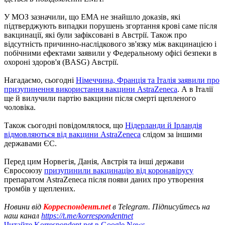
У МОЗ зазначили, що EMA не знайшло доказів, які
підтверджують випадки порушень згортання крові саме після
вакцинації, які були зафіксовані в Австрії. Також про
відсутність причинно-наслідкового зв'язку між вакцинацією і
побічними ефектами заявили у Федеральному офісі безпеки в
охороні здоров'я (BASG) Австрії.
Нагадаємо, сьогодні
Німеччина, Франція та Італія заявили про
призупинення використання вакцини AstraZeneca
. А в Італії
ще й вилучили партію вакцини після смерті щепленого
чоловіка.
Також сьогодні повідомлялося, що
Нідерланди й Ірландія
відмовляються від вакцини AstraZeneca
слідом за іншими
державами ЄС.
Перед цим Норвегія, Данія, Австрія та інші держави
Євросоюзу
призупинили вакцинацію від коронавірусу
препаратом AstraZeneca після появи даних про утворення
тромбів у щеплених.
Новини від
Корреспондент.net
в Telegram. Підписуйтесь на
наш канал
https://t.me/korrespondentnet
Читайте Korrespondent.net в Google News