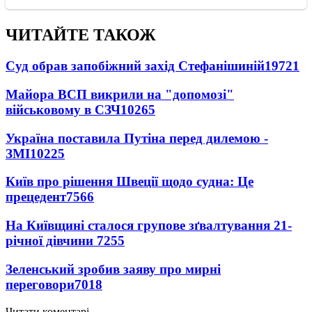
ЧИТАЙТЕ ТАКОЖ
Суд обрав запобіжний захід Стефанішиній
19721
Майора ВСП викрили на "допомозі"
військовому в СЗЧ
10265
Україна поставила Путіна перед дилемою -
ЗМІ
10225
Київ про рішення Швеції щодо судна: Це
прецедент
7566
На Київщині сталося групове зґвалтування 21-
річної дівчини
7255
Зеленський зробив заяву про мирні
переговори
7018
Читати коментарі