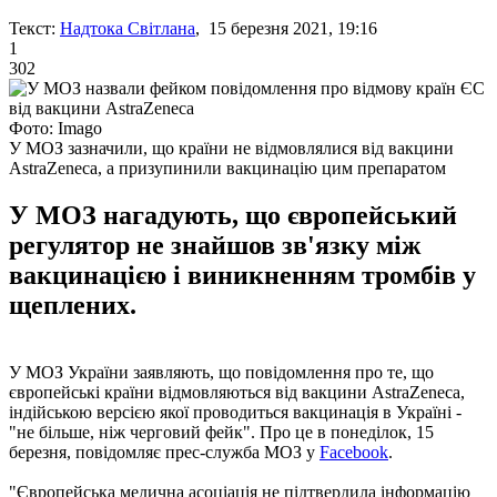
Текст:
Надтока Світлана
, 15 березня 2021, 19:16
1
302
Фото: Imagо
У МОЗ зазначили, що країни не відмовлялися від вакцини
AstraZeneca, а призупинили вакцинацію цим препаратом
У МОЗ нагадують, що європейський
регулятор не знайшов зв'язку між
вакцинацією і виникненням тромбів у
щеплених.
У МОЗ України заявляють, що повідомлення про те, що
європейські країни відмовляються від вакцини AstraZeneca,
індійською версією якої проводиться вакцинація в Україні -
"не більше, ніж черговий фейк". Про це в понеділок, 15
березня, повідомляє прес-служба МОЗ у
Facebook
.
"Європейська медична асоціація не підтвердила інформацію