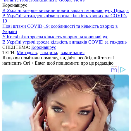
Коронавірус
В Україні вперше виявили новий варіант коронавірусу Цикада
В Україні за тиждень різко зросла кількість хворих на COVID-
19
Нові штами COVID-19: особливості та кількість хворих в
Україні
У Києві різко зросла кількість хворих на коронавірус
В Україні утричі зросла кількість випадків COVID за тиждень
СПЕЦТЕМА:
Коронавірус
ТЕГИ:
Минздрав
,
вакцина
,
вакцинация
Якщо ви помітили помилку, виділіть необхідний текст і
натисніть Ctrl + Enter, щоб повідомити про це редакцію.