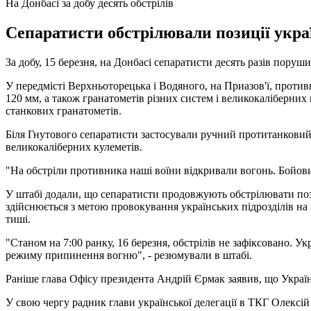
На Донбасі за добу десять обстрілів
Сепаратисти обстрілювали позиції украї
За добу, 15 березня, на Донбасі сепаратисти десять разів пор
У передмісті Верхньоторецька і Водяного, на Приазов'ї, против
120 мм, а також гранатометів різних систем і великокаліберних
станкових гранатометів.
Біля Гнутового сепаратисти застосували ручний протитанковий г
великокаліберних кулеметів.
"На обстріли противника наші воїни відкривали вогонь. Бойових
У штабі додали, що сепаратисти продовжують обстрілювати позиц
здійснюється з метою провокування українських підрозділів
тиші.
"Станом на 7:00 ранку, 16 березня, обстрілів не зафіксовано. 
режиму припинення вогню", - резюмували в штабі.
Раніше глава Офісу президента Андрій Єрмак заявив, що Украї
У свою чергу радник глави української делегації в ТКГ Олекс