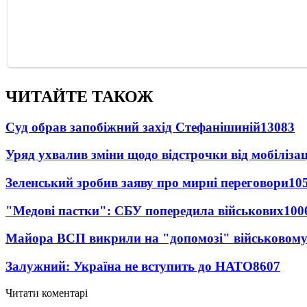
ЧИТАЙТЕ ТАКОЖ
Суд обрав запобіжний захід Стефанішиній
13083
Уряд ухвалив зміни щодо відстрочки від мобілізац
Зеленський зробив заяву про мирні переговори
10
"Медові пастки": СБУ попередила військових
100
Майора ВСП викрили на "допомозі" військовому
Залужний: Україна не вступить до НАТО
8607
Читати коментарі