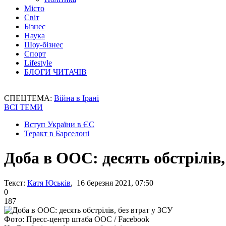
Місто
Світ
Бізнес
Наука
Шоу-бізнес
Спорт
Lifestyle
БЛОГИ ЧИТАЧІВ
СПЕЦТЕМА:
Війна в Ірані
ВСІ ТЕМИ
Вступ України в ЄС
Теракт в Барселоні
Доба в ООС: десять обстрілів,
Текст:
Катя Юськів
, 16 березня 2021, 07:50
0
187
Фото: Пресс-центр штаба ООС / Facebook