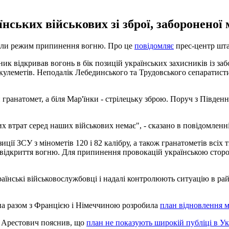
нських військових зі зброї, заборонено
ушили режим припинення вогню. Про це
повідомляє
прес-центр шта
ник відкривав вогонь в бік позицій українських захисників із з
 кулеметів. Неподалік Лебединського та Трудовського сепаратист
ранатомет, а біля Мар'їнки - стрілецьку зброю. Поруч з Південни
 втрат серед наших військових немає", - сказано в повідомленні
ії ЗСУ з мінометів 120 і 82 калібру, а також гранатометів всіх 
 на відкриття вогню. Для припинення провокацій українською 
Українські військовослужбовці і надалі контролюють ситуацію в р
на разом з Францією і Німеччиною розробила
план відновлення м
ій Арестович пояснив, що
план не показують широкій публіці в Ук