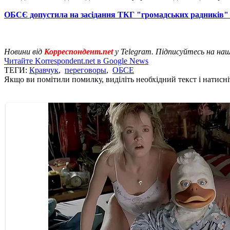
ОБСЄ допустила на засідання ТКГ "громадських радників" 
Новини від
Корреспондент.net
у Telegram. Підписуйтесь на на
Читайте Korrespondent.net в Google News
ТЕГИ:
Кравчук
,
переговоры
,
ОБСЕ
Якщо ви помітили помилку, виділіть необхідний текст і натисніт