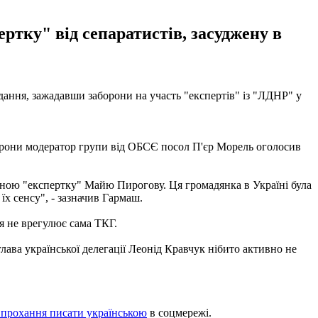
тку" від сепаратистів, засуджену в
ідання, зажадавши заборони на участь "експертів" із "ЛДНР" у
торони модератор групи від ОБСЄ посол П'єр Морель оголосив
оною "експертку" Майю Пирогову. Ця громадянка в Україні була
їх сенсу", - зазначив Гармаш.
ня не врегулює сама ТКГ.
ава української делегації Леонід Кравчук нібито активно не
 прохання писати українською
в соцмережі.