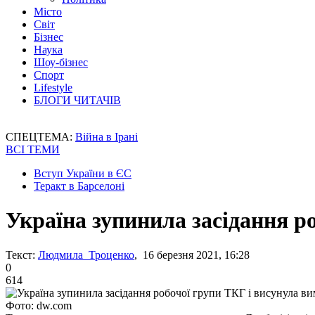
Місто
Світ
Бізнес
Наука
Шоу-бізнес
Спорт
Lifestyle
БЛОГИ ЧИТАЧІВ
СПЕЦТЕМА:
Війна в Ірані
ВСІ ТЕМИ
Вступ України в ЄС
Теракт в Барселоні
Україна зупинила засідання р
Текст:
Людмила Троценко
, 16 березня 2021, 16:28
0
614
Фото: dw.com