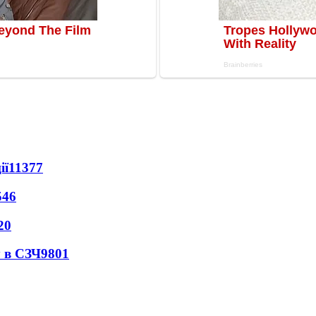
ії
11377
546
20
 в СЗЧ
9801