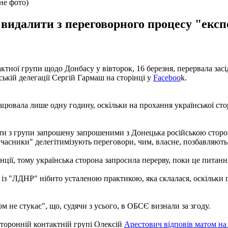
не фото)
идалити з переговорного процесу "експер
актної групи щодо Донбасу у вівторок, 16 березня, перервала зас
ькій делегації Сергій Гармаш на сторінці у
Faceboo
k.
рацювала лише одну годину, оскільки на прохання української с
ити з групи запрошену запрошеними з Донецька російською стор
учасники" делегітимізують переговори, чим, власне, позбавляють 
нції, тому українська сторона запросила перерву, поки це питан
із "ЛДНР" нібито усталеною практикою, яка склалася, оскільки гл
м не стукає", що, судячи з усього, в ОБСЄ визнали за згоду.
сторонній контактній групі Олексій
Арестович відповів матом на