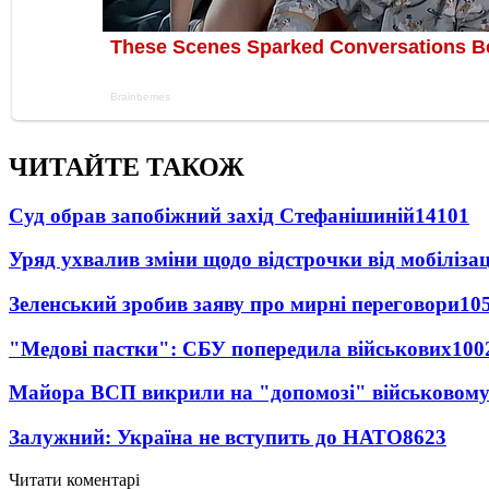
ЧИТАЙТЕ ТАКОЖ
Суд обрав запобіжний захід Стефанішиній
14101
Уряд ухвалив зміни щодо відстрочки від мобілізац
Зеленський зробив заяву про мирні переговори
10
"Медові пастки": СБУ попередила військових
100
Майора ВСП викрили на "допомозі" військовому
Залужний: Україна не вступить до НАТО
8623
Читати коментарі