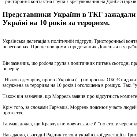
Тристороння контактна група з врегулювання на Донбасі (архів
Представники України в ТКГ зажадали в
Україні на 10 років за тероризм.
Українська делегація в політичній підгрупі Тристоронньої конт
переговорах. Про це повідомив представник Донецька в українс
Він зазначив, що робоча група з політичних питань сьогодні п
перерву.
"Ніякого демаршу, просто Україна (...) попросила ОБСЄ видал
засуджена за тероризм на 10 років і оголошена в розшук. Такі "
Також він зазначив, що Моррель заявив про відсутність компете
Крім того, за словами Гармаша, Моррель пояснює участь людей 
протестує.
Гармаш додав, що Кравчук не мовчить, але й "по столу черевико
Нагадаємо, сьогодні Радник голови української делегації в Три