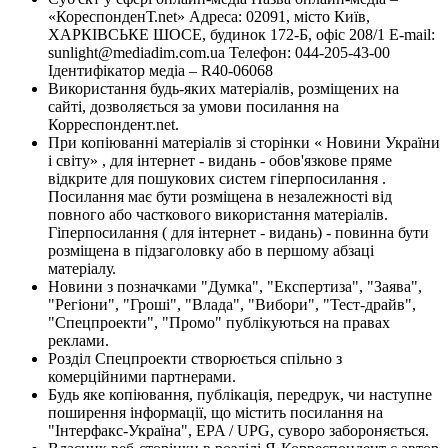
«КореспонденТ.net» Адреса: 02091, місто Київ,
ХАРКІВСЬКЕ ШОСЕ, будинок 172-Б, офіс 208/1 E-mail:
sunlight@mediadim.com.ua
Телефон: 044-205-43-00
Ідентифікатор медіа – R40-06068
Використання будь-яких матеріалів, розміщених на
сайті, дозволяється за умови посилання на
Корреспондент.net.
При копіюванні матеріалів зі сторінки « Новини України
і світу» , для інтернет - видань - обов'язкове пряме
відкрите для пошукових систем гіперпосилання .
Посилання має бути розміщена в незалежності від
повного або часткового використання матеріалів.
Гіперпосилання ( для інтернет - видань) - повинна бути
розміщена в підзаголовку або в першому абзаці
матеріалу.
Новини з позначками "Думка", "Експертиза", "Заява",
"Регіони", "Гроші", "Влада", "Вибори", "Тест-драйв",
"Спецпроекти", "Промо" публікуються на правах
реклами.
Розділ Спецпроекти створюється спільно з
комерційними партнерами.
Будь яке копіювання, публікація, передрук, чи наступне
поширення інформації, що містить посилання на
"Інтерфакс-Україна", EPA / UPG, суворо забороняється.