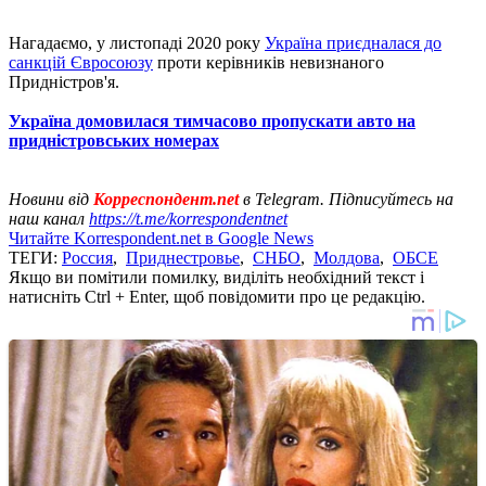
Нагадаємо, у листопаді 2020 року
Україна приєдналася до
санкцій Євросоюзу
проти керівників невизнаного
Придністров'я.
Україна домовилася тимчасово пропускати авто на
придністровських номерах
Новини від
Корреспондент.net
в Telegram. Підписуйтесь на
наш канал
https://t.me/korrespondentnet
Читайте Korrespondent.net в Google News
ТЕГИ:
Россия
,
Приднестровье
,
СНБО
,
Молдова
,
ОБСЕ
Якщо ви помітили помилку, виділіть необхідний текст і
натисніть Ctrl + Enter, щоб повідомити про це редакцію.