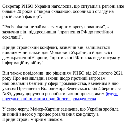
Секретар РНБО України наголосив, що ситуація в регіоні вже
більше 20 років є "вкрай складною, особливо з огляду на
російський фактор".
"Росія ніколи не займалася мирним врегулюванням", -
зазначив він, підкресливши "прагнення РФ до постійної
ескалації".
Придністровський конфлікт, зазначив він, залишається
викликом не тільки для Молдови і України, а й для всієї
демократичної Європи, "проти якої РФ також веде потужну
інформаційну війну".
Він також повідомив, що рішенням РНБО від 26 лютого 2021
року Про невідкладні заходи щодо протидії загрозам
національній безпеці у сфері громадянства, введеним в дію
указом Президента Володимира Зеленського від 4 березня за
№85, уряду доручено розробити законопроект, яким
будуть
врегульовані питання подвійного громадянства
.
У свою чергу, Майєр-Хартінґ зазначив, що Україна зробила
значний внесок у процес розв'язання конфлікту в
Придністров'ї мирним шляхом.