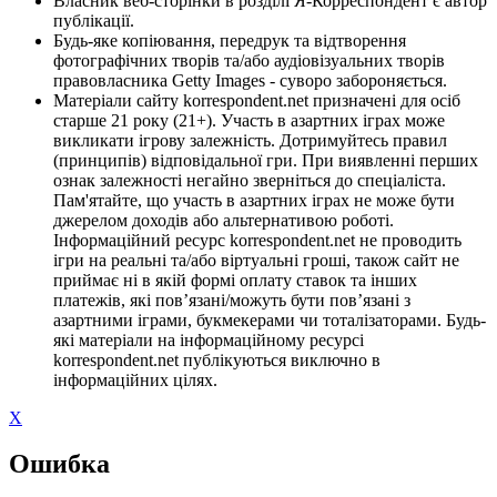
Власник веб-сторінки в розділі Я-Корреспондент є автор
публікації.
Будь-яке копіювання, передрук та відтворення
фотографічних творів та/або аудіовізуальних творів
правовласника Getty Images - суворо забороняється.
Матеріали сайту korrespondent.net призначені для осіб
старше 21 року (21+). Участь в азартних іграх може
викликати ігрову залежність. Дотримуйтесь правил
(принципів) відповідальної гри. При виявленні перших
ознак залежності негайно зверніться до спеціаліста.
Пам'ятайте, що участь в азартних іграх не може бути
джерелом доходів або альтернативою роботі.
Інформаційний ресурс korrespondent.net не проводить
ігри на реальні та/або віртуальні гроші, також сайт не
приймає ні в якій формі оплату ставок та інших
платежів, які пов’язані/можуть бути пов’язані з
азартними іграми, букмекерами чи тоталізаторами. Будь-
які матеріали на інформаційному ресурсі
korrespondent.net публікуються виключно в
інформаційних цілях.
X
Ошибка