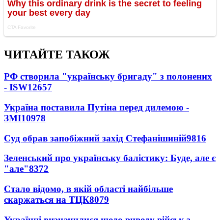
ЧИТАЙТЕ ТАКОЖ
РФ створила "українську бригаду" з полонених
- ISW
12657
Україна поставила Путіна перед дилемою -
ЗМІ
10978
Суд обрав запобіжний захід Стефанішиній
9816
Зеленський про українську балістику: Буде, але є
"але"
8372
Стало відомо, в якій області найбільше
скаржаться на ТЦК
8079
Українці визначилися щодо виводу військ з