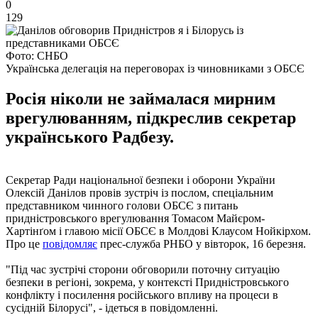
0
129
Фото: СНБО
Українська делегація на переговорах із чиновниками з ОБСЄ
Росія ніколи не займалася мирним
врегулюванням, підкреслив секретар
українського Радбезу.
Секретар Ради національної безпеки і оборони України
Олексій Данілов провів зустріч із послом, спеціальним
представником чинного голови ОБСЄ з питань
придністровського врегулювання Томасом Майєром-
Хартінґом і главою місії ОБСЄ в Молдові Клаусом Нойкірхом.
Про це
повідомляє
прес-служба РНБО у вівторок, 16 березня.
"Під час зустрічі сторони обговорили поточну ситуацію
безпеки в регіоні, зокрема, у контексті Придністровського
конфлікту і посилення російського впливу на процеси в
сусідній Білорусі", - ідеться в повідомленні.