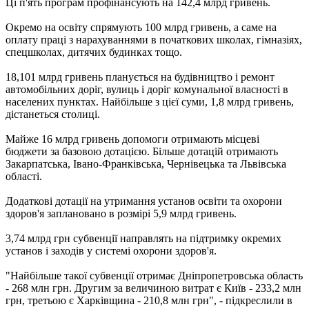
Ці п'ять програм профінансують на 142,4 млрд гривень.
Окремо на освіту спрямують 100 млрд гривень, а саме на
оплату праці з нарахуваннями в початкових школах, гімназіях,
спецшколах, дитячих будинках тощо.
18,101 млрд гривень планується на будівництво і ремонт
автомобільних доріг, вулиць і доріг комунальної власності в
населених пунктах. Найбільше з цієї суми, 1,8 млрд гривень,
дістанеться столиці.
Майже 16 млрд гривень допомоги отримають місцеві
бюджети за базовою дотацією. Більше дотацій отримають
Закарпатська, Івано-Франківська, Чернівецька та Львівська
області.
Додаткові дотації на утримання установ освіти та охорони
здоров'я заплановано в розмірі 5,9 млрд гривень.
3,74 млрд грн субвенції направлять на підтримку окремих
установ і заходів у системі охорони здоров'я.
"Найбільше такої субвенції отримає Дніпропетровська область
- 268 млн грн. Другим за величиною витрат є Київ - 233,2 млн
грн, третьою є Харківщина - 210,8 млн грн", - підкреслили в