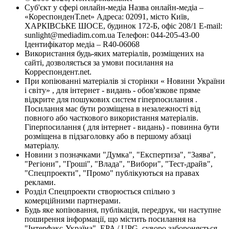
Суб'єкт у сфері онлайн-медіа Назва онлайн-медіа –
«КореспонденТ.net» Адреса: 02091, місто Київ,
ХАРКІВСЬКЕ ШОСЕ, будинок 172-Б, офіс 208/1 E-mail:
sunlight@mediadim.com.ua
Телефон: 044-205-43-00
Ідентифікатор медіа – R40-06068
Використання будь-яких матеріалів, розміщених на
сайті, дозволяється за умови посилання на
Корреспондент.net.
При копіюванні матеріалів зі сторінки « Новини України
і світу» , для інтернет - видань - обов'язкове пряме
відкрите для пошукових систем гіперпосилання .
Посилання має бути розміщена в незалежності від
повного або часткового використання матеріалів.
Гіперпосилання ( для інтернет - видань) - повинна бути
розміщена в підзаголовку або в першому абзаці
матеріалу.
Новини з позначками "Думка", "Експертиза", "Заява",
"Регіони", "Гроші", "Влада", "Вибори", "Тест-драйв",
"Спецпроекти", "Промо" публікуються на правах
реклами.
Розділ Спецпроекти створюється спільно з
комерційними партнерами.
Будь яке копіювання, публікація, передрук, чи наступне
поширення інформації, що містить посилання на
"Інтерфакс-Україна", EPA / UPG, суворо забороняється.