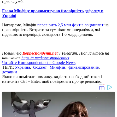
прес-службі.
Глава Мінфіну прокоментував ймовірність дефолту в
Україні
Нагадаємо, Мінфін
перевірить 2,5 млн фактів соцвиплат
на
правомірність. Витрати за сумнівними операціями, які
підлягають перевірці, складають 1,6 млрд гривень.
Новини від
Корреспондент.net
у Telegram. Підписуйтесь на
наш канал
https://t.me/korrespondentnet
Читайте Korrespondent.net в Google News
ТЕГИ:
Украина
,
бюджет
,
Минфин
,
финансирование
,
дотации
Якщо ви помітили помилку, виділіть необхідний текст і
натисніть Ctrl + Enter, щоб повідомити про це редакцію.