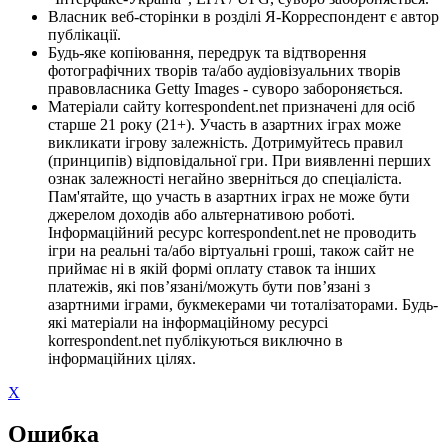
Власник веб-сторінки в розділі Я-Корреспондент є автор
публікації.
Будь-яке копіювання, передрук та відтворення
фотографічних творів та/або аудіовізуальних творів
правовласника Getty Images - суворо забороняється.
Матеріали сайту korrespondent.net призначені для осіб
старше 21 року (21+). Участь в азартних іграх може
викликати ігрову залежність. Дотримуйтесь правил
(принципів) відповідальної гри. При виявленні перших
ознак залежності негайно зверніться до спеціаліста.
Пам'ятайте, що участь в азартних іграх не може бути
джерелом доходів або альтернативою роботі.
Інформаційний ресурс korrespondent.net не проводить
ігри на реальні та/або віртуальні гроші, також сайт не
приймає ні в якій формі оплату ставок та інших
платежів, які пов’язані/можуть бути пов’язані з
азартними іграми, букмекерами чи тоталізаторами. Будь-
які матеріали на інформаційному ресурсі
korrespondent.net публікуються виключно в
інформаційних цілях.
X
Ошибка