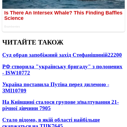
ЧИТАЙТЕ ТАКОЖ
Суд обрав запобіжний захід Стефанішиній
22200
РФ створила "українську бригаду" з полонених
- ISW
10772
Україна поставила Путіна перед дилемою -
ЗМІ
10709
На Київщині сталося групове зґвалтування 21-
річної дівчини
7905
Стало відомо, в якій області найбільше
скаржаться на ТЦК
7645