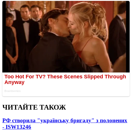
ЧИТАЙТЕ ТАКОЖ
РФ створила "українську бригаду" з полонених
- ISW
13246