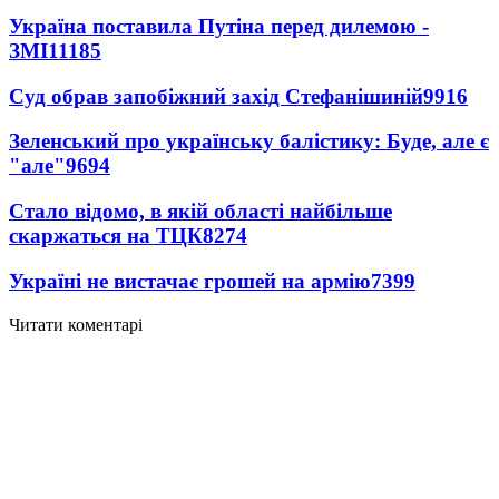
Україна поставила Путіна перед дилемою -
ЗМІ
11185
Суд обрав запобіжний захід Стефанішиній
9916
Зеленський про українську балістику: Буде, але є
"але"
9694
Стало відомо, в якій області найбільше
скаржаться на ТЦК
8274
Україні не вистачає грошей на армію
7399
Читати коментарі