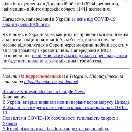
кількість щеплених в Донецькій області (6284 щеплення),
найменше - в Житомирській області (1441 щеплення).
Нагадаємо, напередодні в Україні
за день від COVID-19
вакцинували 8928 осіб
.
Як відомо, в Україні зараз вакцинація проводиться індійським
аналогом вакцини компанії AstraZeneca, від якої почали
масово відмовлятися в Європі через можливі побічні ефекти у
вигляді тромбозу і крововиливів. Напередодні в МОЗ
розповіли, що
не відмовлятимуться від цього препарату, поки
не буде встановлено зв'язок
між ним і тромбозом.
Новини від
Корреспондент.net
в Telegram. Підписуйтесь на
наш канал
https://t.me/korrespondentnet
Читайте Korrespondent.net в Google News
Коронавірус
В Україні вперше виявили новий варіант коронавірусу Цикада
В Україні за тиждень різко зросла кількість хворих на COVID-
19
Нові штами COVID-19: особливості та кількість хворих в
Україні
У Києві різко зросла кількість хворих на коронавірус