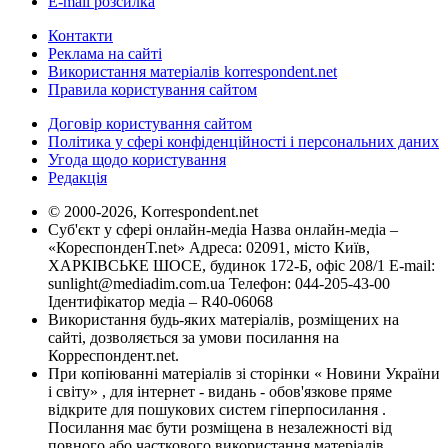
E-mail розсилка
Контакти
Реклама на сайті
Використання матеріалів korrespondent.net
Правила користування сайтом
Договір користування сайтом
Політика у сфері конфіденційності і персональних даних
Угода щодо користування
Редакція
© 2000-2026, Korrespondent.net
Суб'єкт у сфері онлайн-медіа Назва онлайн-медіа –
«КореспонденТ.net» Адреса: 02091, місто Київ,
ХАРКІВСЬКЕ ШОСЕ, будинок 172-Б, офіс 208/1 E-mail:
sunlight@mediadim.com.ua
Телефон: 044-205-43-00
Ідентифікатор медіа – R40-06068
Використання будь-яких матеріалів, розміщених на
сайті, дозволяється за умови посилання на
Корреспондент.net.
При копіюванні матеріалів зі сторінки « Новини України
і світу» , для інтернет - видань - обов'язкове пряме
відкрите для пошукових систем гіперпосилання .
Посилання має бути розміщена в незалежності від
повного або часткового використання матеріалів.