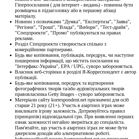
Гіперпосилання ( для інтернет - видань) - повинна бути
розміщена в підзаголовку або в першому абзаці
матеріалу.
Новини з позначками "Думка", "Експертиза", "Заява",
"Регіони", "Гроші", "Влада", "Вибори", "Тест-драйв",
"Спецпроекти", "Промо" публікуються на правах
реклами.
Розділ Спецпроекти створюється спільно з
комерційними партнерами.
Будь яке копіювання, публікація, передрук, чи наступне
поширення інформації, що містить посилання на
"Інтерфакс-Україна", EPA / UPG, суворо забороняється.
Власник веб-сторінки в розділі Я-Корреспондент є автор
публікації.
Будь-яке копіювання, передрук та відтворення
фотографічних творів та/або аудіовізуальних творів
правовласника Getty Images - суворо забороняється.
Матеріали сайту korrespondent.net призначені для осіб
старше 21 року (21+). Участь в азартних іграх може
викликати ігрову залежність. Дотримуйтесь правил
(принципів) відповідальної гри. При виявленні перших
ознак залежності негайно зверніться до спеціаліста.
Пам'ятайте, що участь в азартних іграх не може бути
джерелом доходів або альтернативою роботі.
Інформаційний ресурс korrespondent.net не проводить