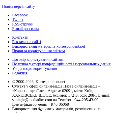
Повна версія сайту
Facebook
Twitter
RSS-стрічки
E-mail розсилка
Контакти
Реклама на сайті
Використання матеріалів korrespondent.net
Правила користування сайтом
Договір користування сайтом
Політика у сфері конфіденційності і персональних даних
Угода щодо користування
Редакція
© 2000-2026, Korrespondent.net
Суб'єкт у сфері онлайн-медіа Назва онлайн-медіа –
«КореспонденТ.net» Адреса: 02091, місто Київ,
ХАРКІВСЬКЕ ШОСЕ, будинок 172-Б, офіс 208/1 E-mail:
sunlight@mediadim.com.ua
Телефон: 044-205-43-00
Ідентифікатор медіа – R40-06068
Використання будь-яких матеріалів, розміщених на