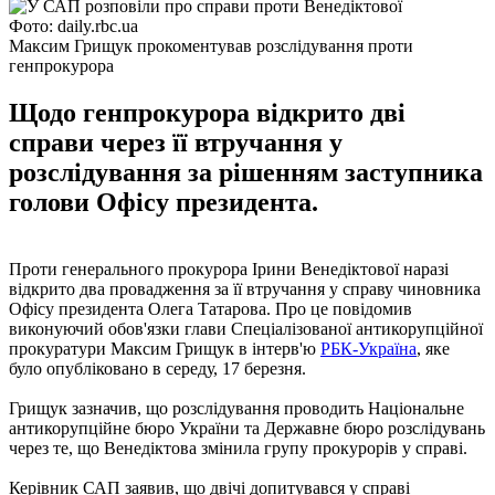
Фото: daily.rbc.ua
Максим Грищук прокоментував розслідування проти
генпрокурора
Щодо генпрокурора відкрито дві
справи через її втручання у
розслідування за рішенням заступника
голови Офісу президента.
Проти генерального прокурора Ірини Венедіктової наразі
відкрито два провадження за її втручання у справу чиновника
Офісу президента Олега Татарова. Про це повідомив
виконуючий обов'язки глави Спеціалізованої антикорупційної
прокуратури Максим Грищук в інтерв'ю
РБК-Україна
, яке
було опубліковано в середу, 17 березня.
Грищук зазначив, що розслідування проводить Національне
антикорупційне бюро України та Державне бюро розслідувань
через те, що Венедіктова змінила групу прокурорів у справі.
Керівник САП заявив, що двічі допитувався у справі