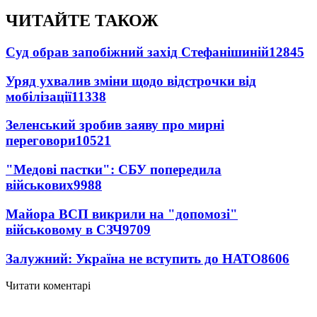
ЧИТАЙТЕ ТАКОЖ
Суд обрав запобіжний захід Стефанішиній
12845
Уряд ухвалив зміни щодо відстрочки від
мобілізації
11338
Зеленський зробив заяву про мирні
переговори
10521
"Медові пастки": СБУ попередила
військових
9988
Майора ВСП викрили на "допомозі"
військовому в СЗЧ
9709
Залужний: Україна не вступить до НАТО
8606
Читати коментарі