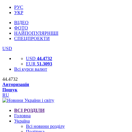
РУС
УКР
ВІДЕО
ФОТО
НАЙПОПУЛЯРНІШІ
СПЕЦПРОЕКТИ
USD
USD
44.4732
EUR
51.3093
Всі курси валют
44.4732
Авторизація
Пошук
RU
ВСІ РОЗДІЛИ
Головна
Україна
Всі новини розділу
Політика