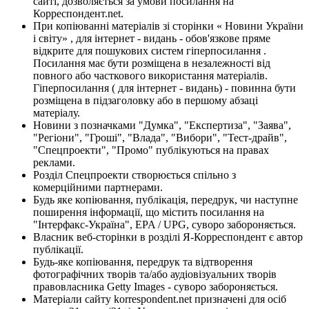
сайті, дозволяється за умови посилання на
Корреспондент.net.
При копіюванні матеріалів зі сторінки « Новини України
і світу» , для інтернет - видань - обов'язкове пряме
відкрите для пошукових систем гіперпосилання .
Посилання має бути розміщена в незалежності від
повного або часткового використання матеріалів.
Гіперпосилання ( для інтернет - видань) - повинна бути
розміщена в підзаголовку або в першому абзаці
матеріалу.
Новини з позначками "Думка", "Експертиза", "Заява",
"Регіони", "Гроші", "Влада", "Вибори", "Тест-драйв",
"Спецпроекти", "Промо" публікуються на правах
реклами.
Розділ Спецпроекти створюється спільно з
комерційними партнерами.
Будь яке копіювання, публікація, передрук, чи наступне
поширення інформації, що містить посилання на
"Інтерфакс-Україна", EPA / UPG, суворо забороняється.
Власник веб-сторінки в розділі Я-Корреспондент є автор
публікації.
Будь-яке копіювання, передрук та відтворення
фотографічних творів та/або аудіовізуальних творів
правовласника Getty Images - суворо забороняється.
Матеріали сайту korrespondent.net призначені для осіб