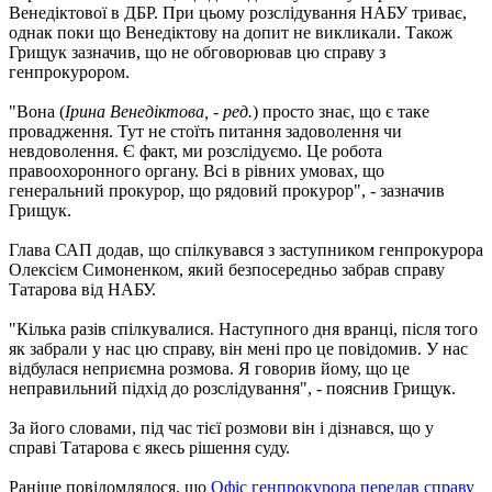
Венедіктової в ДБР. При цьому розслідування НАБУ триває,
однак поки що Венедіктову на допит не викликали. Також
Грищук зазначив, що не обговорював цю справу з
генпрокурором.
"Вона (
Ірина Венедіктова, - ред.
) просто знає, що є таке
провадження. Тут не стоїть питання задоволення чи
невдоволення. Є факт, ми розслідуємо. Це робота
правоохоронного органу. Всі в рівних умовах, що
генеральний прокурор, що рядовий прокурор", - зазначив
Грищук.
Глава САП додав, що спілкувався з заступником генпрокурора
Олексієм Симоненком, який безпосередньо забрав справу
Татарова від НАБУ.
"Кілька разів спілкувалися. Наступного дня вранці, після того
як забрали у нас цю справу, він мені про це повідомив. У нас
відбулася неприємна розмова. Я говорив йому, що це
неправильний підхід до розслідування", - пояснив Грищук.
За його словами, під час тієї розмови він і дізнався, що у
справі Татарова є якесь рішення суду.
Раніше повідомлялося, що
Офіс генпрокурора передав справу