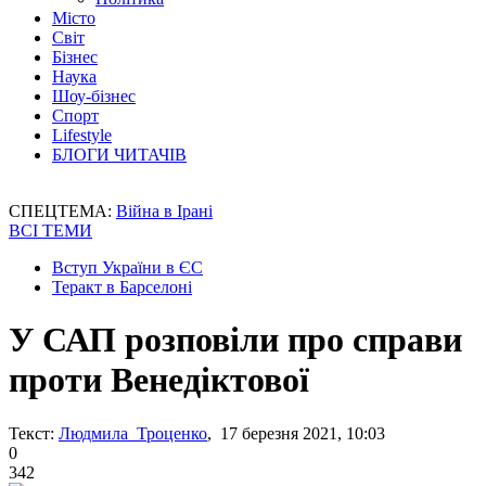
Місто
Світ
Бізнес
Наука
Шоу-бізнес
Спорт
Lifestyle
БЛОГИ ЧИТАЧІВ
СПЕЦТЕМА:
Війна в Ірані
ВСІ ТЕМИ
Вступ України в ЄС
Теракт в Барселоні
У САП розповіли про cправи
проти Венедіктової
Текст:
Людмила Троценко
, 17 березня 2021, 10:03
0
342