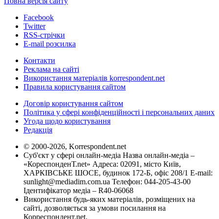
Повна версія сайту
Facebook
Twitter
RSS-стрічки
E-mail розсилка
Контакти
Реклама на сайті
Використання матеріалів korrespondent.net
Правила користування сайтом
Договір користування сайтом
Політика у сфері конфіденційності і персональних даних
Угода щодо користування
Редакція
© 2000-2026, Korrespondent.net
Суб'єкт у сфері онлайн-медіа Назва онлайн-медіа –
«КореспонденТ.net» Адреса: 02091, місто Київ,
ХАРКІВСЬКЕ ШОСЕ, будинок 172-Б, офіс 208/1 E-mail:
sunlight@mediadim.com.ua
Телефон: 044-205-43-00
Ідентифікатор медіа – R40-06068
Використання будь-яких матеріалів, розміщених на
сайті, дозволяється за умови посилання на
Корреспондент.net.