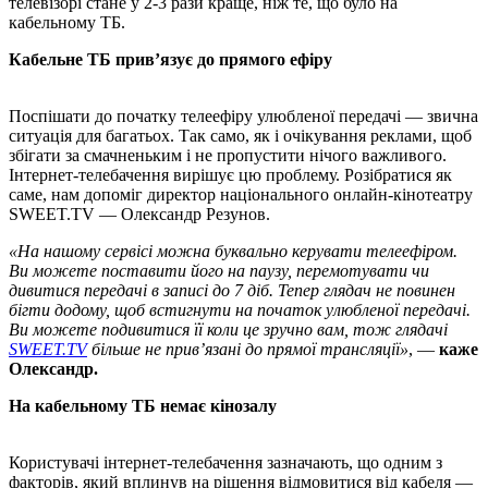
телевізорі стане у 2-3 рази краще, ніж те, що було на
кабельному ТБ.
Кабельне ТБ прив’язує до прямого ефіру
Поспішати до початку телеефіру улюбленої передачі — звична
ситуація для багатьох. Так само, як і очікування реклами, щоб
збігати за смачненьким і не пропустити нічого важливого.
Інтернет-телебачення вирішує цю проблему. Розібратися як
саме, нам допоміг директор національного онлайн-кінотеатру
SWEET.TV — Олександр Резунов.
«На нашому сервісі можна буквально керувати телеефіром.
Ви можете поставити його на паузу, перемотувати чи
дивитися передачі в записі до 7 діб. Тепер глядач не повинен
бігти додому, щоб встигнути на початок улюбленої передачі.
Ви можете подивитися її коли це зручно вам, тож глядачі
SWEET.TV
більше не прив’язані до прямої трансляції»
, —
каже
Олександр.
На кабельному ТБ немає кінозалу
Користувачі інтернет-телебачення зазначають, що одним з
факторів, який вплинув на рішення відмовитися від кабеля —