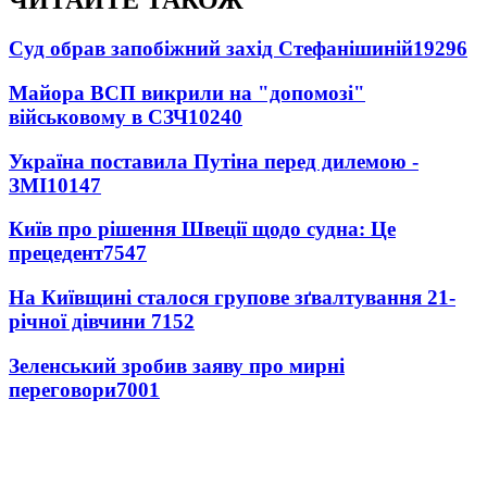
ЧИТАЙТЕ ТАКОЖ
Суд обрав запобіжний захід Стефанішиній
19296
Майора ВСП викрили на "допомозі"
військовому в СЗЧ
10240
Україна поставила Путіна перед дилемою -
ЗМІ
10147
Київ про рішення Швеції щодо судна: Це
прецедент
7547
На Київщині сталося групове зґвалтування 21-
річної дівчини
7152
Зеленський зробив заяву про мирні
переговори
7001