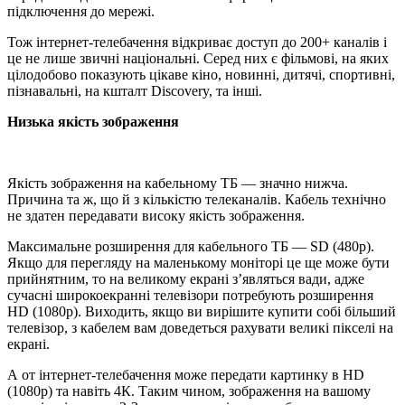
підключення до мережі.
Тож інтернет-телебачення відкриває доступ до 200+ каналів і
це не лише звичні національні. Серед них є фільмові, на яких
цілодобово показують цікаве кіно, новинні, дитячі, спортивні,
пізнавальні, на кшталт Discovery, та інші.
Низька якість зображення
Якість зображення на кабельному ТБ — значно нижча.
Причина та ж, що й з кількістю телеканалів. Кабель технічно
не здатен передавати високу якість зображення.
Максимальне розширення для кабельного ТБ — SD (480p).
Якщо для перегляду на маленькому моніторі це ще може бути
прийнятним, то на великому екрані з’являться вади, адже
сучасні широкоекранні телевізори потребують розширення
HD (1080р). Виходить, якщо ви вирішите купити собі більший
телевізор, з кабелем вам доведеться рахувати великі пікселі на
екрані.
А от інтернет-телебачення може передати картинку в HD
(1080р) та навіть 4К. Таким чином, зображення на вашому