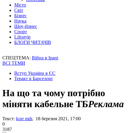
Місто
Світ
Бізнес
Наука
Шоу-бізнес
Спорт
Lifestyle
БЛОГИ ЧИТАЧІВ
СПЕЦТЕМА:
Війна в Ірані
ВСІ ТЕМИ
Вступ України в ЄС
Теракт в Барселоні
На що та чому потрібно
міняти кабельне ТБ
Реклама
Текст:
korr mdr
, 18 березня 2021, 17:00
0
3187