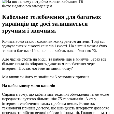
Фото надано рекламодавцем
Кабельне телебачення для багатьох
українців ще досі залишається
зручним і звичним.
Колись воно стало головним конкурентом антени. Тоді всі
здивувалися кількості каналів і якості. На антені можна було
зловити близько 15 каналів, а кабель давав близько 75.
Але час не стоїть на місці, та кабель йде в минуле. Зараз все
більше глядачів обирають дивитися телебачення через
інтернет. Постає логічне питання: чому?
Ми вивчили його та знайшли 5 основних причин.
На кабельному мало каналів
Справа в тому, що кабель має технічні обмеження та не може
передавати суттєво більше, ніж 75 телеканалів. А от у
інтернет-телебачення таких проблем немає. Розвиток
технологій призвів до того, що швидкість інтернету дозволяє
передавати дійсно великі об’єми інформації. Головне — мати