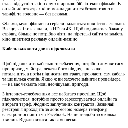
стала відсутність кінозалу з широкою бібліотекою фільмів. В
онлайн-кінотеатрах кіно можна дивитися безкоштовно в
тарифі, та головне — без реклами.
Фільми, мультфільми та серіали надаються повністю легально.
Все це, як і телеканали, в HD та 4K. Щоб подивитися бажану
стрічку, більше не потрібно лізти на піратські сайти та замість
кіно дивитися рекламу онлайн-казино.
Кабель важко та довго підключати
Щоб підключити кабельне телебачення, потрібно домовитися
про приход майстра, чекати його півдня, і це якщо
поталанить, а потім підписати контракт, прокласти сам кабель
та ще кілька етапів. Якщо ж ви захочете змінити провайдера
— на вас чекають нові неочікувані пригоди.
З інтернет-телебаченням все набагато простіше. Щоб
підключитися, потрібно просто зареєструватися онлайн та
вибрати тариф. Жодних заплутаних контрактів. Зазвичай
реєстрація проходить за допомогою номера телефону,
електронної пошти чи Facebook. На це знадобиться кілька
хвилин. Відключитися так само легко.