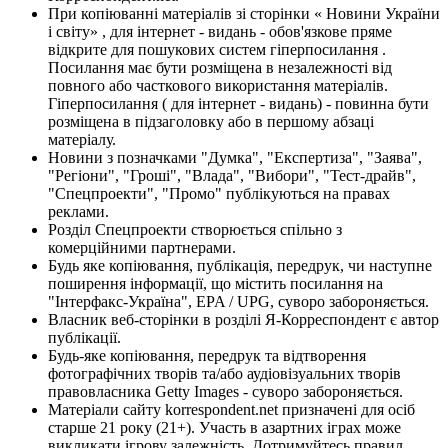
При копіюванні матеріалів зі сторінки « Новини України
і світу» , для інтернет - видань - обов'язкове пряме
відкрите для пошукових систем гіперпосилання .
Посилання має бути розміщена в незалежності від
повного або часткового використання матеріалів.
Гіперпосилання ( для інтернет - видань) - повинна бути
розміщена в підзаголовку або в першому абзаці
матеріалу.
Новини з позначками "Думка", "Експертиза", "Заява",
"Регіони", "Гроші", "Влада", "Вибори", "Тест-драйв",
"Спецпроекти", "Промо" публікуються на правах
реклами.
Розділ Спецпроекти створюється спільно з
комерційними партнерами.
Будь яке копіювання, публікація, передрук, чи наступне
поширення інформації, що містить посилання на
"Інтерфакс-Україна", EPA / UPG, суворо забороняється.
Власник веб-сторінки в розділі Я-Корреспондент є автор
публікації.
Будь-яке копіювання, передрук та відтворення
фотографічних творів та/або аудіовізуальних творів
правовласника Getty Images - суворо забороняється.
Матеріали сайту korrespondent.net призначені для осіб
старше 21 року (21+). Участь в азартних іграх може
викликати ігрову залежність. Дотримуйтесь правил