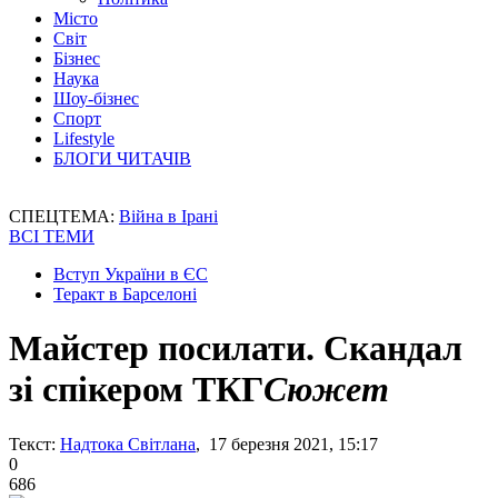
Місто
Світ
Бізнес
Наука
Шоу-бізнес
Спорт
Lifestyle
БЛОГИ ЧИТАЧІВ
СПЕЦТЕМА:
Війна в Ірані
ВСІ ТЕМИ
Вступ України в ЄС
Теракт в Барселоні
Майстер посилати. Скандал
зі спікером ТКГ
Сюжет
Текст:
Надтока Світлана
, 17 березня 2021, 15:17
0
686