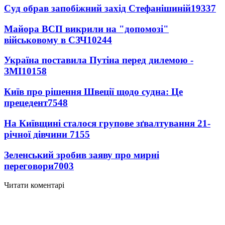
Суд обрав запобіжний захід Стефанішиній
19337
Майора ВСП викрили на "допомозі"
військовому в СЗЧ
10244
Україна поставила Путіна перед дилемою -
ЗМІ
10158
Київ про рішення Швеції щодо судна: Це
прецедент
7548
На Київщині сталося групове зґвалтування 21-
річної дівчини
7155
Зеленський зробив заяву про мирні
переговори
7003
Читати коментарі