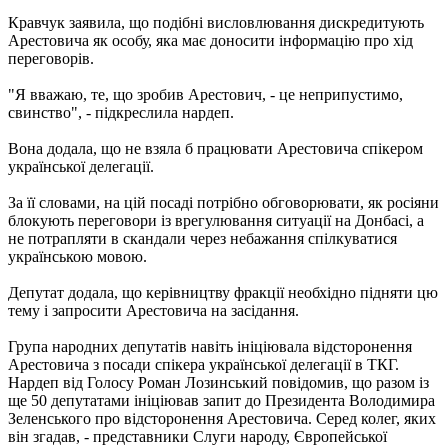
Кравчук заявила, що подібні висловлювання дискредитують
Арестовича як особу, яка має доносити інформацію про хід
переговорів.
"Я вважаю, те, що зробив Арестович, - це неприпустимо,
свинство", - підкреслила нардеп.
Вона додала, що не взяла б працювати Арестовича спікером
української делегації.
За її словами, на цій посаді потрібно обговорювати, як росіяни
блокують переговори із врегулювання ситуації на Донбасі, а
не потрапляти в скандали через небажання спілкуватися
українською мовою.
Депутат додала, що керівництву фракції необхідно підняти цю
тему і запросити Арестовича на засідання.
Група народних депутатів навіть ініціювала відсторонення
Арестовича з посади спікера української делегації в ТКГ.
Нардеп від Голосу Роман Лозинський повідомив, що разом із
ще 50 депутатами ініціював запит до Президента Володимира
Зеленського про відсторонення Арестовича. Серед колег, яких
він згадав, - представники Слуги народу, Європейської