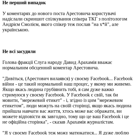
Не перший випадок
У коментарях до нового поста Арестовича користувачі
надіслали скриншот спілкування спікера ТКГ з політологом
Андрієм Смолієм, якого спікер теж послав "на х*й", але
українською.
Не всі засудили
Голова фракції Слуга народу Давид Арахамія вважає
нормальним обсценний коментар Арестовича.
"Дивіться, (Арестович вилаявся) у своєму Facebook... Facebook
війни - це такий нормальний наш процес, у якому ми живемо.
Якщо якась людина грубіянить тобі, я сам дуже важко
стримуюся у своєму Facebook. У Facebook є свій, так би
мовити, "мережевий етикет" - і, згідно із цим "мережевим
етикетом", люди можуть на своїй сторінці, якщо якась людина
прийшла навчати вас життя, хтось може вас ображати, ви
можете відповісти як завгодно, тому що це ваш Facebook і це
не офіційна сторінка", - сказав Арахамія журналістам.
"Я у своєму Facebook теж можу матюкатися... Я дуже люблю