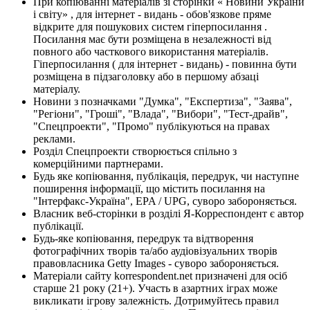
При копіюванні матеріалів зі сторінки « Новини України
і світу» , для інтернет - видань - обов'язкове пряме
відкрите для пошукових систем гіперпосилання .
Посилання має бути розміщена в незалежності від
повного або часткового використання матеріалів.
Гіперпосилання ( для інтернет - видань) - повинна бути
розміщена в підзаголовку або в першому абзаці
матеріалу.
Новини з позначками "Думка", "Експертиза", "Заява",
"Регіони", "Гроші", "Влада", "Вибори", "Тест-драйв",
"Спецпроекти", "Промо" публікуються на правах
реклами.
Розділ Спецпроекти створюється спільно з
комерційними партнерами.
Будь яке копіювання, публікація, передрук, чи наступне
поширення інформації, що містить посилання на
"Інтерфакс-Україна", EPA / UPG, суворо забороняється.
Власник веб-сторінки в розділі Я-Корреспондент є автор
публікації.
Будь-яке копіювання, передрук та відтворення
фотографічних творів та/або аудіовізуальних творів
правовласника Getty Images - суворо забороняється.
Матеріали сайту korrespondent.net призначені для осіб
старше 21 року (21+). Участь в азартних іграх може
викликати ігрову залежність. Дотримуйтесь правил