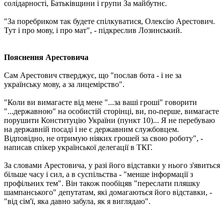
солідарності, Батьківщини і групи За майбутнє.
"За поребриком так будете спілкуватися, Олексію Арестович.
Тут і про мову, і про мат", - підкреслив Лозинський.
Пояснення Арестовича
Сам Арестович стверджує, що "послав бота - і не за
українську мову, а за лицемірство".
"Коли ви вимагаєте від мене "...за ваші гроші" говорити
"...державною" на особистій сторінці, ви, по-перше, вимагаєте
порушити Конституцію України (пункт 10)... Я не перебуваю
на державній посаді і не є державним службовцем.
Відповідно, не отримую ніяких грошей за свою роботу", -
написав спікер української делегації в ТКГ.
За словами Арестовича, у разі його відставки у нього з'явиться
більше часу і сил, а в суспільства - "менше інформації з
профільних тем". Він також пообіцяв "переслати пляшку
шампанського" депутатам, які домагаються його відставки, -
"від сім'ї, яка давно забула, як я виглядаю".