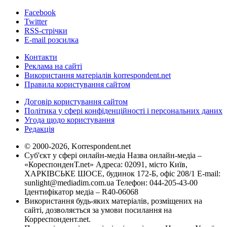
Facebook
Twitter
RSS-стрічки
E-mail розсилка
Контакти
Реклама на сайті
Використання матеріалів korrespondent.net
Правила користування сайтом
Договір користування сайтом
Політика у сфері конфіденційності і персональних даних
Угода щодо користування
Редакція
© 2000-2026, Korrespondent.net
Суб'єкт у сфері онлайн-медіа Назва онлайн-медіа –
«КореспонденТ.net» Адреса: 02091, місто Київ,
ХАРКІВСЬКЕ ШОСЕ, будинок 172-Б, офіс 208/1 E-mail:
sunlight@mediadim.com.ua
Телефон: 044-205-43-00
Ідентифікатор медіа – R40-06068
Використання будь-яких матеріалів, розміщених на
сайті, дозволяється за умови посилання на
Корреспондент.net.