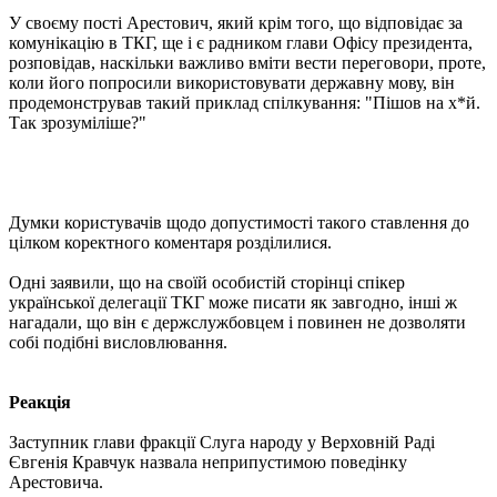
У своєму пості Арестович, який крім того, що відповідає за
комунікацію в ТКГ, ще і є радником глави Офісу президента,
розповідав, наскільки важливо вміти вести переговори, проте,
коли його попросили використовувати державну мову, він
продемонстрував такий приклад спілкування: "Пішов на х*й.
Так зрозуміліше?"
Думки користувачів щодо допустимості такого ставлення до
цілком коректного коментаря розділилися.
Одні заявили, що на своїй особистій сторінці спікер
української делегації ТКГ може писати як завгодно, інші ж
нагадали, що він є держслужбовцем і повинен не дозволяти
собі подібні висловлювання.
Реакція
Заступник глави фракції Слуга народу у Верховній Раді
Євгенія Кравчук назвала неприпустимою поведінку
Арестовича.