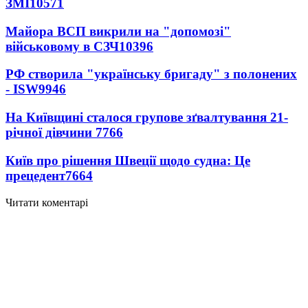
ЗМІ
10571
Майора ВСП викрили на "допомозі"
військовому в СЗЧ
10396
РФ створила "українську бригаду" з полонених
- ISW
9946
На Київщині сталося групове зґвалтування 21-
річної дівчини
7766
Київ про рішення Швеції щодо судна: Це
прецедент
7664
Читати коментарі