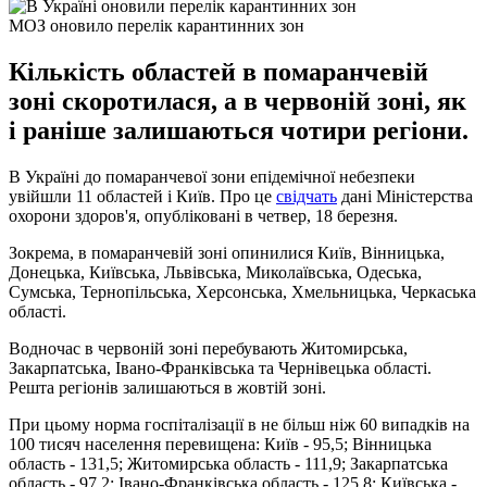
МОЗ оновило перелік карантинних зон
Кількість областей в помаранчевій
зоні скоротилася, а в червоній зоні, як
і раніше залишаються чотири регіони.
В Україні до помаранчевої зони епідемічної небезпеки
увійшли 11 областей і Київ. Про це
свідчать
дані Міністерства
охорони здоров'я, опубліковані в четвер, 18 березня.
Зокрема, в помаранчевій зоні опинилися Київ, Вінницька,
Донецька, Київська, Львівська, Миколаївська, Одеська,
Сумська, Тернопільська, Херсонська, Хмельницька, Черкаська
області.
Водночас в червоній зоні перебувають Житомирська,
Закарпатська, Івано-Франківська та Чернівецька області.
Решта регіонів залишаються в жовтій зоні.
При цьому норма госпіталізації в не більш ніж 60 випадків на
100 тисяч населення перевищена: Київ - 95,5; Вінницька
область - 131,5; Житомирська область - 111,9; Закарпатська
область - 97,2; Івано-Франківська область - 125,8; Київська -