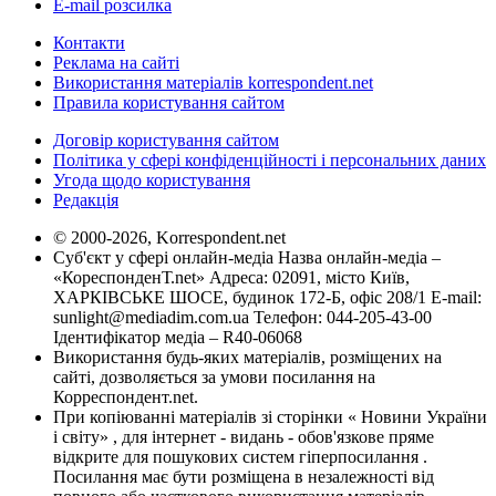
E-mail розсилка
Контакти
Реклама на сайті
Використання матеріалів korrespondent.net
Правила користування сайтом
Договір користування сайтом
Політика у сфері конфіденційності і персональних даних
Угода щодо користування
Редакція
© 2000-2026, Korrespondent.net
Суб'єкт у сфері онлайн-медіа Назва онлайн-медіа –
«КореспонденТ.net» Адреса: 02091, місто Київ,
ХАРКІВСЬКЕ ШОСЕ, будинок 172-Б, офіс 208/1 E-mail:
sunlight@mediadim.com.ua
Телефон: 044-205-43-00
Ідентифікатор медіа – R40-06068
Використання будь-яких матеріалів, розміщених на
сайті, дозволяється за умови посилання на
Корреспондент.net.
При копіюванні матеріалів зі сторінки « Новини України
і світу» , для інтернет - видань - обов'язкове пряме
відкрите для пошукових систем гіперпосилання .
Посилання має бути розміщена в незалежності від