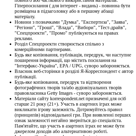
повного або часткового використання матеріалів.
Гіперпосилання ( для інтернет - видань) - повинна бути
розміщена в підзаголовку або в першому абзаці
матеріалу.
Новини з позначками "Думка", "Експертиза", "Заява",
"Регіони", "Гроші", "Влада", "Вибори", "Тест-драйв",
"Спецпроекти", "Промо" публікуються на правах
реклами.
Розділ Спецпроекти створюється спільно з
комерційними партнерами.
Будь яке копіювання, публікація, передрук, чи наступне
поширення інформації, що містить посилання на
"Інтерфакс-Україна", EPA / UPG, суворо забороняється.
Власник веб-сторінки в розділі Я-Корреспондент є автор
публікації.
Будь-яке копіювання, передрук та відтворення
фотографічних творів та/або аудіовізуальних творів
правовласника Getty Images - суворо забороняється.
Матеріали сайту korrespondent.net призначені для осіб
старше 21 року (21+). Участь в азартних іграх може
викликати ігрову залежність. Дотримуйтесь правил
(принципів) відповідальної гри. При виявленні перших
ознак залежності негайно зверніться до спеціаліста.
Пам'ятайте, що участь в азартних іграх не може бути
джерелом доходів або альтернативою роботі.