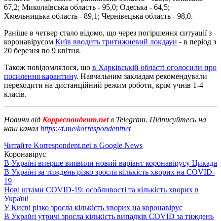
67,2; Миколаївська область - 95,0; Одеська - 64,5;
Хмельницька область - 89,1; Чернівецька область - 98,0.
Раніше в четвер стало відомо, що через погіршення ситуації з
коронавірусом
Київ вводить тритижневий локдаун
- в період з
20 березня по 9 квітня.
Також повідомлялося, що
в Харківській області оголосили про
посилення карантину
. Навчальним закладам рекомендували
переходити на дистанційний режим роботи, крім учнів 1-4
класів.
Новини від
Корреспондент.net
в Telegram. Підписуйтесь на
наш канал
https://t.me/korrespondentnet
Читайте Korrespondent.net в Google News
Коронавірус
В Україні вперше виявили новий варіант коронавірусу Цикада
В Україні за тиждень різко зросла кількість хворих на COVID-
19
Нові штами COVID-19: особливості та кількість хворих в
Україні
У Києві різко зросла кількість хворих на коронавірус
В Україні утричі зросла кількість випадків COVID за тиждень