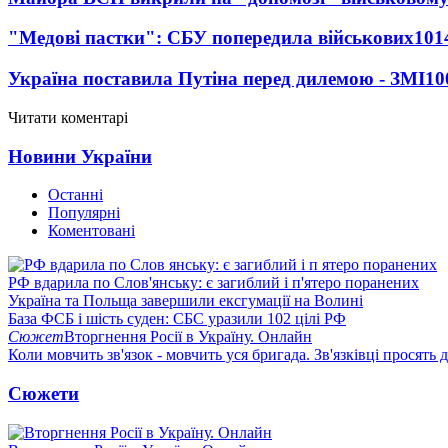
"Медові пастки": СБУ попередила військових
101
Україна поставила Путіна перед дилемою - ЗМІ
10
Читати коментарі
Новини України
Останні
Популярні
Коментовані
РФ вдарила по Слов'янську: є загиблий і п'ятеро поранених
Україна та Польща завершили ексгумації на Волині
База ФСБ і шість суден: СБС уразили 102 цілі РФ
Сюжет
Вторгнення Росії в Україну. Онлайн
Коли мовчить зв'язок - мовчить уся бригада. Зв'язківці просять
Сюжети