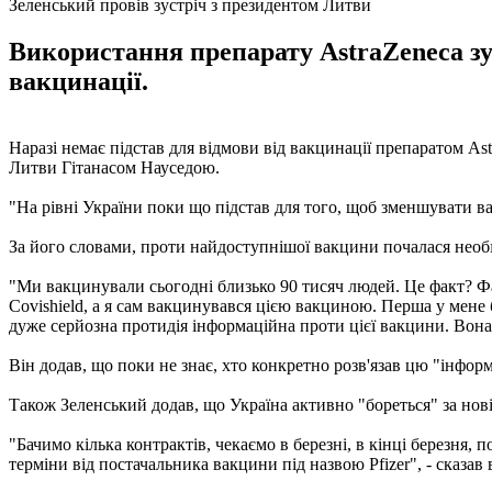
Зеленський провів зустріч з президентом Литви
Використання препарату AstraZeneca з
вакцинації.
Наразі немає підстав для відмови від вакцинації препаратом As
Литви Гітанасом Науседою.
"На рівні України поки що підстав для того, щоб зменшувати ва
За його словами, проти найдоступнішої вакцини почалася необ
"Ми вакцинували сьогодні близько 90 тисяч людей. Це факт? Факт
Covishield, а я сам вакцинувався цією вакциною. Перша у мене 
дуже серйозна протидія інформаційна проти цієї вакцини. Вона 
Він додав, що поки не знає, хто конкретно розв'язав цю "інфо
Також Зеленський додав, що Україна активно "бореться" за нові
"Бачимо кілька контрактів, чекаємо в березні, в кінці березн
терміни від постачальника вакцини під назвою Pfizer", - сказав 