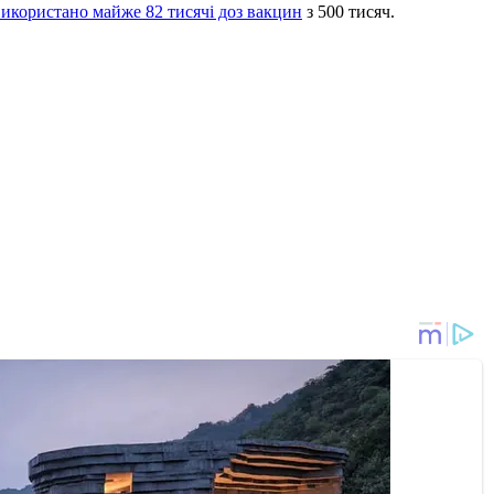
використано майже 82 тисячі доз вакцин
з 500 тисяч.