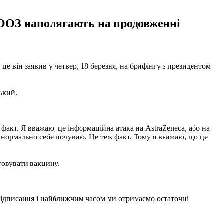
ВООЗ наполягають на продовженні
е він заявив у четвер, 18 березня, на брифінгу з президентом
ький.
 факт. Я вважаю, це інформаційна атака на AstraZenecа, або на
 і нормально себе почуваю. Це теж факт. Тому я вважаю, що це
товувати вакцину.
о підписання і найближчим часом ми отримаємо остаточні