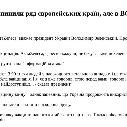
упинили ряд європейських країн, але в 
traZeneca, вважає президент України Володимир Зеленський. Про ц
кцинацію AstraZeneca, я, чесно кажучи, не бачу", - заявив Зеленс
ґрунтована "інформаційна атака"
. З 90 тисяч людей у ​​нас жодного летального випадку, і це теж
була вакцинація. І я, як я вже говорив, стою перед вами, говорю
найдоступніша", - сказав президент.
рмаційну війну", однак запевнив, що Україна продовжить викорис
 поставки вакцини від коронавірусу.
я, поставку вакцини нашого китайського партнера. Також очікуєм
він.