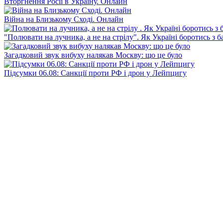
Вторгнення Росії в Україну. Онлайн
Війна на Близькому Сході. Онлайн
"Полювати на лучника, а не на стрілу". Як Україні боротись з 
Загадковий звук вибуху налякав Москву: що це було
Підсумки 06.08: Санкції проти РФ і дрон у Лейпцигу