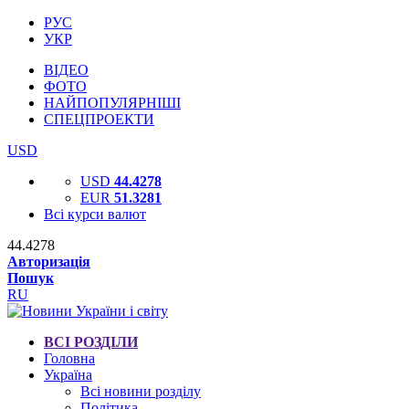
РУС
УКР
ВІДЕО
ФОТО
НАЙПОПУЛЯРНІШІ
СПЕЦПРОЕКТИ
USD
USD
44.4278
EUR
51.3281
Всі курси валют
44.4278
Авторизація
Пошук
RU
ВСІ РОЗДІЛИ
Головна
Україна
Всі новини розділу
Політика