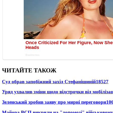
ЧИТАЙТЕ ТАКОЖ
Суд обрав запобіжний захід Стефанішиній
18527
Уряд ухвалив зміни щодо відстрочки від мобілізац
Зеленський зробив заяву про мирні переговори
10
Майора ВСП викрили на "допомозі" військовому