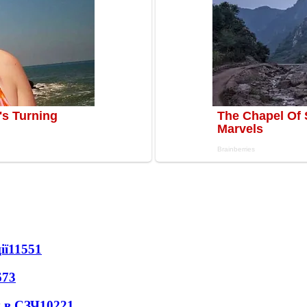
ії
11551
673
 в СЗЧ
10221