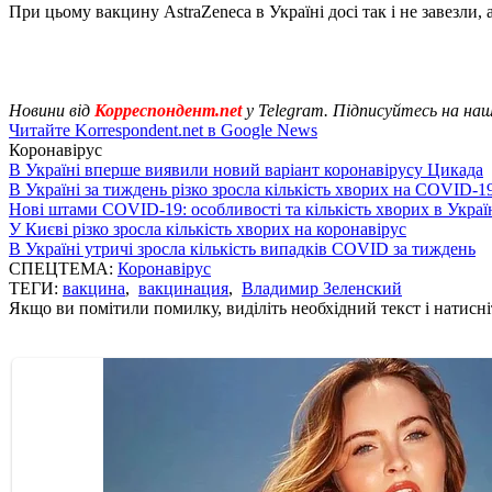
При цьому вакцину AstraZeneca в Україні досі так і не завезли, а
Новини від
Корреспондент.net
у Telegram. Підписуйтесь на на
Читайте Korrespondent.net в Google News
Коронавірус
В Україні вперше виявили новий варіант коронавірусу Цикада
В Україні за тиждень різко зросла кількість хворих на COVID-1
Нові штами COVID-19: особливості та кількість хворих в Украї
У Києві різко зросла кількість хворих на коронавірус
В Україні утричі зросла кількість випадків COVID за тиждень
СПЕЦТЕМА:
Коронавірус
ТЕГИ:
вакцина
,
вакцинация
,
Владимир Зеленский
Якщо ви помітили помилку, виділіть необхідний текст і натисніт