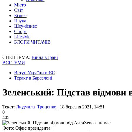
Місто
Світ
Бізнес
Наука
Шоу-бізнес
Спорт
Lifestyle
БЛОГИ ЧИТАЧІВ
СПЕЦТЕМА:
Війна в Ірані
ВСІ ТЕМИ
Вступ України в ЄС
Теракт в Барселоні
Зеленський: Підстав відмови в
Текст:
Людмила Троценко
, 18 березня 2021, 14:51
0
405
Фото: Офис президента