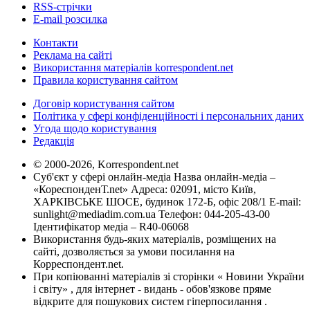
RSS-стрічки
E-mail розсилка
Контакти
Реклама на сайті
Використання матеріалів korrespondent.net
Правила користування сайтом
Договір користування сайтом
Політика у сфері конфіденційності і персональних даних
Угода щодо користування
Редакція
© 2000-2026, Korrespondent.net
Суб'єкт у сфері онлайн-медіа Назва онлайн-медіа –
«КореспонденТ.net» Адреса: 02091, місто Київ,
ХАРКІВСЬКЕ ШОСЕ, будинок 172-Б, офіс 208/1 E-mail:
sunlight@mediadim.com.ua
Телефон: 044-205-43-00
Ідентифікатор медіа – R40-06068
Використання будь-яких матеріалів, розміщених на
сайті, дозволяється за умови посилання на
Корреспондент.net.
При копіюванні матеріалів зі сторінки « Новини України
і світу» , для інтернет - видань - обов'язкове пряме
відкрите для пошукових систем гіперпосилання .