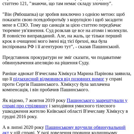
статтею 121, "знаючи, що там немає складу злочину".
"Він (Рябошапка) це зробив виключно з однією метою: щоб
показати свою псевдоборотьбу з корупцією і щоб засадити
мене в СІЗО. Тому що санкція за цією статтею передбачає
тюремне ув'язнення. Суд розклав це все на атоми і молекули.
Я повністю виправданий. Але, на жаль, це тільки перший
крок в очищенні мого імені від тієї брехні, яка була
інспірована РФ і її агентурою тут", - сказав Пашинський.
Представник прокуратури не зміг сказати, чи подаватиме
обвинувачення апеляцію на рішення Суду.
Раніше адвокат В'ячеслава Хімікуса Марина Парінова заявила,
що її
підзахисний відмовився від позовних вимог
у справі
проти Сергія Пашинського. Хімікусу була заплачена
компенсація, і він пробачив Пашинського.
Як відомо, 7 жовтня 2019 року
Пашинського заарештували у
справі про стрілянину
і заподіяння умисного тілесного
ушкодження жителю Київської області В'ячеславу Хімікусу в
грудні 2016 року.
А в липні 2020 року
Пашинському вручили обвинувальний
акт
у цій справі. У разі доведення провини колишньому