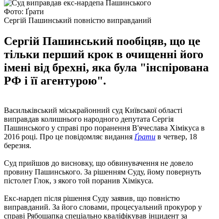
Фото: Ґрати
Сергій Пашинський повністю виправданий
Сергій Пашинський пообіцяв, що це
тільки перший крок в очищенні його
імені від брехні, яка була "інспірована
РФ і її агентурою".
Васильківський міськрайонний суд Київської області
виправдав колишнього народного депутата Сергія
Пашинського у справі про поранення В'ячеслава Хімікуса в
2016 році. Про це повідомляє видання
Ґрати
в четвер, 18
березня.
Суд прийшов до висновку, що обвинувачення не довело
провину Пашинського. За рішенням Суду, йому повернуть
пістолет Глок, з якого той поранив Хімікуса.
Екс-нардеп після рішення Суду заявив, що повністю
виправданий. За його словами, процесуальний прокурор у
справі Рябошапка спеціально кваліфікував інцидент за