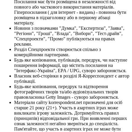
Посилання має бути розміщена в незалежності від
повного або часткового використання матеріалів.
Гіперпосилання ( для інтернет - видань) - повинна бути
розміщена в підзаголовку або в першому абзаці
матеріалу.
Новини з позначками "Думка", "Експертиза", "Заява",
"Регіони", "Гроші", "Влада", "Вибори", "Тест-драйв",
"Спецпроекти", "Промо" публікуються на правах
реклами.
Розділ Спецпроекти створюється спільно з
комерційними партнерами.
Будь яке копіювання, публікація, передрук, чи наступне
поширення інформації, що містить посилання на
"Інтерфакс-Україна", EPA / UPG, суворо забороняється.
Власник веб-сторінки в розділі Я-Корреспондент є автор
публікації.
Будь-яке копіювання, передрук та відтворення
фотографічних творів та/або аудіовізуальних творів
правовласника Getty Images - суворо забороняється.
Матеріали сайту korrespondent.net призначені для осіб
старше 21 року (21+). Участь в азартних іграх може
викликати ігрову залежність. Дотримуйтесь правил
(принципів) відповідальної гри. При виявленні перших
ознак залежності негайно зверніться до спеціаліста.
Пам'ятайте, що участь в азартних іграх не може бути