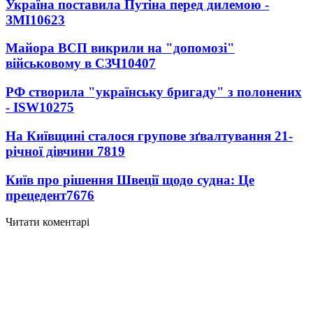
Україна поставила Путіна перед дилемою -
ЗМІ
10623
Майора ВСП викрили на "допомозі"
військовому в СЗЧ
10407
РФ створила "українську бригаду" з полонених
- ISW
10275
На Київщині сталося групове зґвалтування 21-
річної дівчини
7819
Київ про рішення Швеції щодо судна: Це
прецедент
7676
Читати коментарі