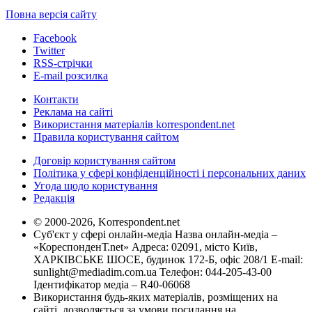
Повна версія сайту
Facebook
Twitter
RSS-стрічки
E-mail розсилка
Контакти
Реклама на сайті
Використання матеріалів korrespondent.net
Правила користування сайтом
Договір користування сайтом
Політика у сфері конфіденційності і персональних даних
Угода щодо користування
Редакція
© 2000-2026, Korrespondent.net
Суб'єкт у сфері онлайн-медіа Назва онлайн-медіа –
«КореспонденТ.net» Адреса: 02091, місто Київ,
ХАРКІВСЬКЕ ШОСЕ, будинок 172-Б, офіс 208/1 E-mail:
sunlight@mediadim.com.ua
Телефон: 044-205-43-00
Ідентифікатор медіа – R40-06068
Використання будь-яких матеріалів, розміщених на
сайті, дозволяється за умови посилання на