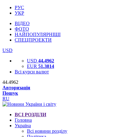
РУС
УКР
ВІДЕО
ФОТО
НАЙПОПУЛЯРНІШІ
СПЕЦПРОЕКТИ
USD
USD
44.4962
EUR
51.3814
Всі курси валют
44.4962
Авторизація
Пошук
RU
ВСІ РОЗДІЛИ
Головна
Україна
Всі новини розділу
Політика