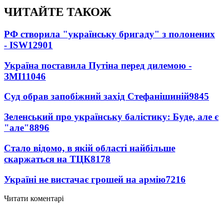
ЧИТАЙТЕ ТАКОЖ
РФ створила "українську бригаду" з полонених
- ISW
12901
Україна поставила Путіна перед дилемою -
ЗМІ
11046
Суд обрав запобіжний захід Стефанішиній
9845
Зеленський про українську балістику: Буде, але є
"але"
8896
Стало відомо, в якій області найбільше
скаржаться на ТЦК
8178
Україні не вистачає грошей на армію
7216
Читати коментарі