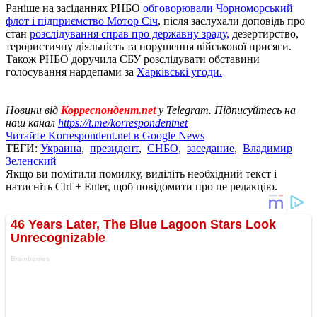
Раніше на засіданнях РНБО
обговорювали Чорноморський
флот і підприємство Мотор Січ
, після заслухали доповідь про
стан
розслідування справ про державну зраду,
дезертирство,
терористичну діяльність та порушення військової присяги.
Також РНБО доручила СБУ розслідувати обставини
голосування нардепами за
Харківські угоди.
Новини від
Корреспондент.net
у Telegram. Підписуйтесь на
наш канал
https://t.me/korrespondentnet
Читайте Korrespondent.net в Google News
ТЕГИ:
Украина
,
президент
,
СНБО
,
заседание
,
Владимир
Зеленский
Якщо ви помітили помилку, виділіть необхідний текст і
натисніть Ctrl + Enter, щоб повідомити про це редакцію.