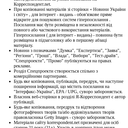
Корреспондент.net.
При копіюванні матеріалів зі сторінки « Новини України
і світу» , для інтернет - видань - обов'язкове пряме
відкрите для пошукових систем гіперпосилання .
Посилання має бути розміщена в незалежності від
повного або часткового використання матеріалів.
Гіперпосилання ( для інтернет - видань) - повинна бути
розміщена в підзаголовку або в першому абзаці
матеріалу.
Новини з позначками "Думка", "Експертиза", "Заява",
"Регіони", "Гроші", "Влада", "Вибори", "Тест-драйв",
"Спецпроекти", "Промо" публікуються на правах
реклами.
Розділ Спецпроекти створюється спільно з
комерційними партнерами.
Будь яке копіювання, публікація, передрук, чи наступне
поширення інформації, що містить посилання на
"Інтерфакс-Україна", EPA / UPG, суворо забороняється.
Власник веб-сторінки в розділі Я-Корреспондент є автор
публікації.
Будь-яке копіювання, передрук та відтворення
фотографічних творів та/або аудіовізуальних творів
правовласника Getty Images - суворо забороняється.
Матеріали сайту korrespondent.net призначені для осіб
старше 21 року (21+). Участь в азартних іграх може