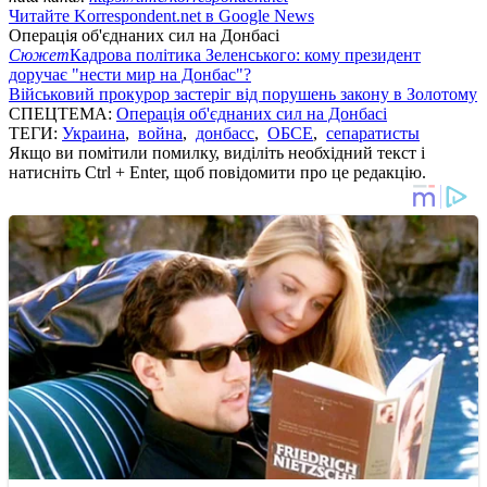
Читайте Korrespondent.net в Google News
Операція об'єднаних сил на Донбасі
Сюжет
Кадрова політика Зеленського: кому президент
доручає "нести мир на Донбас"?
Військовий прокурор застеріг від порушень закону в Золотому
СПЕЦТЕМА:
Операція об'єднаних сил на Донбасі
ТЕГИ:
Украина
,
война
,
донбасс
,
ОБСЕ
,
сепаратисты
Якщо ви помітили помилку, виділіть необхідний текст і
натисніть Ctrl + Enter, щоб повідомити про це редакцію.