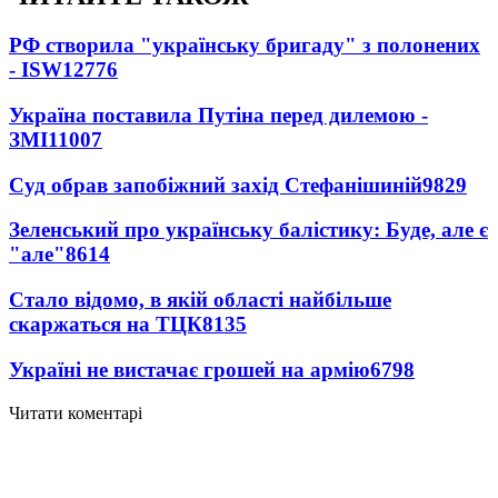
РФ створила "українську бригаду" з полонених
- ISW
12776
Україна поставила Путіна перед дилемою -
ЗМІ
11007
Суд обрав запобіжний захід Стефанішиній
9829
Зеленський про українську балістику: Буде, але є
"але"
8614
Стало відомо, в якій області найбільше
скаржаться на ТЦК
8135
Україні не вистачає грошей на армію
6798
Читати коментарі