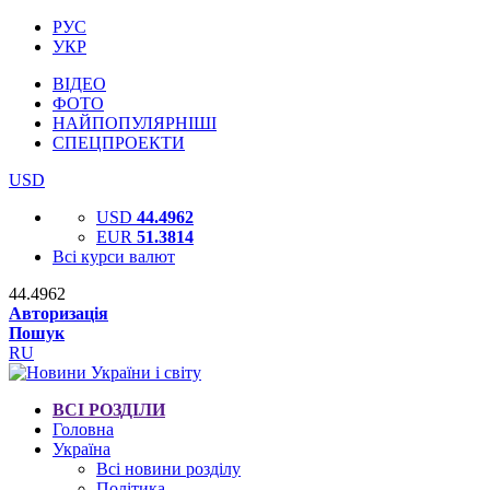
РУС
УКР
ВІДЕО
ФОТО
НАЙПОПУЛЯРНІШІ
СПЕЦПРОЕКТИ
USD
USD
44.4962
EUR
51.3814
Всі курси валют
44.4962
Авторизація
Пошук
RU
ВСІ РОЗДІЛИ
Головна
Україна
Всі новини розділу
Політика