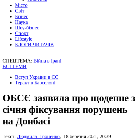
Місто
Світ
Бізнес
Наука
Шоу-бізнес
Спорт
Lifestyle
БЛОГИ ЧИТАЧІВ
СПЕЦТЕМА:
Війна в Ірані
ВСІ ТЕМИ
Вступ України в ЄС
Теракт в Барселоні
ОБСЄ заявила про щоденне з
січня фіксування порушень
на Донбасі
Текст:
Людмила Троценко
, 18 березня 2021, 20:39