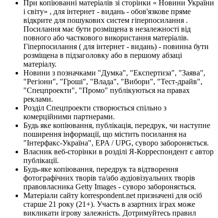
При копіюванні матеріалів зі сторінки « Новини України
і світу» , для інтернет - видань - обов'язкове пряме
відкрите для пошукових систем гіперпосилання .
Посилання має бути розміщена в незалежності від
повного або часткового використання матеріалів.
Гіперпосилання ( для інтернет - видань) - повинна бути
розміщена в підзаголовку або в першому абзаці
матеріалу.
Новини з позначками "Думка", "Експертиза", "Заява",
"Регіони", "Гроші", "Влада", "Вибори", "Тест-драйв",
"Спецпроекти", "Промо" публікуються на правах
реклами.
Розділ Спецпроекти створюється спільно з
комерційними партнерами.
Будь яке копіювання, публікація, передрук, чи наступне
поширення інформації, що містить посилання на
"Інтерфакс-Україна", EPA / UPG, суворо забороняється.
Власник веб-сторінки в розділі Я-Корреспондент є автор
публікації.
Будь-яке копіювання, передрук та відтворення
фотографічних творів та/або аудіовізуальних творів
правовласника Getty Images - суворо забороняється.
Матеріали сайту korrespondent.net призначені для осіб
старше 21 року (21+). Участь в азартних іграх може
викликати ігрову залежність. Дотримуйтесь правил