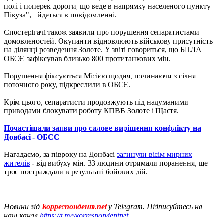
полі і поперек дороги, що веде в напрямку населеного пункту
Пікуза", - йдеться в повідомленні.
Спостерігачі також заявили про порушення сепаратистами
домовленостей. Окупанти відновлюють військову присутність
на ділянці розведення Золоте. У звіті говориться, що БПЛА
ОБСЄ зафіксував близько 800 протитанкових мін.
Порушення фіксуються Місією щодня, починаючи з січня
поточного року, підкреслили в ОБСЄ.
Крім цього, сепаратисти продовжують під надуманими
приводами блокувати роботу КПВВ Золоте і Щастя.
Почастішали заяви про силове вирішення конфлікту на
Донбасі - ОБСЄ
Нагадаємо, за півроку на Донбасі
загинули вісім мирних
жителів
- від вибуху мін. 33 людини отримали поранення, ще
троє постраждали в результаті бойових дій.
Новини від
Корреспондент.net
у Telegram. Підписуйтесь на
наш канал
https://t.me/korrespondentnet