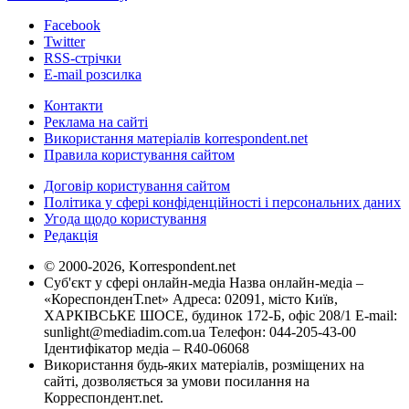
Facebook
Twitter
RSS-стрічки
E-mail розсилка
Контакти
Реклама на сайті
Використання матеріалів korrespondent.net
Правила користування сайтом
Договір користування сайтом
Політика у сфері конфіденційності і персональних даних
Угода щодо користування
Редакція
© 2000-2026, Korrespondent.net
Суб'єкт у сфері онлайн-медіа Назва онлайн-медіа –
«КореспонденТ.net» Адреса: 02091, місто Київ,
ХАРКІВСЬКЕ ШОСЕ, будинок 172-Б, офіс 208/1 E-mail:
sunlight@mediadim.com.ua
Телефон: 044-205-43-00
Ідентифікатор медіа – R40-06068
Використання будь-яких матеріалів, розміщених на
сайті, дозволяється за умови посилання на
Корреспондент.net.