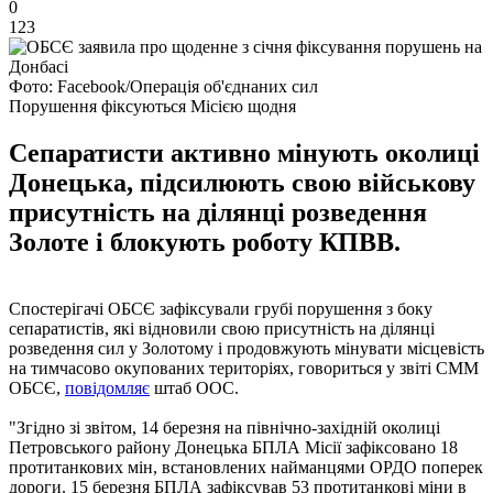
0
123
Фото: Facebook/Операція об'єднаних сил
Порушення фіксуються Місією щодня
Сепаратисти активно мінують околиці
Донецька, підсилюють свою військову
присутність на ділянці розведення
Золоте і блокують роботу КПВВ.
Спостерігачі ОБСЄ зафіксували грубі порушення з боку
сепаратистів, які відновили свою присутність на ділянці
розведення сил у Золотому і продовжують мінувати місцевість
на тимчасово окупованих територіях, говориться у звіті СММ
ОБСЄ,
повідомляє
штаб ООС.
"Згідно зі звітом, 14 березня на північно-західній околиці
Петровського району Донецька БПЛА Місії зафіксовано 18
протитанкових мін, встановлених найманцями ОРДО поперек
дороги. 15 березня БПЛА зафіксував 53 протитанкові міни в