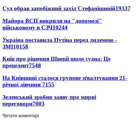
Суд обрав запобіжний захід Стефанішиній
19337
Майора ВСП викрили на "допомозі"
військовому в СЗЧ
10244
Україна поставила Путіна перед дилемою -
ЗМІ
10158
Київ про рішення Швеції щодо судна: Це
прецедент
7548
На Київщині сталося групове зґвалтування 21-
річної дівчини
7155
Зеленський зробив заяву про мирні
переговори
7003
Читати коментарі