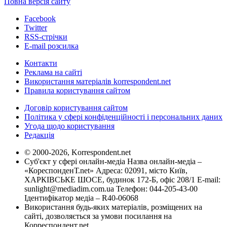
Повна версія сайту
Facebook
Twitter
RSS-стрічки
E-mail розсилка
Контакти
Реклама на сайті
Використання матеріалів korrespondent.net
Правила користування сайтом
Договір користування сайтом
Політика у сфері конфіденційності і персональних даних
Угода щодо користування
Редакція
© 2000-2026, Korrespondent.net
Суб'єкт у сфері онлайн-медіа Назва онлайн-медіа –
«КореспонденТ.net» Адреса: 02091, місто Київ,
ХАРКІВСЬКЕ ШОСЕ, будинок 172-Б, офіс 208/1 E-mail:
sunlight@mediadim.com.ua
Телефон: 044-205-43-00
Ідентифікатор медіа – R40-06068
Використання будь-яких матеріалів, розміщених на
сайті, дозволяється за умови посилання на
Корреспондент.net.