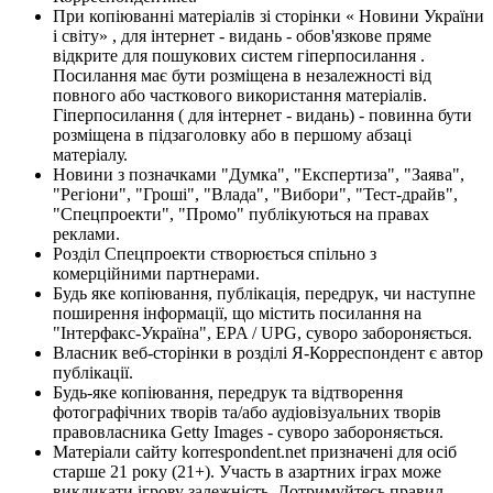
При копіюванні матеріалів зі сторінки « Новини України
і світу» , для інтернет - видань - обов'язкове пряме
відкрите для пошукових систем гіперпосилання .
Посилання має бути розміщена в незалежності від
повного або часткового використання матеріалів.
Гіперпосилання ( для інтернет - видань) - повинна бути
розміщена в підзаголовку або в першому абзаці
матеріалу.
Новини з позначками "Думка", "Експертиза", "Заява",
"Регіони", "Гроші", "Влада", "Вибори", "Тест-драйв",
"Спецпроекти", "Промо" публікуються на правах
реклами.
Розділ Спецпроекти створюється спільно з
комерційними партнерами.
Будь яке копіювання, публікація, передрук, чи наступне
поширення інформації, що містить посилання на
"Інтерфакс-Україна", EPA / UPG, суворо забороняється.
Власник веб-сторінки в розділі Я-Корреспондент є автор
публікації.
Будь-яке копіювання, передрук та відтворення
фотографічних творів та/або аудіовізуальних творів
правовласника Getty Images - суворо забороняється.
Матеріали сайту korrespondent.net призначені для осіб
старше 21 року (21+). Участь в азартних іграх може
викликати ігрову залежність. Дотримуйтесь правил