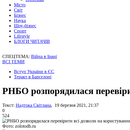
Місто
Світ
Бізнес
Наука
Шоу-бізнес
Спорт
Lifestyle
БЛОГИ ЧИТАЧІВ
СПЕЦТЕМА:
Війна в Ірані
ВСІ ТЕМИ
Вступ України в ЄС
Теракт в Барселоні
РНБО розпорядилася перевіри
Текст:
Надтока Світлана
, 19 березня 2021, 21:37
0
524
Фото: zolotodb.ru