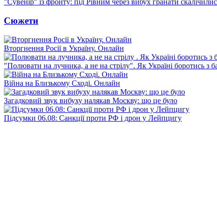
"Сувенір" із фронту: під Рівним через вибух гранати скалічили
Сюжети
Вторгнення Росії в Україну. Онлайн
"Полювати на лучника, а не на стрілу". Як Україні боротись з 
Війна на Близькому Сході. Онлайн
Загадковий звук вибуху налякав Москву: що це було
Підсумки 06.08: Санкції проти РФ і дрон у Лейпцигу