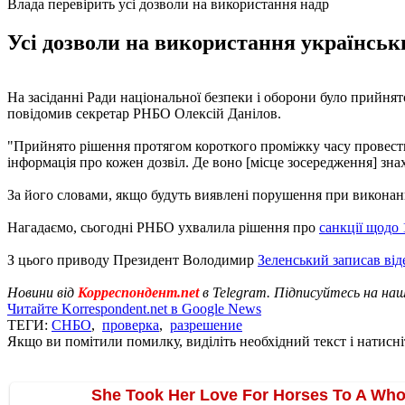
Влада перевірить усі дозволи на використання надр
Усі дозволи на використання українськи
На засіданні Ради національної безпеки і оборони було прийнят
повідомив секретар РНБО Олексій Данілов.
"Прийнято рішення протягом короткого проміжку часу провести 
інформація про кожен дозвіл. Де воно [місце зосередження] знахо
За його словами, якщо будуть виявлені порушення при виконанн
Нагадаємо, сьогодні РНБО ухвалила рішення про
санкції щодо 
З цього приводу Президент Володимир
Зеленський записав ві
Новини від
Корреспондент.net
в Telegram. Підписуйтесь на на
Читайте Korrespondent.net в Google News
ТЕГИ:
СНБО
,
проверка
,
разрешение
Якщо ви помітили помилку, виділіть необхідний текст і натисніт