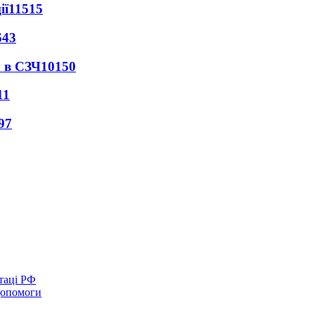
ії
11515
643
 в СЗЧ
10150
11
97
таці РФ
 допомоги