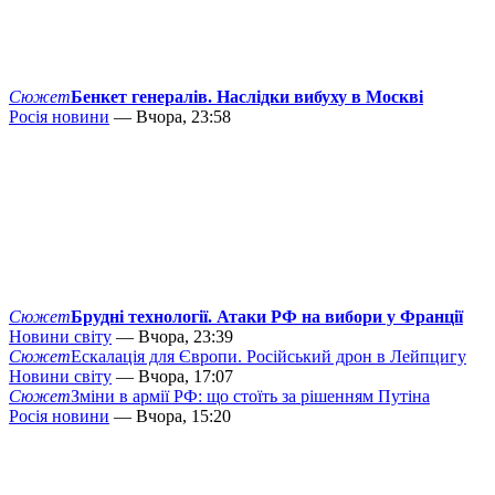
Сюжет
Бенкет генералів. Наслідки вибуху в Москві
Росія новини
— Вчора, 23:58
Сюжет
Брудні технології. Атаки РФ на вибори у Франції
Новини світу
— Вчора, 23:39
Сюжет
Ескалація для Європи. Російський дрон в Лейпцигу
Новини світу
— Вчора, 17:07
Сюжет
Зміни в армії РФ: що стоїть за рішенням Путіна
Росія новини
— Вчора, 15:20