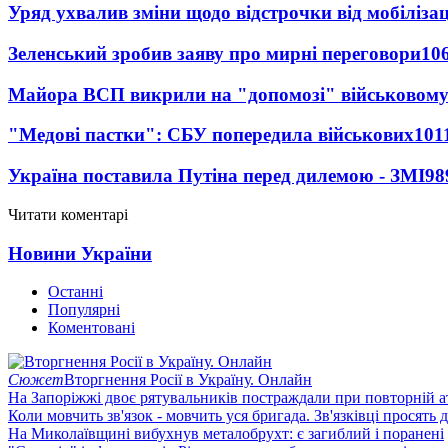
Уряд ухвалив зміни щодо відстрочки від мобілізац
Зеленський зробив заяву про мирні переговори
10
Майора ВСП викрили на "допомозі" військовому
"Медові пастки": СБУ попередила військових
101
Україна поставила Путіна перед дилемою - ЗМІ
98
Читати коментарі
Новини України
Останні
Популярні
Коментовані
Сюжет
Вторгнення Росії в Україну. Онлайн
На Запоріжжі двоє рятувальників постраждали при повторній а
Коли мовчить зв'язок - мовчить уся бригада. Зв'язківці просять
На Миколаївщині вибухнув металобрухт: є загиблий і поранені