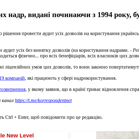
х надр, видані починаючи з 1994 року, бу
о рішення провести аудит усіх дозволів на користування українсь
аудит усіх без винятку дозволів (на користування надрами. -
Ре
диться фізично... про всіх бенефіціарів, всіх власників цих дозво
і ліцензійних умов цих дозволів, то вони законно повертатимут
19 компаній
, які працюють у сфері надрокористування.
деозвернення
, у якому заявив, що в країні триває відновлення спр
ш канал
https://t.me/korrespondentnet
ь Ctrl + Enter, щоб повідомити про це редакцію.