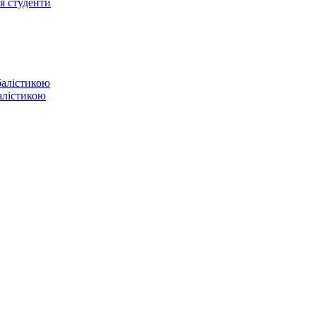
ся студенти
балістикою