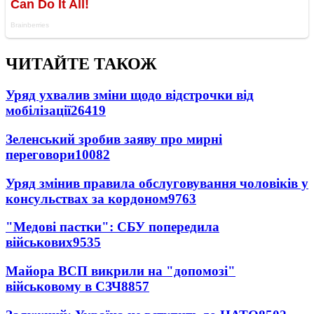
ЧИТАЙТЕ ТАКОЖ
Уряд ухвалив зміни щодо відстрочки від
мобілізації
26419
Зеленський зробив заяву про мирні
переговори
10082
Уряд змінив правила обслуговування чоловіків у
консульствах за кордоном
9763
"Медові пастки": СБУ попередила
військових
9535
Майора ВСП викрили на "допомозі"
військовому в СЗЧ
8857