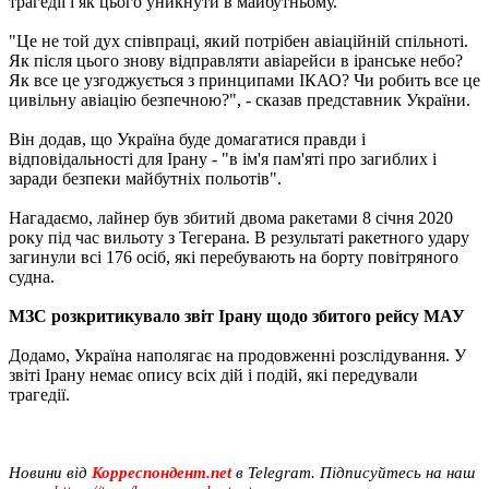
трагедії і як цього уникнути в майбутньому.
"Це не той дух співпраці, який потрібен авіаційній спільноті.
Як після цього знову відправляти авіарейси в іранське небо?
Як все це узгоджується з принципами ІКАО? Чи робить все це
цивільну авіацію безпечною?", - сказав представник України.
Він додав, що Україна буде домагатися правди і
відповідальності для Ірану - "в ім'я пам'яті про загиблих і
заради безпеки майбутніх польотів".
Нагадаємо, лайнер був збитий двома ракетами 8 січня 2020
року під час вильоту з Тегерана. В результаті ракетного удару
загинули всі 176 осіб, які перебувають на борту повітряного
судна.
МЗС розкритикувало звіт Ірану щодо збитого рейсу МАУ
Додамо, Україна наполягає на продовженні розслідування. У
звіті Ірану немає опису всіх дій і подій, які передували
трагедії.
Новини від
Корреспондент.net
в Telegram. Підписуйтесь на наш