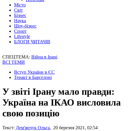
Місто
Світ
Бізнес
Наука
Шоу-бізнес
Спорт
Lifestyle
БЛОГИ ЧИТАЧІВ
СПЕЦТЕМА:
Війна в Ірані
ВСІ ТЕМИ
Вступ України в ЄС
Теракт в Барселоні
У звіті Ірану мало правди:
Україна на ІКАО висловила
свою позицію
Текст:
Дем'янчук Ольга
, 20 березня 2021, 02:54