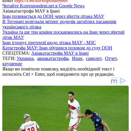
канал
https://t.me/korrespondentnet
Читайте Korrespondent.net в Google News
Авіакатастрофа МАУ в Ірані
Іран позивається до ООН через збиття літака МАУ
В Тегерані розігнали мітинг родичів загиблих пасажирів
українського літака
Україна та ще три країни поскаржились на Іран через збитий
літак МАУ
Іран ігнорує претензії щодо літака МАУ - МЗС
Катастрофа МАУ: Іран обурився позовом до суду ООН
СПЕЦТЕМА:
Авіакатастрофа МАУ в Ірані
ТЕГИ:
Украина
,
авиакатастрофа
,
Иран
,
самолет
,
Отчет
,
крушение
Якщо ви помітили помилку, виділіть необхідний текст і
натисніть Ctrl + Enter, щоб повідомити про це редакцію.