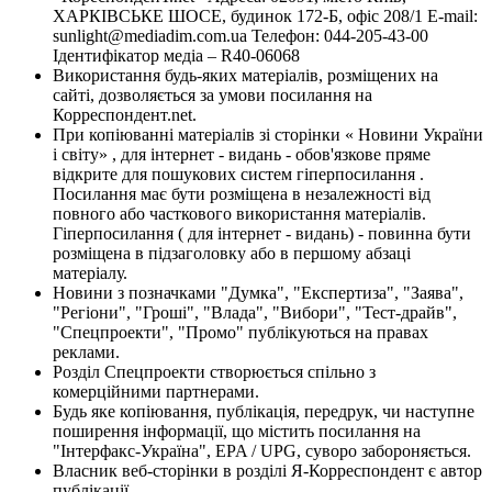
ХАРКІВСЬКЕ ШОСЕ, будинок 172-Б, офіс 208/1 E-mail:
sunlight@mediadim.com.ua
Телефон: 044-205-43-00
Ідентифікатор медіа – R40-06068
Використання будь-яких матеріалів, розміщених на
сайті, дозволяється за умови посилання на
Корреспондент.net.
При копіюванні матеріалів зі сторінки « Новини України
і світу» , для інтернет - видань - обов'язкове пряме
відкрите для пошукових систем гіперпосилання .
Посилання має бути розміщена в незалежності від
повного або часткового використання матеріалів.
Гіперпосилання ( для інтернет - видань) - повинна бути
розміщена в підзаголовку або в першому абзаці
матеріалу.
Новини з позначками "Думка", "Експертиза", "Заява",
"Регіони", "Гроші", "Влада", "Вибори", "Тест-драйв",
"Спецпроекти", "Промо" публікуються на правах
реклами.
Розділ Спецпроекти створюється спільно з
комерційними партнерами.
Будь яке копіювання, публікація, передрук, чи наступне
поширення інформації, що містить посилання на
"Інтерфакс-Україна", EPA / UPG, суворо забороняється.
Власник веб-сторінки в розділі Я-Корреспондент є автор
публікації.