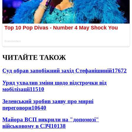
ЧИТАЙТЕ ТАКОЖ
Суд обрав запобіжний захід Стефанішиній
17672
Уряд ухвалив зміни щодо відстрочки від
мобілізації
11510
Зеленський зробив заяву про мирні
переговори
10640
Майора ВСП викрили на "допомозі"
військовому в СЗЧ
10138