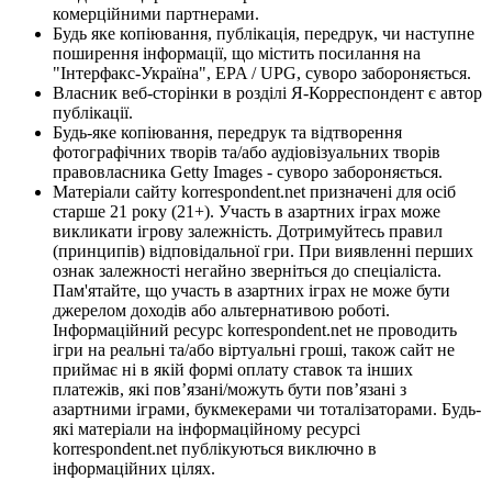
комерційними партнерами.
Будь яке копіювання, публікація, передрук, чи наступне
поширення інформації, що містить посилання на
"Інтерфакс-Україна", EPA / UPG, суворо забороняється.
Власник веб-сторінки в розділі Я-Корреспондент є автор
публікації.
Будь-яке копіювання, передрук та відтворення
фотографічних творів та/або аудіовізуальних творів
правовласника Getty Images - суворо забороняється.
Матеріали сайту korrespondent.net призначені для осіб
старше 21 року (21+). Участь в азартних іграх може
викликати ігрову залежність. Дотримуйтесь правил
(принципів) відповідальної гри. При виявленні перших
ознак залежності негайно зверніться до спеціаліста.
Пам'ятайте, що участь в азартних іграх не може бути
джерелом доходів або альтернативою роботі.
Інформаційний ресурс korrespondent.net не проводить
ігри на реальні та/або віртуальні гроші, також сайт не
приймає ні в якій формі оплату ставок та інших
платежів, які пов’язані/можуть бути пов’язані з
азартними іграми, букмекерами чи тоталізаторами. Будь-
які матеріали на інформаційному ресурсі
korrespondent.net публікуються виключно в
інформаційних цілях.