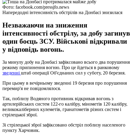
Фото: facebook.com/pressjfo.news
Напередодні інтенсивність обстрілів на Донбасі знизилася
Незважаючи на зниження
інтенсивності обстрілу, за добу загинув
один боєць ЗСУ. Військові відкривали
у відповідь вогонь.
За минулу добу на Донбасі зафіксовано всього два порушення
режиму припинення вогню. Про це йдеться в ранковому
зведенні
штаб операції Об'єднаних сил у суботу, 20 березня.
При цьому в вечірньому зведенні 19 березня про порушення
перемир'я не повідомлялося.
Так, поблизу Водяного противник відкривав вогонь з
артилерійських систем 122-го калібру, мінометів 120 калібру,
великокаліберних кулеметів, гранатометів різних систем і
стрілецької зброї.
Зі стрілецької зброї зафіксовано обстріл поблизу населеного
пункту Харчовик.