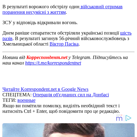
В результаті ворожого обстрілу один
військовий отримав
поранення несумісні з життям
.
ЗСУ у відповідь відкривали вогонь.
Днем раніше сепаратисти обстріляли українські позиції
шість
разів
. В результаті загинув 56-річний військовослужбовець з
Хмельницької області
Віктор Пасіка
.
Новини від
Корреспондент.net
у Telegram. Підписуйтесь на
наш канал
https://t.me/korrespondentnet
Читайте Korrespondent.net в Google News
СПЕЦТЕМА:
Операція об'єднаних сил на Донбасі
ТЕГИ:
военные
Якщо ви помітили помилку, виділіть необхідний текст і
натисніть Ctrl + Enter, щоб повідомити про це редакцію.