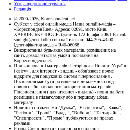
Угода щодо користування
Редакція
© 2000-2026, Korrespondent.net
Суб'єкт у сфері онлайн-медіа Назва онлайн-медіа –
«КореспонденТ.net» Адреса: 02091, місто Київ,
ХАРКІВСЬКЕ ШОСЕ, будинок 172-Б, офіс 208/1 E-mail:
sunlight@mediadim.com.ua
Телефон: 044-205-43-00
Ідентифікатор медіа – R40-06068
Використання будь-яких матеріалів, розміщених на
сайті, дозволяється за умови посилання на
Корреспондент.net.
При копіюванні матеріалів зі сторінки « Новини України
і світу» , для інтернет - видань - обов'язкове пряме
відкрите для пошукових систем гіперпосилання .
Посилання має бути розміщена в незалежності від
повного або часткового використання матеріалів.
Гіперпосилання ( для інтернет - видань) - повинна бути
розміщена в підзаголовку або в першому абзаці
матеріалу.
Новини з позначками "Думка", "Експертиза", "Заява",
"Регіони", "Гроші", "Влада", "Вибори", "Тест-драйв",
"Спецпроекти", "Промо" публікуються на правах
реклами.
Розділ Спецпроекти створюється спільно з