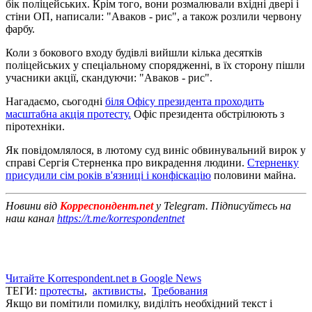
бік поліцейських. Крім того, вони розмалювали вхідні двері і
стіни ОП, написали: "Аваков - рис", а також розлили червону
фарбу.
Коли з бокового входу будівлі вийшли кілька десятків
поліцейських у спеціальному спорядженні, в їх сторону пішли
учасники акції, скандуючи: "Аваков - рис".
Нагадаємо, сьогодні
біля Офісу президента проходить
масштабна акція протесту.
Офіс президента обстрілюють з
піротехніки.
Як повідомлялося, в лютому суд виніс обвинувальний вирок у
справі Сергія Стерненка про викрадення людини.
Стерненку
присудили сім років в'язниці і конфіскацію
половини майна.
Новини від
Корреспондент.net
у Telegram. Підписуйтесь на
наш канал
https://t.me/korrespondentnet
Читайте Korrespondent.net в Google News
ТЕГИ:
протесты
,
активисты
,
Требования
Якщо ви помітили помилку, виділіть необхідний текст і