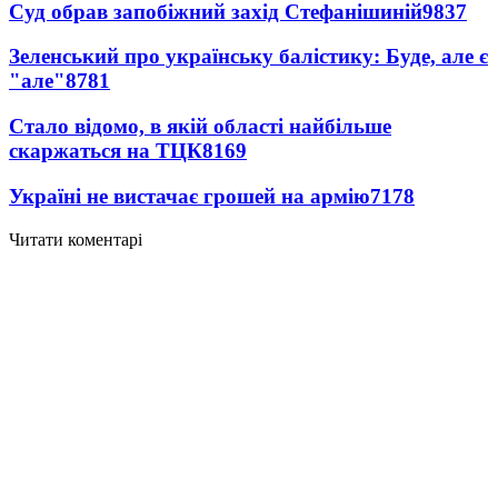
Суд обрав запобіжний захід Стефанішиній
9837
Зеленський про українську балістику: Буде, але є
"але"
8781
Стало відомо, в якій області найбільше
скаржаться на ТЦК
8169
Україні не вистачає грошей на армію
7178
Читати коментарі