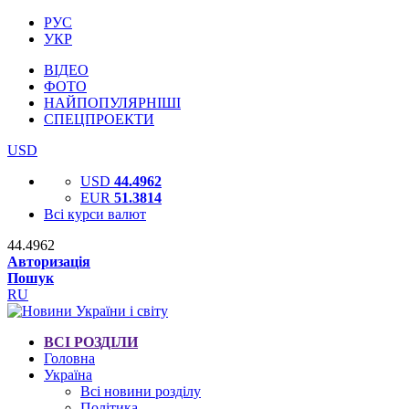
РУС
УКР
ВІДЕО
ФОТО
НАЙПОПУЛЯРНІШІ
СПЕЦПРОЕКТИ
USD
USD
44.4962
EUR
51.3814
Всі курси валют
44.4962
Авторизація
Пошук
RU
ВСІ РОЗДІЛИ
Головна
Україна
Всі новини розділу
Політика