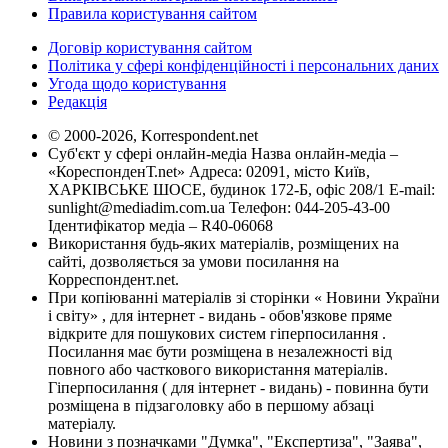
Правила користування сайтом
Договір користування сайтом
Політика у сфері конфіденційності і персональних даних
Угода щодо користування
Редакція
© 2000-2026, Korrespondent.net
Суб'єкт у сфері онлайн-медіа Назва онлайн-медіа –
«КореспонденТ.net» Адреса: 02091, місто Київ,
ХАРКІВСЬКЕ ШОСЕ, будинок 172-Б, офіс 208/1 E-mail:
sunlight@mediadim.com.ua
Телефон: 044-205-43-00
Ідентифікатор медіа – R40-06068
Використання будь-яких матеріалів, розміщених на
сайті, дозволяється за умови посилання на
Корреспондент.net.
При копіюванні матеріалів зі сторінки « Новини України
і світу» , для інтернет - видань - обов'язкове пряме
відкрите для пошукових систем гіперпосилання .
Посилання має бути розміщена в незалежності від
повного або часткового використання матеріалів.
Гіперпосилання ( для інтернет - видань) - повинна бути
розміщена в підзаголовку або в першому абзаці
матеріалу.
Новини з позначками "Думка", "Експертиза", "Заява",