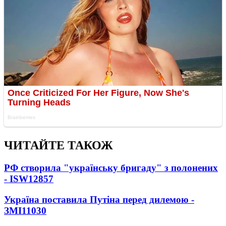
ЧИТАЙТЕ ТАКОЖ
РФ створила "українську бригаду" з полонених
- ISW
12857
Україна поставила Путіна перед дилемою -
ЗМІ
11030