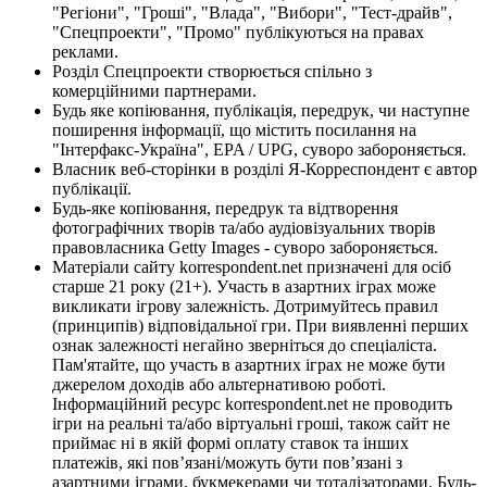
"Регіони", "Гроші", "Влада", "Вибори", "Тест-драйв",
"Спецпроекти", "Промо" публікуються на правах
реклами.
Розділ Спецпроекти створюється спільно з
комерційними партнерами.
Будь яке копіювання, публікація, передрук, чи наступне
поширення інформації, що містить посилання на
"Інтерфакс-Україна", EPA / UPG, суворо забороняється.
Власник веб-сторінки в розділі Я-Корреспондент є автор
публікації.
Будь-яке копіювання, передрук та відтворення
фотографічних творів та/або аудіовізуальних творів
правовласника Getty Images - суворо забороняється.
Матеріали сайту korrespondent.net призначені для осіб
старше 21 року (21+). Участь в азартних іграх може
викликати ігрову залежність. Дотримуйтесь правил
(принципів) відповідальної гри. При виявленні перших
ознак залежності негайно зверніться до спеціаліста.
Пам'ятайте, що участь в азартних іграх не може бути
джерелом доходів або альтернативою роботі.
Інформаційний ресурс korrespondent.net не проводить
ігри на реальні та/або віртуальні гроші, також сайт не
приймає ні в якій формі оплату ставок та інших
платежів, які пов’язані/можуть бути пов’язані з
азартними іграми, букмекерами чи тоталізаторами. Будь-