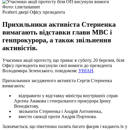
Фото: t.me/uniannet
Розбиті двері Офісу президента
Прихильники активіста Стерненка
вимагають відставки глави МВС і
генпрокурора, а також звільнення
активістів.
Учасники акції протесту, що триває в суботу, 20 березня, біля
Офісу президента висунули свої вимоги до президента
Володимира Зеленського, повідомляє
УНІАН
.
Прихильники засудженого активіста Сергія Стерненка
вимагають:
відправити у відставку міністра внутрішніх справ
Арсена Авакова і генерального прокурора Ірину
Венедіктову,
звільнити Стерненка і Андрія Антоненка,
ввести санкції проти Андрія Портнова.
Зазначається, що пікетники палять багато фаєрів і кидають їх у