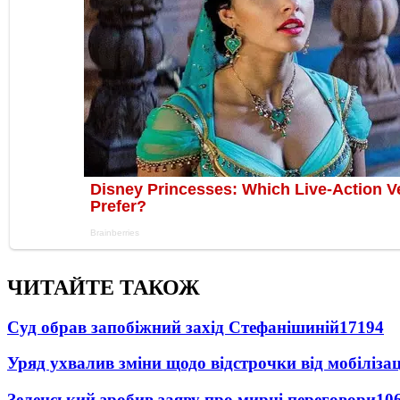
ЧИТАЙТЕ ТАКОЖ
Суд обрав запобіжний захід Стефанішиній
17194
Уряд ухвалив зміни щодо відстрочки від мобілізац
Зеленський зробив заяву про мирні переговори
10