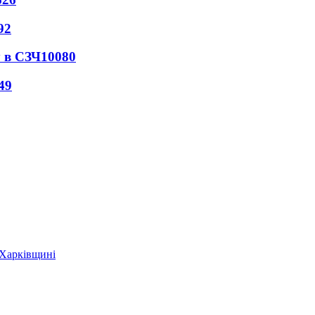
92
 в СЗЧ
10080
49
 Харківщині