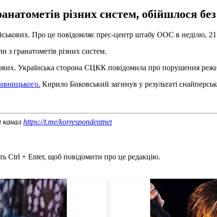
ранатометів різних систем, обійшлося без
ійськових. Про це повідомляє прес-центр штабу ООС в неділю, 21
ли з гранатометів різних систем.
ськових. Українська сторона СЦКК повідомила про порушення р
пивницького.
Кирило Биковський загинув у результаті снайперськ
ш канал
https://t.me/korrespondentnet
ь Ctrl + Enter, щоб повідомити про це редакцію.