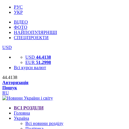
РУС
УКР
ВІДЕО
ФОТО
НАЙПОПУЛЯРНІШІ
СПЕЦПРОЕКТИ
USD
USD
44.4138
EUR
51.2998
Всі курси валют
44.4138
Авторизація
Пошук
RU
ВСІ РОЗДІЛИ
Головна
Україна
Всі новини розділу
Політика