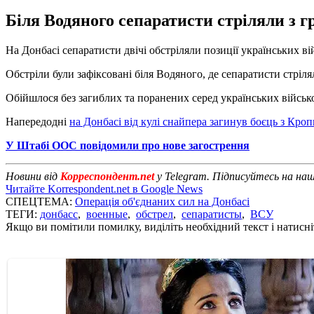
Біля Водяного сепаратисти стріляли з г
На Донбасі сепаратисти двічі обстріляли позиції українських в
Обстріли були зафіксовані біля Водяного, де сепаратисти стріля
Обійшлося без загиблих та поранених серед українських вій
Напередодні
на Донбасі від кулі снайпера загинув боєць з Кро
У Штабі ООС повідомили про нове загострення
Новини від
Корреспондент.net
у Telegram. Підписуйтесь на на
Читайте Korrespondent.net в Google News
СПЕЦТЕМА:
Операція об'єднаних сил на Донбасі
ТЕГИ:
донбасс
,
военные
,
обстрел
,
сепаратисты
,
ВСУ
Якщо ви помітили помилку, виділіть необхідний текст і натисніт