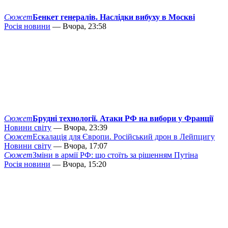
Сюжет
Бенкет генералів. Наслідки вибуху в Москві
Росія новини
— Вчора, 23:58
Сюжет
Брудні технології. Атаки РФ на вибори у Франції
Новини світу
— Вчора, 23:39
Сюжет
Ескалація для Європи. Російський дрон в Лейпцигу
Новини світу
— Вчора, 17:07
Сюжет
Зміни в армії РФ: що стоїть за рішенням Путіна
Росія новини
— Вчора, 15:20