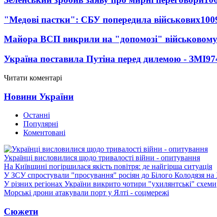
"Медові пастки": СБУ попередила військових
100
Майора ВСП викрили на "допомозі" військовому
Україна поставила Путіна перед дилемою - ЗМІ
97
Читати коментарі
Новини України
Останні
Популярні
Коментовані
Українці висловилися щодо тривалості війни - опитування
На Київщині погіршилася якість повітря: де найгірша ситуація
У ЗСУ спростували "просування" росіян до Білого Колодязя на
У різних регіонах України викрито чотири "ухилянтські" схеми
Морські дрони атакували порт у Ялті - соцмережі
Сюжети