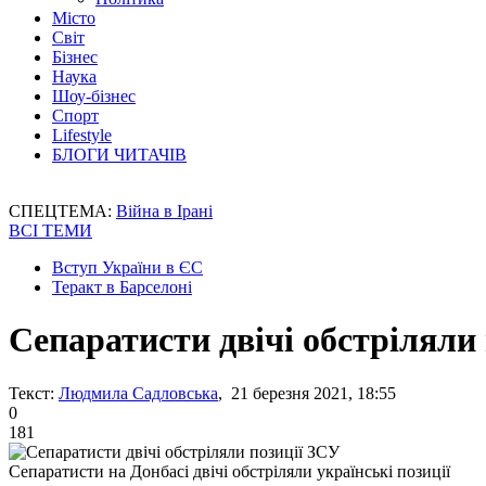
Місто
Світ
Бізнес
Наука
Шоу-бізнес
Спорт
Lifestyle
БЛОГИ ЧИТАЧІВ
СПЕЦТЕМА:
Війна в Ірані
ВСІ ТЕМИ
Вступ України в ЄС
Теракт в Барселоні
Сепаратисти двічі обстріляли
Текст:
Людмила Садловська
, 21 березня 2021, 18:55
0
181
Сепаратисти на Донбасі двічі обстріляли українські позиції