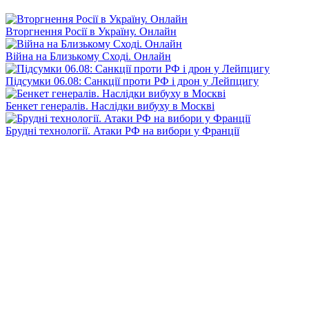
Вторгнення Росії в Україну. Онлайн
Війна на Близькому Сході. Онлайн
Підсумки 06.08: Санкції проти РФ і дрон у Лейпцигу
Бенкет генералів. Наслідки вибуху в Москві
Брудні технології. Атаки РФ на вибори у Франції