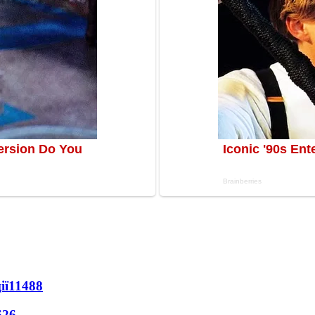
ії
11488
626