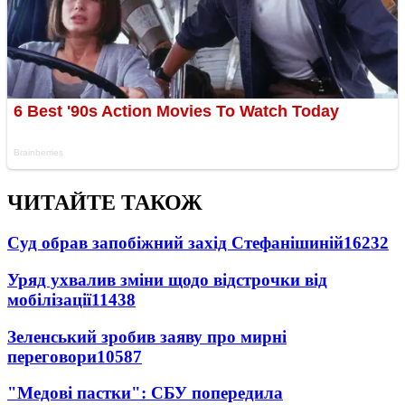
ЧИТАЙТЕ ТАКОЖ
Суд обрав запобіжний захід Стефанішиній
16232
Уряд ухвалив зміни щодо відстрочки від
мобілізації
11438
Зеленський зробив заяву про мирні
переговори
10587
"Медові пастки": СБУ попередила