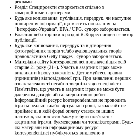
реклами.
Розділ Спецпроекти створюється спільно з
комерційними партнерами.
Будь яке копіювання, публікація, передрук, чи наступне
поширення інформації, що містить посилання на
"Інтерфакс-Україна", EPA / UPG, суворо забороняється.
Власник веб-сторінки в розділі Я-Корреспондент є автор
публікації.
Будь-яке копіювання, передрук та відтворення
фотографічних творів та/або аудіовізуальних творів
правовласника Getty Images - суворо забороняється.
Матеріали сайту korrespondent.net призначені для осіб
старше 21 року (21+). Участь в азартних іграх може
викликати ігрову залежність. Дотримуйтесь правил
(принципів) відповідальної гри. При виявленні перших
ознак залежності негайно зверніться до спеціаліста.
Пам'ятайте, що участь в азартних іграх не може бути
джерелом доходів або альтернативою роботі.
Інформаційний ресурс korrespondent.net не проводить
ігри на реальні та/або віртуальні гроші, також сайт не
приймає ні в якій формі оплату ставок та інших
платежів, які пов’язані/можуть бути пов’язані з
азартними іграми, букмекерами чи тоталізаторами. Будь-
які матеріали на інформаційному ресурсі
korrespondent.net публікуються виключно в