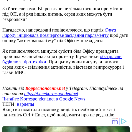
За його словами, ВР розгляне не тільки питання про мітинг
під ОП, а й ряд інших питань, серед яких можуть бути
"євробляхи".
Нагадаємо, напередодні повідомлялося, що партія
Слуга
народу
ініціювала позачергове засідання парламенту
щоб дати
оцінку "актам вандалізму" під Офісом президента.
Як повідомлялося, минулої суботи біля Офісу президента
пройшла масштабна акція протесту. Її учасники
обстріляли
будівлю з піротехніки
. При цьому вони висунули вимоги,
серед яких - звільнення активістів, відставка генпрокурора і
глави МВС.
Новини від
Корреспондент.net
у Telegram. Підписуйтесь на
наш канал
https://t.me/korrespondentnet
Читайте Korrespondent.net в Google News
ТЕГИ:
нардепы
Якщо ви помітили помилку, виділіть необхідний текст і
натисніть Ctrl + Enter, щоб повідомити про це редакцію.