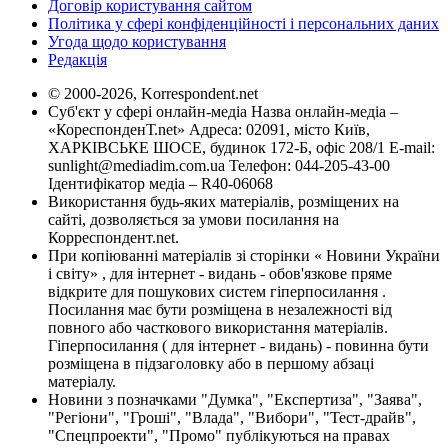
Договір користування сайтом
Політика у сфері конфіденційності і персональних даних
Угода щодо користування
Редакція
© 2000-2026, Korrespondent.net
Суб'єкт у сфері онлайн-медіа Назва онлайн-медіа –
«КореспонденТ.net» Адреса: 02091, місто Київ,
ХАРКІВСЬКЕ ШОСЕ, будинок 172-Б, офіс 208/1 E-mail:
sunlight@mediadim.com.ua
Телефон: 044-205-43-00
Ідентифікатор медіа – R40-06068
Використання будь-яких матеріалів, розміщених на
сайті, дозволяється за умови посилання на
Корреспондент.net.
При копіюванні матеріалів зі сторінки « Новини України
і світу» , для інтернет - видань - обов'язкове пряме
відкрите для пошукових систем гіперпосилання .
Посилання має бути розміщена в незалежності від
повного або часткового використання матеріалів.
Гіперпосилання ( для інтернет - видань) - повинна бути
розміщена в підзаголовку або в першому абзаці
матеріалу.
Новини з позначками "Думка", "Експертиза", "Заява",
"Регіони", "Гроші", "Влада", "Вибори", "Тест-драйв",
"Спецпроекти", "Промо" публікуються на правах