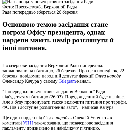
Фото: Пресс-служба Верховной Рады
Рада попередньо збереться 26 березня
Основною темою засідання стане
погром Офісу президента, однак
нардепи мають намір розглянути й
інші питання.
Позачергове засідання Верховної Ради попередньо
заплановано на п'ятницю, 26 березня. Про це в понеділок, 22
березня, повідомив народний депутат фракції
Слуга народу
Олександр Качура у своєму
Telegram
-каналі.
"Попередньо позачергове засідання Верховної Ради
відбудеться у п'ятницю (26.03). Порядок денний буде пізніше.
Але я буду пропонувати також включити питання про тарифи,
ФОПів і доступне розмитнення авто", - написав Качура.
Ще один нардеп від
Слуги народу
- Олексій Устенко - в
коментарі
УНН
також заявив, що позачергове засідання
парламенту призначено на найближчу п'ятницю.