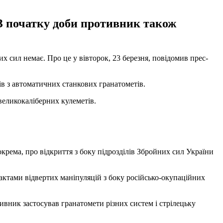
. З початку доби противник також
 сил немає. Про це у вівторок, 23 березня, повідомив прес-
нів з автоматичних станкових гранатометів.
великокаліберних кулеметів.
рема, про відкриття з боку підрозділів Збройних сил України
актами відвертих маніпуляцій з боку російсько-окупаційних
вник застосував гранатомети різних систем і стрілецьку