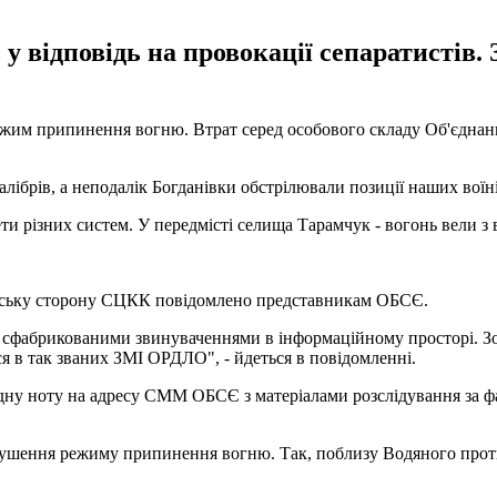
 у відповідь на провокації сепаратистів
ежим припинення вогню. Втрат серед особового складу Об'єднаних
калібрів, а неподалік Богданівки обстрілювали позиції наших вої
и різних систем. У передмісті селища Тарамчук - вогонь вели з 
нську сторону СЦКК повідомлено представникам ОБСЄ.
 сфабрикованими звинуваченнями в інформаційному просторі. Зок
 в так званих ЗМІ ОРДЛО", - йдеться в повідомленні.
ідну ноту на адресу СММ ОБСЄ з матеріалами розслідування за ф
орушення режиму припинення вогню. Так, поблизу Водяного проти