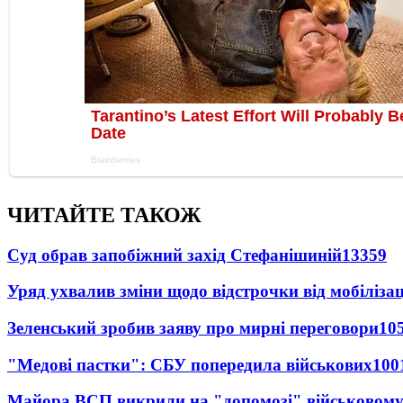
ЧИТАЙТЕ ТАКОЖ
Суд обрав запобіжний захід Стефанішиній
13359
Уряд ухвалив зміни щодо відстрочки від мобілізац
Зеленський зробив заяву про мирні переговори
10
"Медові пастки": СБУ попередила військових
100
Майора ВСП викрили на "допомозі" військовому