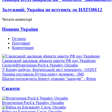
Залужний: Україна не вступить до НАТО
8612
Читати коментарі
Новини України
Останні
Популярні
Коментовані
Сікорський закликав збивати ракети РФ над Україною
Сюжет
Вторгнення Росії в Україну. Онлайн
У Криму вибухи, Керченський міст перекрито - OSINT
Україна поставила Путіна перед дилемою - ЗМІ
Шахраї погрожують бізнесу атаками "шахедів" - Флеш
Сюжети
Вторгнення Росії в Україну. Онлайн
Війна на Близькому Сході. Онлайн