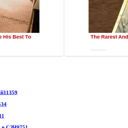
ії
11359
534
11
 в СЗЧ
9751