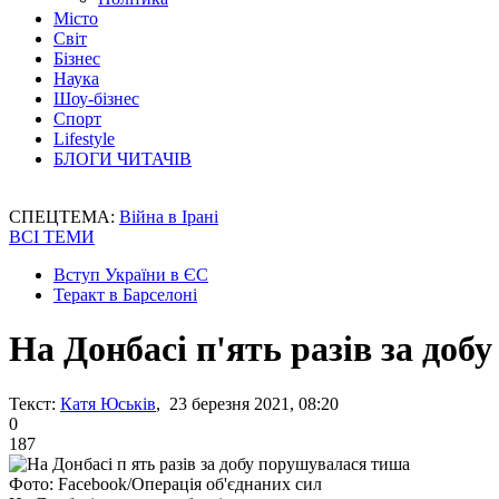
Місто
Світ
Бізнес
Наука
Шоу-бізнес
Спорт
Lifestyle
БЛОГИ ЧИТАЧІВ
СПЕЦТЕМА:
Війна в Ірані
ВСІ ТЕМИ
Вступ України в ЄС
Теракт в Барселоні
На Донбасі п'ять разів за до
Текст:
Катя Юськів
, 23 березня 2021, 08:20
0
187
Фото: Facebook/Операція об'єднаних сил