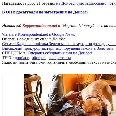
Нагадаємо, за добу 21 березня
на Донбасі було зафіксовано чоти
В ОП відреагували на загострення на Донбасі
Новини від
Корреспондент.net
в Telegram. Підписуйтесь на на
Читайте Korrespondent.net в Google News
Операція об'єднаних сил на Донбасі
Сюжет
Кадрова політика Зеленського: кому президент доручає
Військовий прокурор застеріг від порушень закону в Золотому
СПЕЦТЕМА:
Операція об'єднаних сил на Донбасі
ТЕГИ:
донбасс
,
обстрел
,
сепаратисты
Якщо ви помітили помилку, виділіть необхідний текст і натисніт