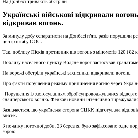
На Донбасі тривають обстріли
Українські військові відкривали вогонь
відкривав вогонь.
За минулу добу сепаратисти на Донбасі п'ять разів порушили р
центр штабу ООС.
Так, поблизу Пісків противник вів вогонь з мінометів 120 і 82 
Поблизу населеного пункту Водяне ворог застосував гранатомет
На ворожі обстріли українські захисники відкривали вогонь.
Про факти порушення режиму припинення вогню через Украї
"Порушення із застосуванням зброї супроводжувалися відверто
снайперського вогню. Фейкові новини інтенсивно тиражувалися
Зазначається, що українська сторона СЦКК підготувала відпов
військ.
З початку поточної доби, 23 березня, було зафіксовано одне п
зброю.