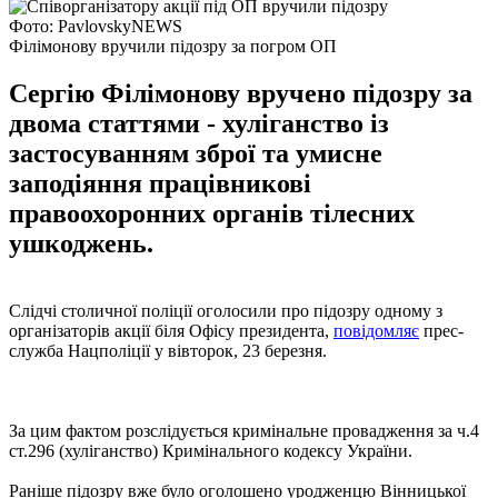
Фото: PavlovskyNEWS
Філімонову вручили підозру за погром ОП
Сергію Філімонову вручено підозру за
двома статтями - хуліганство із
застосуванням зброї та умисне
заподіяння працівникові
правоохоронних органів тілесних
ушкоджень.
Слідчі столичної поліції оголосили про підозру одному з
організаторів акції біля Офісу президента,
повідомляє
прес-
служба Нацполіції у вівторок, 23 березня.
За цим фактом розслідується кримінальне провадження за ч.4
ст.296 (хуліганство) Кримінального кодексу України.
Раніше підозру вже було оголошено уродженцю Вінницької