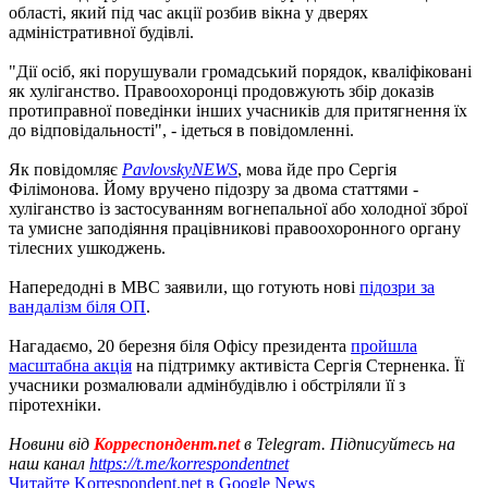
області, який під час акції розбив вікна у дверях
адміністративної будівлі.
"Дії осіб, які порушували громадський порядок, кваліфіковані
як хуліганство. Правоохоронці продовжують збір доказів
протиправної поведінки інших учасників для притягнення їх
до відповідальності", - ідеться в повідомленні.
Як повідомляє
PavlovskyNEWS
, мова йде про Сергія
Філімонова. Йому вручено підозру за двома статтями -
хуліганство із застосуванням вогнепальної або холодної зброї
та умисне заподіяння працівникові правоохоронного органу
тілесних ушкоджень.
Напередодні в МВС заявили, що готують нові
підозри за
вандалізм біля ОП
.
Нагадаємо, 20 березня біля Офісу президента
пройшла
масштабна акція
на підтримку активіста Сергія Стерненка. Її
учасники розмалювали адмінбудівлю і обстріляли її з
піротехніки.
Новини від
Корреспондент.net
в Telegram. Підписуйтесь на
наш канал
https://t.me/korrespondentnet
Читайте Korrespondent.net в Google News