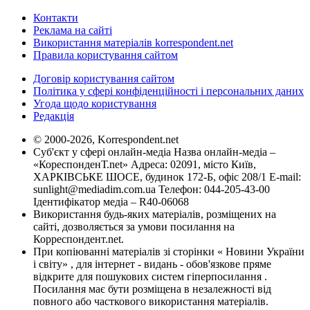
Контакти
Реклама на сайті
Використання матеріалів korrespondent.net
Правила користування сайтом
Договір користування сайтом
Політика у сфері конфіденційності і персональних даних
Угода щодо користування
Редакція
© 2000-2026, Korrespondent.net
Суб'єкт у сфері онлайн-медіа Назва онлайн-медіа –
«КореспонденТ.net» Адреса: 02091, місто Київ,
ХАРКІВСЬКЕ ШОСЕ, будинок 172-Б, офіс 208/1 E-mail:
sunlight@mediadim.com.ua
Телефон: 044-205-43-00
Ідентифікатор медіа – R40-06068
Використання будь-яких матеріалів, розміщених на
сайті, дозволяється за умови посилання на
Корреспондент.net.
При копіюванні матеріалів зі сторінки « Новини України
і світу» , для інтернет - видань - обов'язкове пряме
відкрите для пошукових систем гіперпосилання .
Посилання має бути розміщена в незалежності від
повного або часткового використання матеріалів.