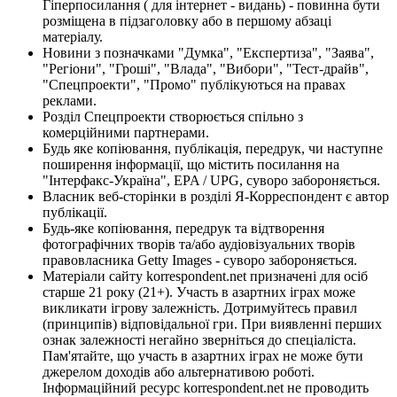
Гіперпосилання ( для інтернет - видань) - повинна бути
розміщена в підзаголовку або в першому абзаці
матеріалу.
Новини з позначками "Думка", "Експертиза", "Заява",
"Регіони", "Гроші", "Влада", "Вибори", "Тест-драйв",
"Спецпроекти", "Промо" публікуються на правах
реклами.
Розділ Спецпроекти створюється спільно з
комерційними партнерами.
Будь яке копіювання, публікація, передрук, чи наступне
поширення інформації, що містить посилання на
"Інтерфакс-Україна", EPA / UPG, суворо забороняється.
Власник веб-сторінки в розділі Я-Корреспондент є автор
публікації.
Будь-яке копіювання, передрук та відтворення
фотографічних творів та/або аудіовізуальних творів
правовласника Getty Images - суворо забороняється.
Матеріали сайту korrespondent.net призначені для осіб
старше 21 року (21+). Участь в азартних іграх може
викликати ігрову залежність. Дотримуйтесь правил
(принципів) відповідальної гри. При виявленні перших
ознак залежності негайно зверніться до спеціаліста.
Пам'ятайте, що участь в азартних іграх не може бути
джерелом доходів або альтернативою роботі.
Інформаційний ресурс korrespondent.net не проводить