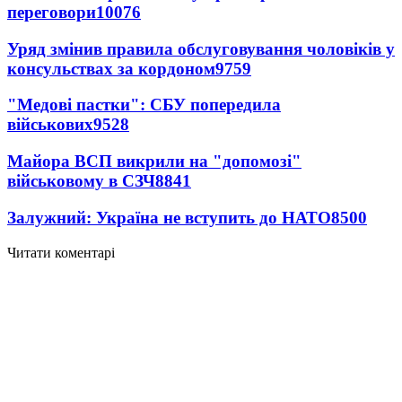
переговори
10076
Уряд змінив правила обслуговування чоловіків у
консульствах за кордоном
9759
"Медові пастки": СБУ попередила
військових
9528
Майора ВСП викрили на "допомозі"
військовому в СЗЧ
8841
Залужний: Україна не вступить до НАТО
8500
Читати коментарі