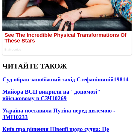
ЧИТАЙТЕ ТАКОЖ
Суд обрав запобіжний захід Стефанішиній
19814
Майора ВСП викрили на "допомозі"
військовому в СЗЧ
10269
Україна поставила Путіна перед дилемою -
ЗМІ
10233
Київ про рішення Швеції щодо судна: Це