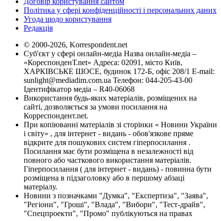
Договір користування сайтом
Політика у сфері конфіденційності і персональних даних
Угода щодо користування
Редакція
© 2000-2026, Korrespondent.net
Суб'єкт у сфері онлайн-медіа Назва онлайн-медіа –
«КореспонденТ.net» Адреса: 02091, місто Київ,
ХАРКІВСЬКЕ ШОСЕ, будинок 172-Б, офіс 208/1 E-mail:
sunlight@mediadim.com.ua
Телефон: 044-205-43-00
Ідентифікатор медіа – R40-06068
Використання будь-яких матеріалів, розміщених на
сайті, дозволяється за умови посилання на
Корреспондент.net.
При копіюванні матеріалів зі сторінки « Новини України
і світу» , для інтернет - видань - обов'язкове пряме
відкрите для пошукових систем гіперпосилання .
Посилання має бути розміщена в незалежності від
повного або часткового використання матеріалів.
Гіперпосилання ( для інтернет - видань) - повинна бути
розміщена в підзаголовку або в першому абзаці
матеріалу.
Новини з позначками "Думка", "Експертиза", "Заява",
"Регіони", "Гроші", "Влада", "Вибори", "Тест-драйв",
"Спецпроекти", "Промо" публікуються на правах