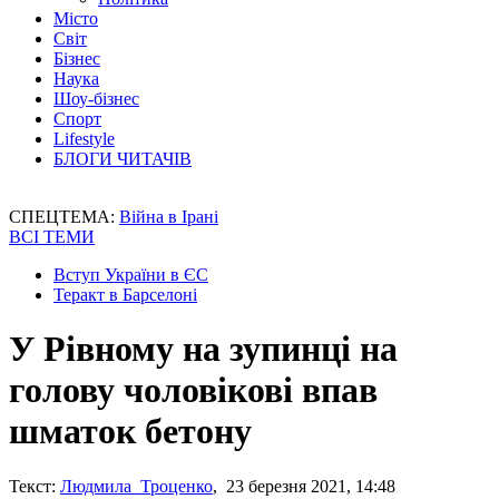
Місто
Світ
Бізнес
Наука
Шоу-бізнес
Спорт
Lifestyle
БЛОГИ ЧИТАЧІВ
СПЕЦТЕМА:
Війна в Ірані
ВСІ ТЕМИ
Вступ України в ЄС
Теракт в Барселоні
У Рівному на зупинці на
голову чоловікові впав
шматок бетону
Текст:
Людмила Троценко
, 23 березня 2021, 14:48