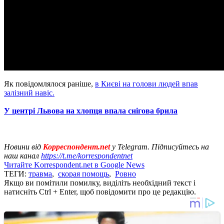
Як повідомлялося раніше,
в Києві на голови людей впав
залізний навіс.
У центрі Львова на хлопця впала снігова брила
Новини від
Корреспондент.net
у Telegram. Підписуйтесь на
наш канал
https://t.me/korrespondentnet
Читайте Korrespondent.net в Google News
ТЕГИ:
травма
,
скорая помощь
,
Ровно
Якщо ви помітили помилку, виділіть необхідний текст і
натисніть Ctrl + Enter, щоб повідомити про це редакцію.