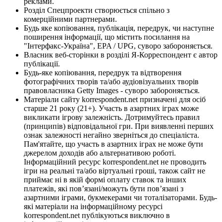
реклами.
Розділ Спецпроекти створюється спільно з
комерційними партнерами.
Будь яке копіювання, публікація, передрук, чи наступне
поширення інформації, що містить посилання на
"Інтерфакс-Україна", EPA / UPG, суворо забороняється.
Власник веб-сторінки в розділі Я-Корреспондент є автор
публікації.
Будь-яке копіювання, передрук та відтворення
фотографічних творів та/або аудіовізуальних творів
правовласника Getty Images - суворо забороняється.
Матеріали сайту korrespondent.net призначені для осіб
старше 21 року (21+). Участь в азартних іграх може
викликати ігрову залежність. Дотримуйтесь правил
(принципів) відповідальної гри. При виявленні перших
ознак залежності негайно зверніться до спеціаліста.
Пам'ятайте, що участь в азартних іграх не може бути
джерелом доходів або альтернативою роботі.
Інформаційний ресурс korrespondent.net не проводить
ігри на реальні та/або віртуальні гроші, також сайт не
приймає ні в якій формі оплату ставок та інших
платежів, які пов’язані/можуть бути пов’язані з
азартними іграми, букмекерами чи тоталізаторами. Будь-
які матеріали на інформаційному ресурсі
korrespondent.net публікуються виключно в