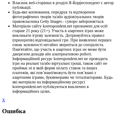
Власник веб-сторінки в розділі Я-Корреспондент є автор
публікації.
Будь-яке копіювання, передрук та відтворення
фотографічних творів та/або аудіовізуальних творів
правовласника Getty Images - суворо забороняється.
Матеріали сайту korrespondent.net призначені для осіб
старше 21 року (21+). Участь в азартних іграх може
викликати ігрову залежність. Дотримуйтесь правил
(принципів) відповідальної гри. При виявленні перших
ознак залежності негайно зверніться до спеціаліста.
Пам'ятайте, що участь в азартних іграх не може бути
джерелом доходів або альтернативою роботі.
Інформаційний ресурс korrespondent.net не проводить
ігри на реальні та/або віртуальні гроші, також сайт не
приймає ні в якій формі оплату ставок та інших
платежів, які пов’язані/можуть бути пов’язані з
азартними іграми, букмекерами чи тоталізаторами. Будь-
які матеріали на інформаційному ресурсі
korrespondent.net публікуються виключно в
інформаційних цілях.
X
Ошибка