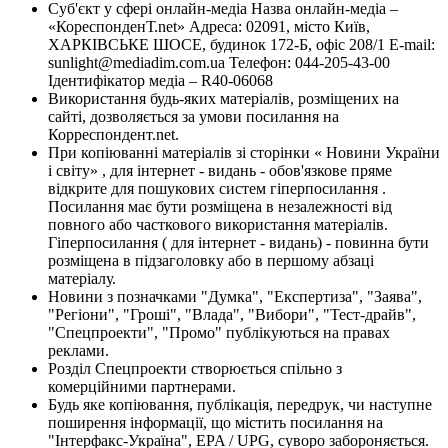
Суб'єкт у сфері онлайн-медіа Назва онлайн-медіа –
«КореспонденТ.net» Адреса: 02091, місто Київ,
ХАРКІВСЬКЕ ШОСЕ, будинок 172-Б, офіс 208/1 E-mail:
sunlight@mediadim.com.ua
Телефон: 044-205-43-00
Ідентифікатор медіа – R40-06068
Використання будь-яких матеріалів, розміщених на
сайті, дозволяється за умови посилання на
Корреспондент.net.
При копіюванні матеріалів зі сторінки « Новини України
і світу» , для інтернет - видань - обов'язкове пряме
відкрите для пошукових систем гіперпосилання .
Посилання має бути розміщена в незалежності від
повного або часткового використання матеріалів.
Гіперпосилання ( для інтернет - видань) - повинна бути
розміщена в підзаголовку або в першому абзаці
матеріалу.
Новини з позначками "Думка", "Експертиза", "Заява",
"Регіони", "Гроші", "Влада", "Вибори", "Тест-драйв",
"Спецпроекти", "Промо" публікуються на правах
реклами.
Розділ Спецпроекти створюється спільно з
комерційними партнерами.
Будь яке копіювання, публікація, передрук, чи наступне
поширення інформації, що містить посилання на
"Інтерфакс-Україна", EPA / UPG, суворо забороняється.