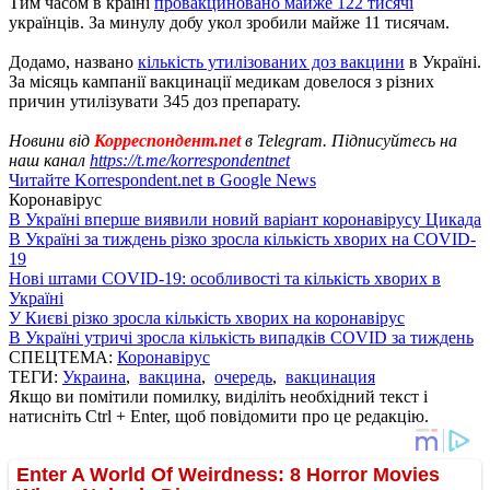
Тим часом в країні
провакциновано майже 122 тисячі
українців. За минулу добу укол зробили майже 11 тисячам.
Додамо, названо
кількість утилізованих доз вакцини
в Україні.
За місяць кампанії вакцинації медикам довелося з різних
причин утилізувати 345 доз препарату.
Новини від
Корреспондент.net
в Telegram. Підписуйтесь на
наш канал
https://t.me/korrespondentnet
Читайте Korrespondent.net в Google News
Коронавірус
В Україні вперше виявили новий варіант коронавірусу Цикада
В Україні за тиждень різко зросла кількість хворих на COVID-
19
Нові штами COVID-19: особливості та кількість хворих в
Україні
У Києві різко зросла кількість хворих на коронавірус
В Україні утричі зросла кількість випадків COVID за тиждень
СПЕЦТЕМА:
Коронавірус
ТЕГИ:
Украина
,
вакцина
,
очередь
,
вакцинация
Якщо ви помітили помилку, виділіть необхідний текст і
натисніть Ctrl + Enter, щоб повідомити про це редакцію.