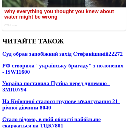
ЧИТАЙТЕ ТАКОЖ
Суд обрав запобіжний захід Стефанішиній
22272
РФ створила "українську бригаду" з полонених
- ISW
11600
Україна поставила Путіна перед дилемою -
ЗМІ
10794
На Київщині сталося групове зґвалтування 21-
річної дівчини
8040
Стало відомо, в якій області найбільше
скаржаться на ТЦК
7801