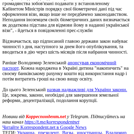
громадянства зобов'язані подавати у встановленому
Кабінетом Міністрів порядку свої біометричні дані під час
оформлення візи, якщо інше не передбачено законодавством.
Неподання іноземцем своїх біометричних даних визначається
як додаткова підстава для відмови йому в наданні української
візи", - йдеться в повідомленні прес-служби
Відзначається, що підписаний главою держави закон набуває
чинності з дня, наступного за днем ​​його опублікування, та
вводиться в дію через шість місяців після набрання чинності.
Раніше Володимир Зеленський
анонсував економічний
паспорт
. Кожна народжена в Україні дитина "накопичить" на
своєму банківському рахунку кошти від використання надр і
потім витратить гроші на свою вищу освіту.
До цього Зеленський
назвав надважливі для України закони.
Це, зокрема, закони, необхідні для завершення земельної
реформи, децентралізації, подолання корупції.
Новини від
Корреспондент.net
у Telegram. Підписуйтесь на
наш канал
https://t.me/korrespondentnet
Читайте Korrespondent.net в Google News
ТЕГИ:
Украина
,
президент
,
Визы
,
иностранцы
,
Владимир