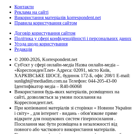
Контакти
Реклама на сайті
Використання матеріалів korrespondent.net
Правила користування сайтом
Договір користування сайтом
Політика у сфері конфіденційності і персональних даних
Угода щодо користування
Редакція
© 2000-2026, Korrespondent.net
Суб'єкт у сфері онлайн-медіа Назва онлайн-медіа –
«КореспонденТ.net» Адреса: 02091, місто Київ,
ХАРКІВСЬКЕ ШОСЕ, будинок 172-Б, офіс 208/1 E-mail:
sunlight@mediadim.com.ua
Телефон: 044-205-43-00
Ідентифікатор медіа – R40-06068
Використання будь-яких матеріалів, розміщених на
сайті, дозволяється за умови посилання на
Корреспондент.net.
При копіюванні матеріалів зі сторінки « Новини України
і світу» , для інтернет - видань - обов'язкове пряме
відкрите для пошукових систем гіперпосилання .
Посилання має бути розміщена в незалежності від
повного або часткового використання матеріалів.