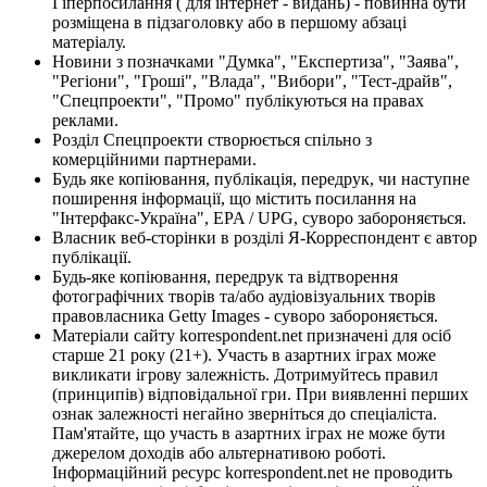
Гіперпосилання ( для інтернет - видань) - повинна бути
розміщена в підзаголовку або в першому абзаці
матеріалу.
Новини з позначками "Думка", "Експертиза", "Заява",
"Регіони", "Гроші", "Влада", "Вибори", "Тест-драйв",
"Спецпроекти", "Промо" публікуються на правах
реклами.
Розділ Спецпроекти створюється спільно з
комерційними партнерами.
Будь яке копіювання, публікація, передрук, чи наступне
поширення інформації, що містить посилання на
"Інтерфакс-Україна", EPA / UPG, суворо забороняється.
Власник веб-сторінки в розділі Я-Корреспондент є автор
публікації.
Будь-яке копіювання, передрук та відтворення
фотографічних творів та/або аудіовізуальних творів
правовласника Getty Images - суворо забороняється.
Матеріали сайту korrespondent.net призначені для осіб
старше 21 року (21+). Участь в азартних іграх може
викликати ігрову залежність. Дотримуйтесь правил
(принципів) відповідальної гри. При виявленні перших
ознак залежності негайно зверніться до спеціаліста.
Пам'ятайте, що участь в азартних іграх не може бути
джерелом доходів або альтернативою роботі.
Інформаційний ресурс korrespondent.net не проводить