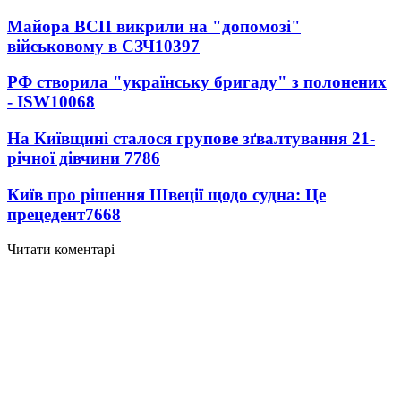
Майора ВСП викрили на "допомозі"
військовому в СЗЧ
10397
РФ створила "українську бригаду" з полонених
- ISW
10068
На Київщині сталося групове зґвалтування 21-
річної дівчини
7786
Київ про рішення Швеції щодо судна: Це
прецедент
7668
Читати коментарі