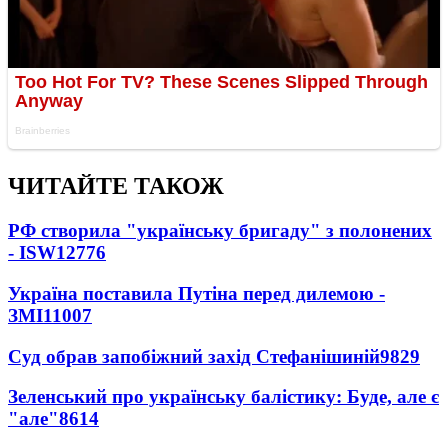
ЧИТАЙТЕ ТАКОЖ
РФ створила "українську бригаду" з полонених
- ISW
12776
Україна поставила Путіна перед дилемою -
ЗМІ
11007
Суд обрав запобіжний захід Стефанішиній
9829
Зеленський про українську балістику: Буде, але є
"але"
8614