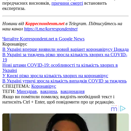
передчасних висновків,
причини смерті
встановить
експертиза.
Новини від
Корреспондент.net
в Telegram. Підписуйтесь на
наш канал
https://t.me/korrespondentnet
Читайте Korrespondent.net в Google News
Коронавірус
В Україні вперше виявили новий варіант коронавірусу Цикада
В Україні за тиждень різко зросла кількість хворих на COVID-
19
Нові штами COVID-19: особливості та кількість хворих в
Україні
У Києві різко зросла кількість хворих на коронавірус
В Україні утричі зросла кількість випадків COVID за тиждень
СПЕЦТЕМА:
Коронавірус
ТЕГИ:
Минздрав
,
вакцина
,
вакцинация
Якщо ви помітили помилку, виділіть необхідний текст і
натисніть Ctrl + Enter, щоб повідомити про це редакцію.