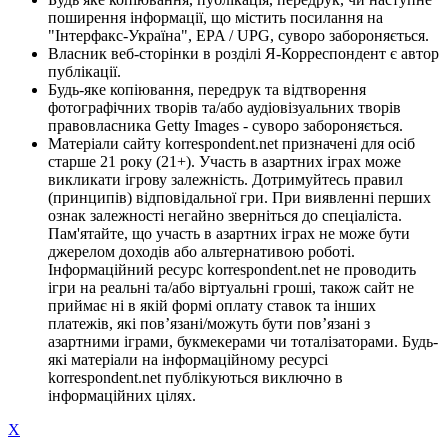
поширення інформації, що містить посилання на
"Інтерфакс-Україна", EPA / UPG, суворо забороняється.
Власник веб-сторінки в розділі Я-Корреспондент є автор
публікації.
Будь-яке копіювання, передрук та відтворення
фотографічних творів та/або аудіовізуальних творів
правовласника Getty Images - суворо забороняється.
Матеріали сайту korrespondent.net призначені для осіб
старше 21 року (21+). Участь в азартних іграх може
викликати ігрову залежність. Дотримуйтесь правил
(принципів) відповідальної гри. При виявленні перших
ознак залежності негайно зверніться до спеціаліста.
Пам'ятайте, що участь в азартних іграх не може бути
джерелом доходів або альтернативою роботі.
Інформаційний ресурс korrespondent.net не проводить
ігри на реальні та/або віртуальні гроші, також сайт не
приймає ні в якій формі оплату ставок та інших
платежів, які пов’язані/можуть бути пов’язані з
азартними іграми, букмекерами чи тоталізаторами. Будь-
які матеріали на інформаційному ресурсі
korrespondent.net публікуються виключно в
інформаційних цілях.
X