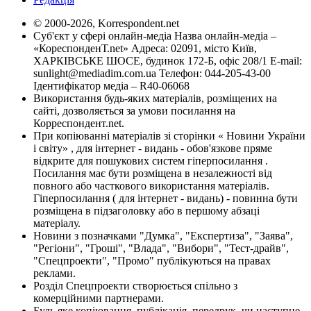
© 2000-2026, Korrespondent.net
Суб'єкт у сфері онлайн-медіа Назва онлайн-медіа –
«КореспонденТ.net» Адреса: 02091, місто Київ,
ХАРКІВСЬКЕ ШОСЕ, будинок 172-Б, офіс 208/1 E-mail:
sunlight@mediadim.com.ua
Телефон: 044-205-43-00
Ідентифікатор медіа – R40-06068
Використання будь-яких матеріалів, розміщених на
сайті, дозволяється за умови посилання на
Корреспондент.net.
При копіюванні матеріалів зі сторінки « Новини України
і світу» , для інтернет - видань - обов'язкове пряме
відкрите для пошукових систем гіперпосилання .
Посилання має бути розміщена в незалежності від
повного або часткового використання матеріалів.
Гіперпосилання ( для інтернет - видань) - повинна бути
розміщена в підзаголовку або в першому абзаці
матеріалу.
Новини з позначками "Думка", "Експертиза", "Заява",
"Регіони", "Гроші", "Влада", "Вибори", "Тест-драйв",
"Спецпроекти", "Промо" публікуються на правах
реклами.
Розділ Спецпроекти створюється спільно з
комерційними партнерами.
Будь яке копіювання, публікація, передрук, чи наступне