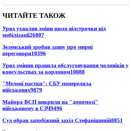
ЧИТАЙТЕ ТАКОЖ
Уряд ухвалив зміни щодо відстрочки від
мобілізації
26807
Зеленський зробив заяву про мирні
переговори
10396
Уряд змінив правила обслуговування чоловіків у
консульствах за кордоном
10088
"Медові пастки": СБУ попередила
військових
9879
Майора ВСП викрили на "допомозі"
військовому в СЗЧ
9496
Суд обрав запобіжний захід Стефанішиній
8851