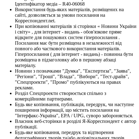
Ідентифікатор медіа – R40-06068
Використання будь-яких матеріалів, розміщених на
сайті, дозволяється за умови посилання на
Корреспондент.net.
При копіюванні матеріалів зі сторінки « Новини України
і світу» , для інтернет - видань - обов'язкове пряме
відкрите для пошукових систем гіперпосилання .
Посилання має бути розміщена в незалежності від
повного або часткового використання матеріалів.
Гіперпосилання ( для інтернет - видань) - повинна бути
розміщена в підзаголовку або в першому абзаці
матеріалу.
Новини з позначками "Думка", "Експертиза", "Заява",
"Регіони", "Гроші", "Влада", "Вибори", "Тест-драйв",
"Спецпроекти", "Промо" публікуються на правах
реклами.
Розділ Спецпроекти створюється спільно з
комерційними партнерами.
Будь яке копіювання, публікація, передрук, чи наступне
поширення інформації, що містить посилання на
"Інтерфакс-Україна", EPA / UPG, суворо забороняється.
Власник веб-сторінки в розділі Я-Корреспондент є автор
публікації.
Будь-яке копіювання, передрук та відтворення
фотографічних творів та/або аудіовізуальних творів