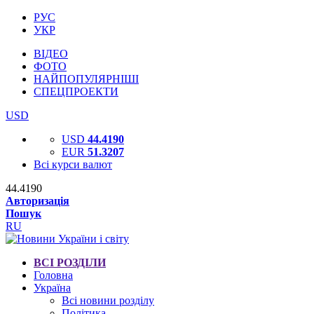
РУС
УКР
ВІДЕО
ФОТО
НАЙПОПУЛЯРНІШІ
СПЕЦПРОЕКТИ
USD
USD
44.4190
EUR
51.3207
Всі курси валют
44.4190
Авторизація
Пошук
RU
ВСІ РОЗДІЛИ
Головна
Україна
Всі новини розділу
Політика