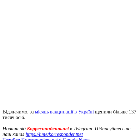
Відзначимо, за
місяць вакцинації в Україні
щепили більше 137
тисяч осіб.
Новини від
Корреспондент.net
в Telegram. Підписуйтесь на
наш канал
https://t.me/korrespondentnet
Читайте Korrespondent.net в Google News