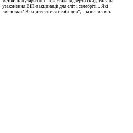
метою популяризації" теж стала відверто скидатися на
узаконення ВІП-вакцинації для еліт і селебріті... Які
висновки? Вакцинуватися необхідно", - зазначив він.