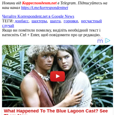
Новини від
Корреспондент.net
в Telegram. Підписуйтесь на
наш канал
https://t.me/korrespondentnet
Читайте Korrespondent.net в Google News
ТЕГИ:
донбасс
,
шахтеры
,
шахта
,
горняки
,
несчастный
случай
Якщо ви помітили помилку, виділіть необхідний текст і
натисніть Ctrl + Enter, щоб повідомити про це редакцію.