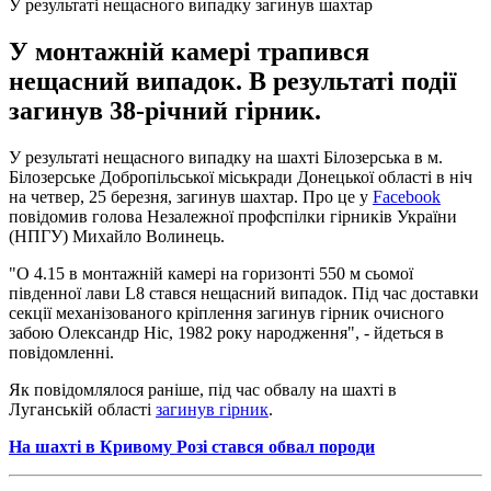
У результаті нещасного випадку загинув шахтар
У монтажній камері трапився
нещасний випадок. В результаті події
загинув 38-річний гірник.
У результаті нещасного випадку на шахті Білозерська в м.
Білозерське Добропільської міськради Донецької області в ніч
на четвер, 25 березня, загинув шахтар. Про це у
Facebook
повідомив голова Незалежної профспілки гірників України
(НПГУ) Михайло Волинець.
"О 4.15 в монтажній камері на горизонті 550 м сьомої
південної лави L8 стався нещасний випадок. Під час доставки
секції механізованого кріплення загинув гірник очисного
забою Олександр Ніс, 1982 року народження", - йдеться в
повідомленні.
Як повідомлялося раніше, під час обвалу на шахті в
Луганській області
загинув гірник
.
На шахті в Кривому Розі стався обвал породи