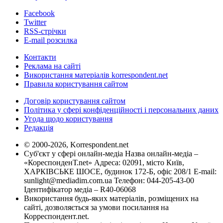
Facebook
Twitter
RSS-стрічки
E-mail розсилка
Контакти
Реклама на сайті
Використання матеріалів korrespondent.net
Правила користування сайтом
Договір користування сайтом
Політика у сфері конфіденційності і персональних даних
Угода щодо користування
Редакція
© 2000-2026, Korrespondent.net
Суб'єкт у сфері онлайн-медіа Назва онлайн-медіа –
«КореспонденТ.net» Адреса: 02091, місто Київ,
ХАРКІВСЬКЕ ШОСЕ, будинок 172-Б, офіс 208/1 E-mail:
sunlight@mediadim.com.ua
Телефон: 044-205-43-00
Ідентифікатор медіа – R40-06068
Використання будь-яких матеріалів, розміщених на
сайті, дозволяється за умови посилання на
Корреспондент.net.