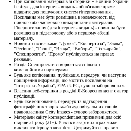
При копіюванні матеріалів зі сторінки « Новини України
і світу» , для інтернет - видань - обов'язкове пряме
відкрите для пошукових систем гіперпосилання .
Посилання має бути розміщена в незалежності від
повного або часткового використання матеріалів.
Гіперпосилання ( для інтернет - видань) - повинна бути
розміщена в підзаголовку або в першому абзаці
матеріалу.
Новини з позначками "Думка", "Експертиза", "Заява",
"Регіони", "Гроші", "Влада", "Вибори", "Тест-драйв",
"Спецпроекти", "Промо" публікуються на правах
реклами.
Розділ Спецпроекти створюється спільно з
комерційними партнерами.
Будь яке копіювання, публікація, передрук, чи наступне
поширення інформації, що містить посилання на
"Інтерфакс-Україна", EPA / UPG, суворо забороняється.
Власник веб-сторінки в розділі Я-Корреспондент є автор
публікації.
Будь-яке копіювання, передрук та відтворення
фотографічних творів та/або аудіовізуальних творів
правовласника Getty Images - суворо забороняється.
Матеріали сайту korrespondent.net призначені для осіб
старше 21 року (21+). Участь в азартних іграх може
викликати ігрову залежність. Дотримуйтесь правил