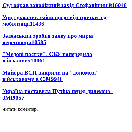
Суд обрав запобіжний захід Стефанішиній
16048
Уряд ухвалив зміни щодо відстрочки від
мобілізації
11436
Зеленський зробив заяву про мирні
переговори
10585
"Медові пастки": СБУ попередила
військових
10061
Майора ВСП викрили на "допомозі"
військовому в СЗЧ
9946
Україна поставила Путіна перед дилемою -
ЗМІ
9057
Читати коментарі