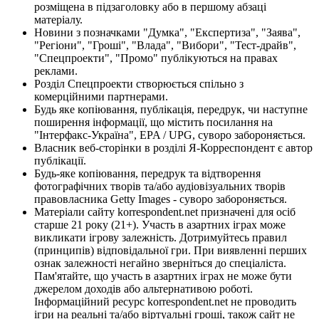
розміщена в підзаголовку або в першому абзаці
матеріалу.
Новини з позначками "Думка", "Експертиза", "Заява",
"Регіони", "Гроші", "Влада", "Вибори", "Тест-драйв",
"Спецпроекти", "Промо" публікуються на правах
реклами.
Розділ Спецпроекти створюється спільно з
комерційними партнерами.
Будь яке копіювання, публікація, передрук, чи наступне
поширення інформації, що містить посилання на
"Інтерфакс-Україна", EPA / UPG, суворо забороняється.
Власник веб-сторінки в розділі Я-Корреспондент є автор
публікації.
Будь-яке копіювання, передрук та відтворення
фотографічних творів та/або аудіовізуальних творів
правовласника Getty Images - суворо забороняється.
Матеріали сайту korrespondent.net призначені для осіб
старше 21 року (21+). Участь в азартних іграх може
викликати ігрову залежність. Дотримуйтесь правил
(принципів) відповідальної гри. При виявленні перших
ознак залежності негайно зверніться до спеціаліста.
Пам'ятайте, що участь в азартних іграх не може бути
джерелом доходів або альтернативою роботі.
Інформаційний ресурс korrespondent.net не проводить
ігри на реальні та/або віртуальні гроші, також сайт не