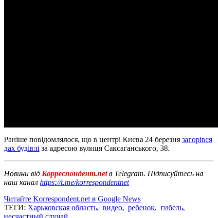
Раніше повідомлялося, що в центрі Києва 24 березня
загорівся
дах будівлі
за адресою вулиця Саксаганського, 38.
Новини від
Корреспондент.net
в Telegram. Підписуйтесь на
наш канал
https://t.me/korrespondentnet
Читайте Korrespondent.net в Google News
ТЕГИ:
Харьковская область
,
видео
,
ребенок
,
гибель
,
несчастный случай