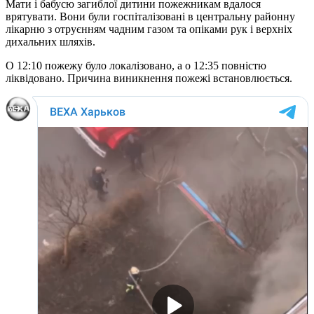
Мати і бабусю загиблої дитини пожежникам вдалося
врятувати. Вони були госпіталізовані в центральну районну
лікарню з отруєнням чадним газом та опіками рук і верхніх
дихальних шляхів.
О 12:10 пожежу було локалізовано, а о 12:35 повністю
ліквідовано. Причина виникнення пожежі встановлюється.