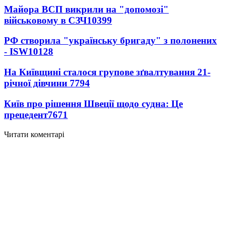
Майора ВСП викрили на "допомозі"
військовому в СЗЧ
10399
РФ створила "українську бригаду" з полонених
- ISW
10128
На Київщині сталося групове зґвалтування 21-
річної дівчини
7794
Київ про рішення Швеції щодо судна: Це
прецедент
7671
Читати коментарі