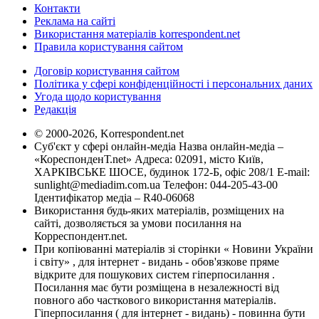
Контакти
Реклама на сайті
Використання матеріалів korrespondent.net
Правила користування сайтом
Договір користування сайтом
Політика у сфері конфіденційності і персональних даних
Угода щодо користування
Редакція
© 2000-2026, Korrespondent.net
Суб'єкт у сфері онлайн-медіа Назва онлайн-медіа –
«КореспонденТ.net» Адреса: 02091, місто Київ,
ХАРКІВСЬКЕ ШОСЕ, будинок 172-Б, офіс 208/1 E-mail:
sunlight@mediadim.com.ua
Телефон: 044-205-43-00
Ідентифікатор медіа – R40-06068
Використання будь-яких матеріалів, розміщених на
сайті, дозволяється за умови посилання на
Корреспондент.net.
При копіюванні матеріалів зі сторінки « Новини України
і світу» , для інтернет - видань - обов'язкове пряме
відкрите для пошукових систем гіперпосилання .
Посилання має бути розміщена в незалежності від
повного або часткового використання матеріалів.
Гіперпосилання ( для інтернет - видань) - повинна бути