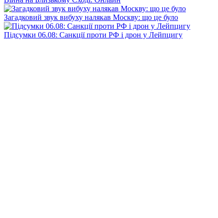
Загадковий звук вибуху налякав Москву: що це було
Підсумки 06.08: Санкції проти РФ і дрон у Лейпцигу