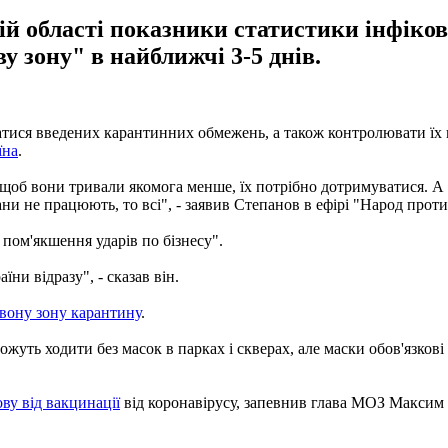
ій області показники статистики інфік
у зону" в найближчі 3-5 днів.
ися введених карантинних обмежень, а також контролювати їх в
їна
.
об вони тривали якомога менше, їх потрібно дотримуватися. А д
и не працюють, то всі", - заявив Степанов в ефірі "Народ проти"
пом'якшення ударів по бізнесу".
ни відразу", - сказав він.
рвону зону карантину
.
ожуть ходити без масок в парках і скверах, але маски обов'язков
ву від вакцинації
від коронавірусу, запевнив глава МОЗ Максим