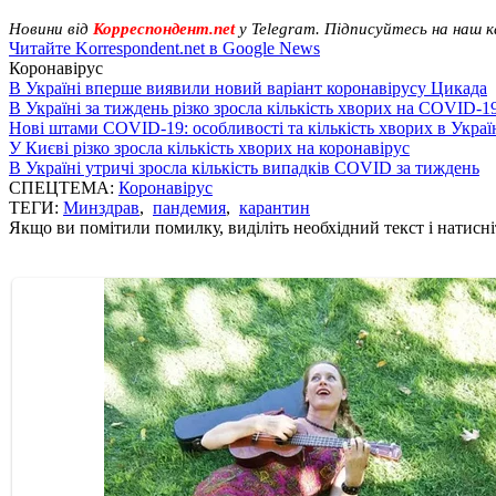
Новини від
Корреспондент.net
у Telegram. Підписуйтесь на наш 
Читайте Korrespondent.net в Google News
Коронавірус
В Україні вперше виявили новий варіант коронавірусу Цикада
В Україні за тиждень різко зросла кількість хворих на COVID-1
Нові штами COVID-19: особливості та кількість хворих в Украї
У Києві різко зросла кількість хворих на коронавірус
В Україні утричі зросла кількість випадків COVID за тиждень
СПЕЦТЕМА:
Коронавірус
ТЕГИ:
Минздрав
,
пандемия
,
карантин
Якщо ви помітили помилку, виділіть необхідний текст і натисніт