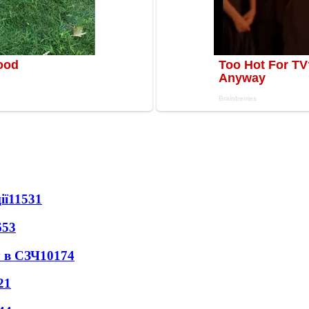
ії
11531
653
 в СЗЧ
10174
21