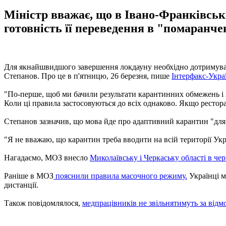
Міністр вважає, що в Івано-Франківськ
готовність її переведення в "помаранчев
Для якнайшвидшого завершення локдауну необхідно дотримуват
Степанов. Про це в п'ятницю, 26 березня, пише
Інтерфакс-Укра
"По-перше, щоб ми бачили результати карантинних обмежень і щ
Коли ці правила застосовуються до всіх однаково. Якщо ресторан
Степанов зазначив, що мова йде про адаптивний карантин "для 
"Я не вважаю, що карантин треба вводити на всій території Украї
Нагадаємо, МОЗ внесло
Миколаївську і Черкаську області в че
Раніше в МОЗ
пояснили правила масочного режиму.
Українці м
дистанції.
Також повідомлялося,
медпрацівників не звільнятимуть за відмо