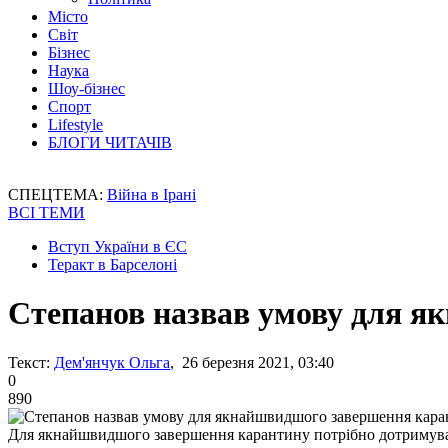
Місто
Світ
Бізнес
Наука
Шоу-бізнес
Спорт
Lifestyle
БЛОГИ ЧИТАЧІВ
СПЕЦТЕМА:
Війна в Ірані
ВСІ ТЕМИ
Вступ України в ЄС
Теракт в Барселоні
Степанов назвав умову для 
Текст:
Дем'янчук Ольга
, 26 березня 2021, 03:40
0
890
Для якнайшвидшого завершення карантину потрібно дотримува