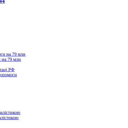
44
 на 79 млн
таці РФ
 допомоги
балістикою