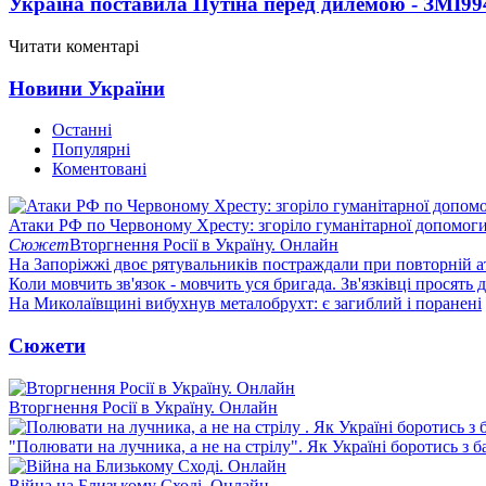
Україна поставила Путіна перед дилемою - ЗМІ
99
Читати коментарі
Новини України
Останні
Популярні
Коментовані
Атаки РФ по Червоному Хресту: згоріло гуманітарної допомоги
Сюжет
Вторгнення Росії в Україну. Онлайн
На Запоріжжі двоє рятувальників постраждали при повторній а
Коли мовчить зв'язок - мовчить уся бригада. Зв'язківці просять
На Миколаївщині вибухнув металобрухт: є загиблий і поранені
Сюжети
Вторгнення Росії в Україну. Онлайн
"Полювати на лучника, а не на стрілу". Як Україні боротись з 
Війна на Близькому Сході. Онлайн