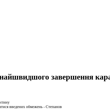
якнайшвидшого завершення кар
тися введених обмежень - Степанов