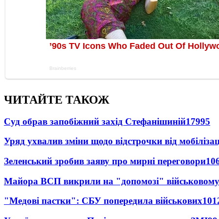
ЧИТАЙТЕ ТАКОЖ
Суд обрав запобіжний захід Стефанішиній
17995
Уряд ухвалив зміни щодо відстрочки від мобілізац
Зеленський зробив заяву про мирні переговори
10
Майора ВСП викрили на "допомозі" військовому
"Медові пастки": СБУ попередила військових
101