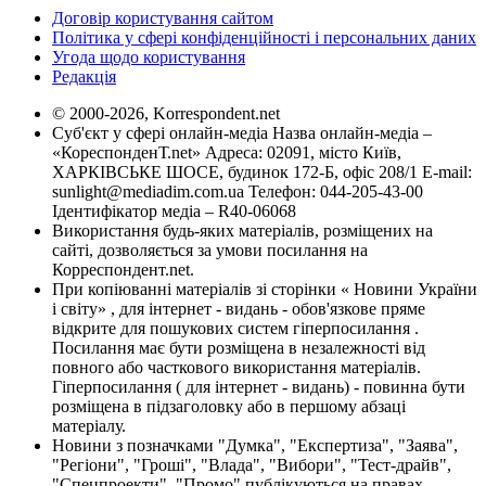
Договір користування сайтом
Політика у сфері конфіденційності і персональних даних
Угода щодо користування
Редакція
© 2000-2026, Korrespondent.net
Суб'єкт у сфері онлайн-медіа Назва онлайн-медіа –
«КореспонденТ.net» Адреса: 02091, місто Київ,
ХАРКІВСЬКЕ ШОСЕ, будинок 172-Б, офіс 208/1 E-mail:
sunlight@mediadim.com.ua
Телефон: 044-205-43-00
Ідентифікатор медіа – R40-06068
Використання будь-яких матеріалів, розміщених на
сайті, дозволяється за умови посилання на
Корреспондент.net.
При копіюванні матеріалів зі сторінки « Новини України
і світу» , для інтернет - видань - обов'язкове пряме
відкрите для пошукових систем гіперпосилання .
Посилання має бути розміщена в незалежності від
повного або часткового використання матеріалів.
Гіперпосилання ( для інтернет - видань) - повинна бути
розміщена в підзаголовку або в першому абзаці
матеріалу.
Новини з позначками "Думка", "Експертиза", "Заява",
"Регіони", "Гроші", "Влада", "Вибори", "Тест-драйв",
"Спецпроекти", "Промо" публікуються на правах