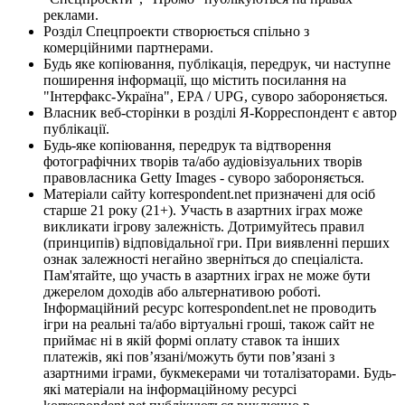
реклами.
Розділ Спецпроекти створюється спільно з
комерційними партнерами.
Будь яке копіювання, публікація, передрук, чи наступне
поширення інформації, що містить посилання на
"Інтерфакс-Україна", EPA / UPG, суворо забороняється.
Власник веб-сторінки в розділі Я-Корреспондент є автор
публікації.
Будь-яке копіювання, передрук та відтворення
фотографічних творів та/або аудіовізуальних творів
правовласника Getty Images - суворо забороняється.
Матеріали сайту korrespondent.net призначені для осіб
старше 21 року (21+). Участь в азартних іграх може
викликати ігрову залежність. Дотримуйтесь правил
(принципів) відповідальної гри. При виявленні перших
ознак залежності негайно зверніться до спеціаліста.
Пам'ятайте, що участь в азартних іграх не може бути
джерелом доходів або альтернативою роботі.
Інформаційний ресурс korrespondent.net не проводить
ігри на реальні та/або віртуальні гроші, також сайт не
приймає ні в якій формі оплату ставок та інших
платежів, які пов’язані/можуть бути пов’язані з
азартними іграми, букмекерами чи тоталізаторами. Будь-
які матеріали на інформаційному ресурсі