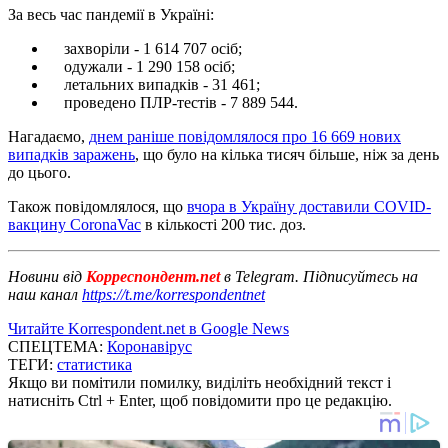
За весь час пандемії в Україні:
захворіли - 1 614 707 осіб;
одужали - 1 290 158 осіб;
летальних випадків - 31 461;
проведено ПЛР-тестів - 7 889 544.
Нагадаємо,
днем ​​раніше повідомлялося про 16 669 нових
випадків заражень
, що було на кілька тисяч більше, ніж за день
до цього.
Також повідомлялося, що
вчора в Україну доставили COVID-
вакцину CoronaVac
в кількості 200 тис. доз.
Новини від
Корреспондент.net
в Telegram. Підписуйтесь на
наш канал
https://t.me/korrespondentnet
Читайте Korrespondent.net в Google News
СПЕЦТЕМА:
Коронавірус
ТЕГИ:
статистика
Якщо ви помітили помилку, виділіть необхідний текст і
натисніть Ctrl + Enter, щоб повідомити про це редакцію.