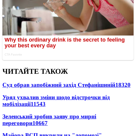
ЧИТАЙТЕ ТАКОЖ
Суд обрав запобіжний захід Стефанішиній
18320
Уряд ухвалив зміни щодо відстрочки від
мобілізації
11543
Зеленський зробив заяву про мирні
переговори
10667
Майора ВСП викрили на "допомозі"