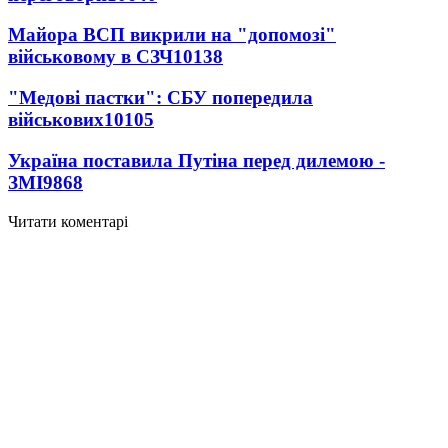
Майора ВСП викрили на "допомозі"
військовому в СЗЧ
10138
"Медові пастки": СБУ попередила
військових
10105
Україна поставила Путіна перед дилемою -
ЗМІ
9868
Читати коментарі