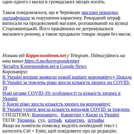
один одного і маски в громадських місцях носять.
Також повідомлялося, що в Чернівцях
магазин рекордно
оштрафували
за порушення карантину. Рекордний штраф
виписали на продовольчий магазин, розташований на вулиці
Сторожинецькій. Його працівники не дотримувалися
маскового режиму, а також продавали товари людям без масок.
Новини від
Корреспондент.net
у Telegram. Підписуйтесь на
наш канал
https://t.me/korrespondentnet
Читайте Korrespondent.net в Google News
Коронавірус
В Україні вперше виявили новий варіант коронавірусу Цикада
В Україні за тиждень різко зросла кількість хворих на COVID-
19
Нові штами COVID-19: особливості та кількість хворих в
Україні
У Києві різко зросла кількість хворих на коронавірус
В Україні утричі зросла кількість випадків COVID за тиждень
СПЕЦТЕМА:
Коронавірус
,
Карантин у Києві та Україні
ТЕГИ:
Украина
,
суд
,
штраф
,
карантин
,
штрафы
Якщо ви помітили помилку, виділіть необхідний текст і
натисніть Ctrl + Enter, щоб повідомити про це редакцію.