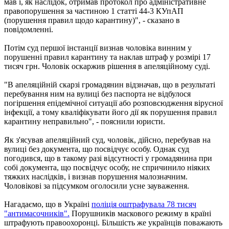
мав і, як наслідок, отримав протокол про адміністративне
правопорушення за частиною 1 статті 44-3 КУпАП
(порушення правил щодо карантину)", - сказано в
повідомленні.
Потім суд першої інстанції визнав чоловіка винним у
порушенні правил карантину та наклав штраф у розмірі 17
тисяч грн. Чоловік оскаржив рішення в апеляційному суді.
"В апеляційній скарзі громадянин відзначав, що в результаті
перебування ним на вулиці без паспорта не відбулося
погіршення епідемічної ситуації або розповсюдження вірусної
інфекції, а тому кваліфікувати його дії як порушення правил
карантину неправильно", - пояснили юристи.
Як з'ясував апеляційний суд, чоловік, дійсно, перебував на
вулиці без документа, що посвідчує особу. Однак суд
погодився, що в такому разі відсутності у громадянина при
собі документа, що посвідчує особу, не спричинило ніяких
тяжких наслідків, і визнав порушення малозначним.
Чоловікові за підсумком оголосили усне зауваження.
Нагадаємо, що в Україні
поліція оштрафувала 78 тисяч
"антимасочників".
Порушників маскового режиму в країні
штрафують правоохоронці. Більшість же українців поважають