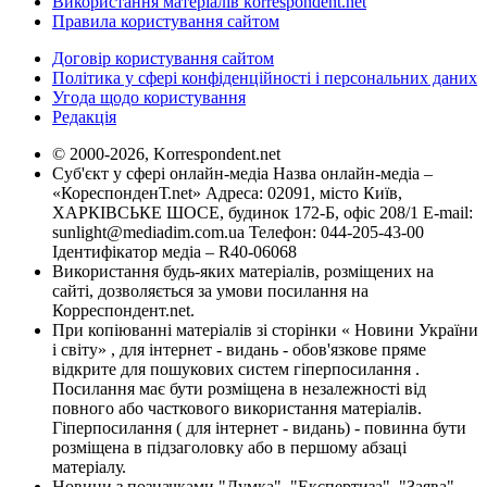
Використання матеріалів korrespondent.net
Правила користування сайтом
Договір користування сайтом
Політика у сфері конфіденційності і персональних даних
Угода щодо користування
Редакція
© 2000-2026, Korrespondent.net
Суб'єкт у сфері онлайн-медіа Назва онлайн-медіа –
«КореспонденТ.net» Адреса: 02091, місто Київ,
ХАРКІВСЬКЕ ШОСЕ, будинок 172-Б, офіс 208/1 E-mail:
sunlight@mediadim.com.ua
Телефон: 044-205-43-00
Ідентифікатор медіа – R40-06068
Використання будь-яких матеріалів, розміщених на
сайті, дозволяється за умови посилання на
Корреспондент.net.
При копіюванні матеріалів зі сторінки « Новини України
і світу» , для інтернет - видань - обов'язкове пряме
відкрите для пошукових систем гіперпосилання .
Посилання має бути розміщена в незалежності від
повного або часткового використання матеріалів.
Гіперпосилання ( для інтернет - видань) - повинна бути
розміщена в підзаголовку або в першому абзаці
матеріалу.
Новини з позначками "Думка", "Експертиза", "Заява",