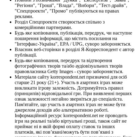
"Регіони", "Гроші", "Влада", "Вибори", "Тест-драйв",
"Спецпроекти", "Промо" публікуються на правах
реклами.
Розділ Спецпроекти створюється спільно з
комерційними партнерами.
Будь яке копіювання, публікація, передрук, чи наступне
поширення інформації, що містить посилання на
"Інтерфакс-Україна", EPA / UPG, суворо забороняється.
Власник веб-сторінки в розділі Я-Корреспондент є автор
публікації.
Будь-яке копіювання, передрук та відтворення
фотографічних творів та/або аудіовізуальних творів
правовласника Getty Images - суворо забороняється.
Матеріали сайту korrespondent.net призначені для осіб
старше 21 року (21+). Участь в азартних іграх може
викликати ігрову залежність. Дотримуйтесь правил
(принципів) відповідальної гри. При виявленні перших
ознак залежності негайно зверніться до спеціаліста.
Пам'ятайте, що участь в азартних іграх не може бути
джерелом доходів або альтернативою роботі.
Інформаційний ресурс korrespondent.net не проводить
ігри на реальні та/або віртуальні гроші, також сайт не
приймає ні в якій формі оплату ставок та інших
платежів, які пов’язані/можуть бути пов’язані з