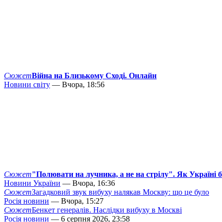
Сюжет
Війна на Близькому Сході. Онлайн
Новини світу
— Вчора, 18:56
Сюжет
"Полювати на лучника, а не на стрілу". Як Україні 
Новини України
— Вчора, 16:36
Сюжет
Загадковий звук вибуху налякав Москву: що це було
Росія новини
— Вчора, 15:27
Сюжет
Бенкет генералів. Наслідки вибуху в Москві
Росія новини
— 6 серпня 2026, 23:58