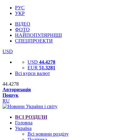
РУС
УКР
ВІДЕО
ФОТО
НАЙПОПУЛЯРНІШІ
СПЕЦПРОЕКТИ
USD
USD
44.4278
EUR
51.3281
Всі курси валют
44.4278
Авторизація
Пошук
RU
ВСІ РОЗДІЛИ
Головна
Україна
Всі новини розділу
Політика