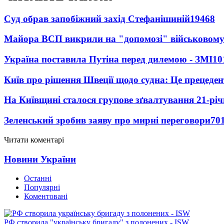
Суд обрав запобіжний захід Стефанішиній
19468
Майора ВСП викрили на "допомозі" військовому
Україна поставила Путіна перед дилемою - ЗМІ
10
Київ про рішення Швеції щодо судна: Це прецеден
На Київщині сталося групове зґвалтування 21-річ
Зеленський зробив заяву про мирні переговори
70
Читати коментарі
Новини України
Останні
Популярні
Коментовані
РФ створила "українську бригаду" з полонених - ISW