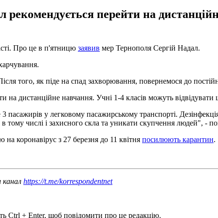
кіл рекомендується перейти на дистанцій
сті. Про це в п'ятницю
заявив
мер Тернополя Сергій Надал.
 харчування.
сля того, як піде на спад захворювання, повернемося до постійн
йти на дистанційне навчання. Учні 1-4 класів можуть відвідувати
ьше 3 пасажирів у легковому пасажирському транспорті. Дезінфекц
- в тому числі і захисного скла та уникати скупчення людей", - п
ю на коронавірус з 27 березня до 11 квітня
посилюють карантин
.
ш канал
https://t.me/korrespondentnet
ь Ctrl + Enter, щоб повідомити про це редакцію.