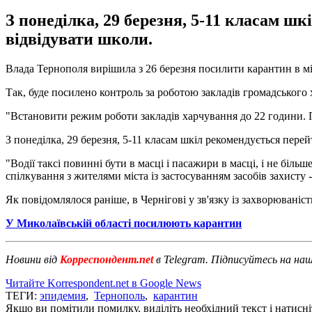
З понеділка, 29 березня, 5-11 класам ш
відвідувати школи.
Влада Тернополя вирішила з 26 березня посилити карантин в мі
Так, буде посилено контроль за роботою закладів громадського
"Встановити режим роботи закладів харчування до 22 години. Пі
З понеділка, 29 березня, 5-11 класам шкіл рекомендується пере
"Водії таксі повинні бути в масці і пасажири в масці, і не біл
спілкування з жителями міста із застосуванням засобів захисту 
Як повідомлялося раніше, в Чернігові у зв'язку із захворюваніст
У Миколаївській області посилюють карантин
Новини від
Корреспондент.net
в Telegram. Підписуйтесь на на
Читайте Korrespondent.net в Google News
ТЕГИ:
эпидемия
,
Тернополь
,
карантин
Якщо ви помітили помилку, виділіть необхідний текст і натисніт