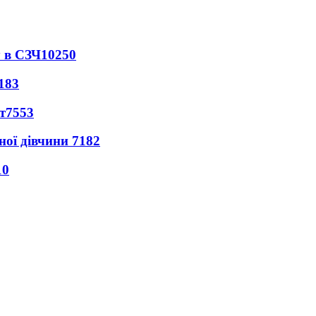
 в СЗЧ
10250
183
т
7553
ної дівчини
7182
10