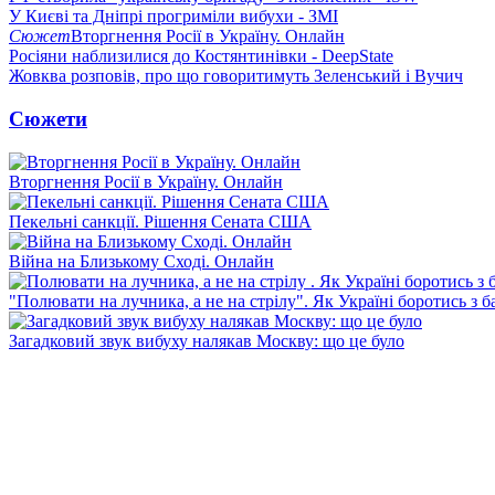
У Києві та Дніпрі прогриміли вибухи - ЗМІ
Сюжет
Вторгнення Росії в Україну. Онлайн
Росіяни наблизилися до Костянтинівки - DeepState
Жовква розповів, про що говоритимуть Зеленський і Вучич
Сюжети
Вторгнення Росії в Україну. Онлайн
Пекельні санкції. Рішення Сената США
Війна на Близькому Сході. Онлайн
"Полювати на лучника, а не на стрілу". Як Україні боротись з 
Загадковий звук вибуху налякав Москву: що це було