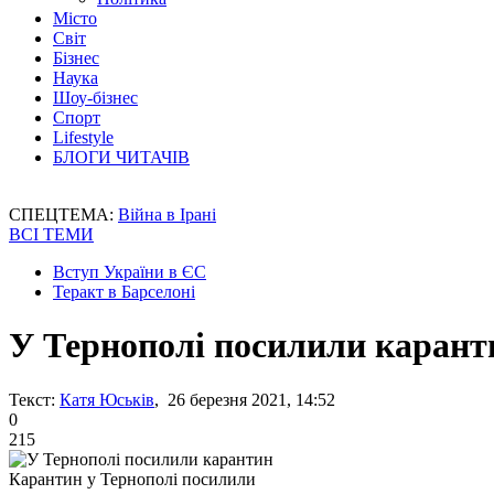
Місто
Світ
Бізнес
Наука
Шоу-бізнес
Спорт
Lifestyle
БЛОГИ ЧИТАЧІВ
СПЕЦТЕМА:
Війна в Ірані
ВСІ ТЕМИ
Вступ України в ЄС
Теракт в Барселоні
У Тернополі посилили карант
Текст:
Катя Юськів
, 26 березня 2021, 14:52
0
215
Карантин у Тернополі посилили