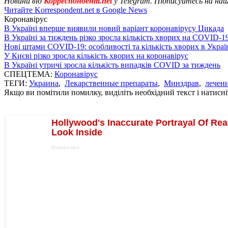
Новини від
Корреспондент.net
у Telegram. Підписуйтесь на на
Читайте Korrespondent.net в Google News
Коронавірус
В Україні вперше виявили новий варіант коронавірусу Цикада
В Україні за тиждень різко зросла кількість хворих на COVID-1
Нові штами COVID-19: особливості та кількість хворих в Украї
У Києві різко зросла кількість хворих на коронавірус
В Україні утричі зросла кількість випадків COVID за тиждень
СПЕЦТЕМА:
Коронавірус
ТЕГИ:
Украина
,
Лекарственные препараты
,
Минздрав
,
лечен
Якщо ви помітили помилку, виділіть необхідний текст і натисніт