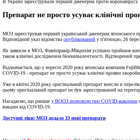
В Україні зареєстрували перший дженерик проти коронавірусу
Препарат не просто усуває клінічні про
МОЗ зареєстрував перший український дженерик японського пр
Відповідний указ відомства
опублікований
у п'ятницю, 26 бере
Як заявили в МОЗ, Фавіпіравір-Мікрохім успішно пройшов контр
також клінічні дослідження біоеквівалентності. Відтворений п
Відзначається, що у вересні 2020 року японська компанія Fujif
COVID-19 - препарат не просто усуває клінічні прояви хвороби,
Уже в квітні 2020 року оригінальний препарат внесли в перелі
цьому оригінальний препарат не був зареєстрований на територ
Нагадаємо, що раніше
у ВООЗ розповіли про COVID-вакцини
н
вакцин від COVID-19.
Доступні ліки: МОЗ додало 33 нові препарати