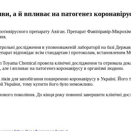
яви, а й впливає на патогенез коронавір
отивірусного препарату Авіган. Препарат Фавіпіравір-Мікрохім
зня.
ольні дослідження в уповноваженій лабораторії на базі Державн
репарат відповідає всім стандартам і протоколам, встановленим 
ilm Toyama Chemical провела клінічні дослідження та отримала д
 але і впливає на патогенез коронавірусу в організмі людини.
к ліків для запобігання поширенню коронавірусу в Україні. Йог
ії України, тому купити його було неможливо.
ового покоління. До кінця року повинні завершити клінічні дос