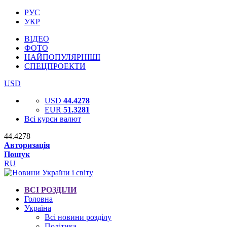
РУС
УКР
ВІДЕО
ФОТО
НАЙПОПУЛЯРНІШІ
СПЕЦПРОЕКТИ
USD
USD
44.4278
EUR
51.3281
Всі курси валют
44.4278
Авторизація
Пошук
RU
ВСІ РОЗДІЛИ
Головна
Україна
Всі новини розділу
Політика