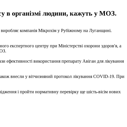
усу в організмі людини, кажуть у МОЗ.
 виробляє компанія Мікрохім у Рубіжному на Луганщині.
ого експертного центру при Міністерстві охорони здоров'я, а
МОЗ.
окази ефективності використання препарату Авіган для лікування
о також внесли у вітчизняний протокол лікування COVID-19. При
лідження і пройти нормативну перевірку ще шість-вісім нових