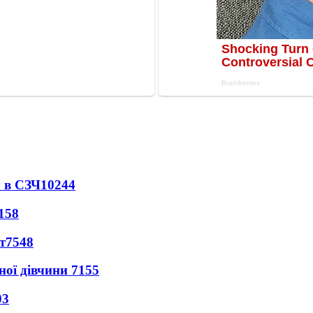
 в СЗЧ
10244
158
т
7548
ної дівчини
7155
03