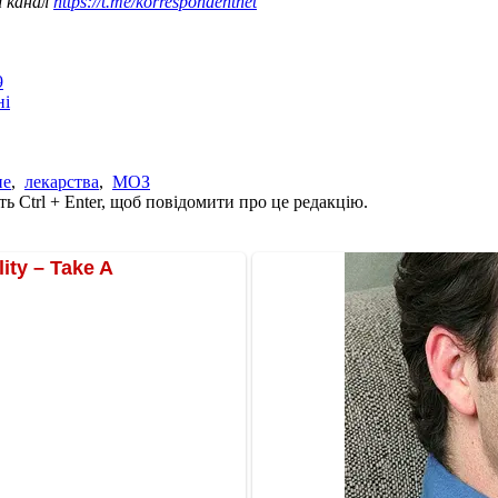
ш канал
https://t.me/korrespondentnet
9
ні
ие
,
лекарства
,
МОЗ
ь Ctrl + Enter, щоб повідомити про це редакцію.