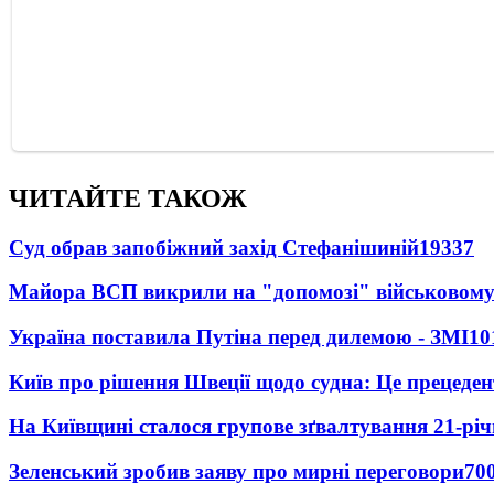
ЧИТАЙТЕ ТАКОЖ
Суд обрав запобіжний захід Стефанішиній
19337
Майора ВСП викрили на "допомозі" військовому
Україна поставила Путіна перед дилемою - ЗМІ
10
Київ про рішення Швеції щодо судна: Це прецеден
На Київщині сталося групове зґвалтування 21-річ
Зеленський зробив заяву про мирні переговори
70