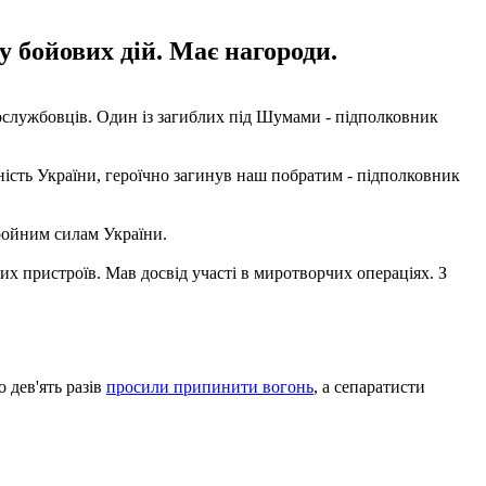
у бойових дій. Має нагороди.
вослужбовців. Один із загиблих під Шумами - підполковник
сність України, героїчно загинув наш побратим - підполковник
бройним силам України.
 пристроїв. Мав досвід участі в миротворчих операціях. З
 дев'ять разів
просили припинити вогонь
, а сепаратисти