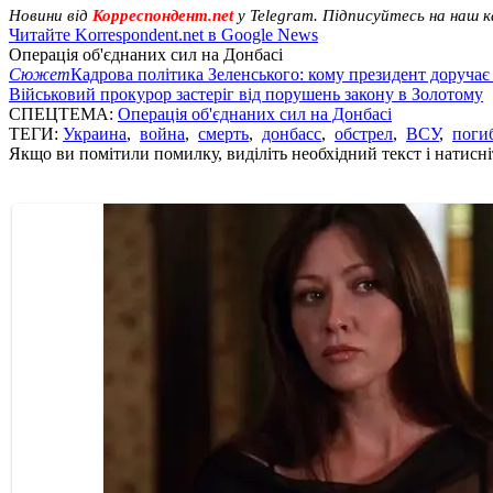
Новини від
Корреспондент.net
у Telegram. Підписуйтесь на наш 
Читайте Korrespondent.net в Google News
Операція об'єднаних сил на Донбасі
Сюжет
Кадрова політика Зеленського: кому президент доручає
Військовий прокурор застеріг від порушень закону в Золотому
СПЕЦТЕМА:
Операція об'єднаних сил на Донбасі
ТЕГИ:
Украина
,
война
,
смерть
,
донбасс
,
обстрел
,
ВСУ
,
поги
Якщо ви помітили помилку, виділіть необхідний текст і натисніт