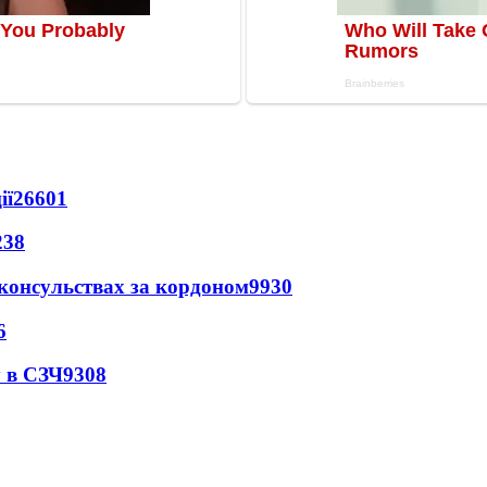
ії
26601
238
 консульствах за кордоном
9930
6
 в СЗЧ
9308