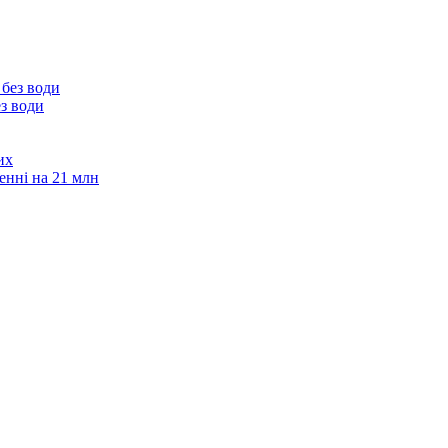
з води
их
енні на 21 млн