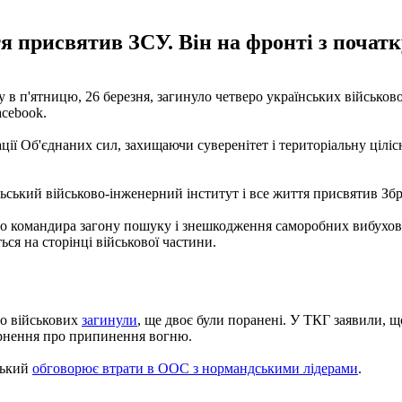
я присвятив ЗСУ. Він на фронті з початк
 в п'ятницю, 26 березня, загинуло четверо українських військо
acebook.
ції Об'єднаних сил, захищаючи суверенітет і територіальну цілі
льський військово-інженерний інститут і все життя присвятив З
 командира загону пошуку і знешкодження саморобних вибухових
ся на сторінці військової частини.
ро військових
загинули
, ще двоє були поранені. У ТКГ заявили, що
ернення про припинення вогню.
ський
обговорює втрати в ООС з нормандськими лідерами
.