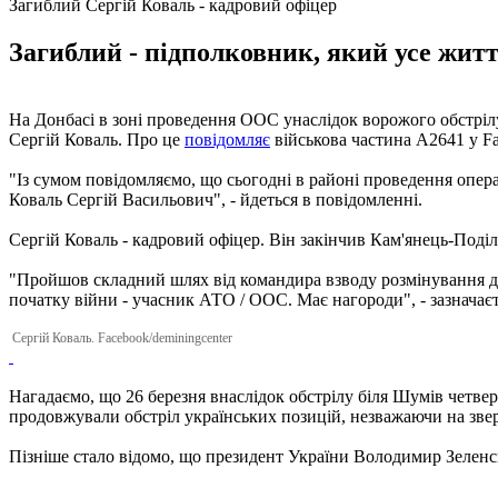
Загиблий Сергій Коваль - кадровий офіцер
Загиблий - підполковник, який усе житт
На Донбасі в зоні проведення ООС унаслідок ворожого обстрілу
Сергій Коваль. Про це
повідомляє
військова частина А2641 у F
"Із сумом повідомляємо, що сьогодні в районі проведення опера
Коваль Сергій Васильович", - йдеться в повідомленні.
Сергій Коваль - кадровий офіцер. Він закінчив Кам'янець-Поді
"Пройшов складний шлях від командира взводу розмінування до
початку війни - учасник АТО / ООС. Має нагороди", - зазначаєть
Сергій Коваль. Facebook/deminingcenter
Нагадаємо, що 26 березня внаслідок обстрілу біля Шумів четве
продовжували обстріл українських позицій, незважаючи на зв
Пізніше стало відомо, що президент України Володимир Зелен