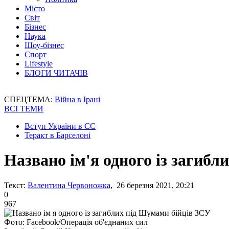
Місто
Світ
Бізнес
Наука
Шоу-бізнес
Спорт
Lifestyle
БЛОГИ ЧИТАЧІВ
СПЕЦТЕМА:
Війна в Ірані
ВСІ ТЕМИ
Вступ України в ЄС
Теракт в Барселоні
Названо ім'я одного із загиб
Текст:
Валентина Червоножка
, 26 березня 2021, 20:21
0
967
Фото: Facebook/Операція об'єднаних сил