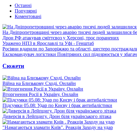
Останні
Популярні
Коментовані
На Дніпропетровщині через аварію тисячі людей залишилися бе
Дрон РФ атакував сміттєвоз у Херсоні, троє поранених
Уражено НПЗ в Ярославлі та Уфі - Генштаб
Росіяни вдарили по Запоріжжю та області, шестеро постраждал
Екскомандувач логістики Повітряних сил підозрюється у збагач
Сюжети
Війна на Близькому Сході. Онлайн
Вторгнення Росії в Україну. Онлайн
Підсумки 05.08: Удар по Києву і брак антибалістики
Диверсія в Лейпцигу. Дрон біля українського літака
"Намагаються зламати Київ". Реакція Заходу на удар