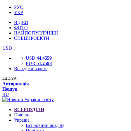
РУС
УКР
ВІДЕО
ФОТО
НАЙПОПУЛЯРНІШІ
СПЕЦПРОЕКТИ
USD
USD
44.4559
EUR
51.2598
Всі курси валют
44.4559
Авторизація
Пошук
RU
ВСІ РОЗДІЛИ
Головна
Україна
Всі новини розділу
Політика