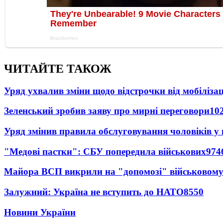
ЧИТАЙТЕ ТАКОЖ
Уряд ухвалив зміни щодо відстрочки від мобілізац
Зеленський зробив заяву про мирні переговори
10
Уряд змінив правила обслуговування чоловіків у
"Медові пастки": СБУ попередила військових
974
Майора ВСП викрили на "допомозі" військовому
Залужний: Україна не вступить до НАТО
8550
Новини України