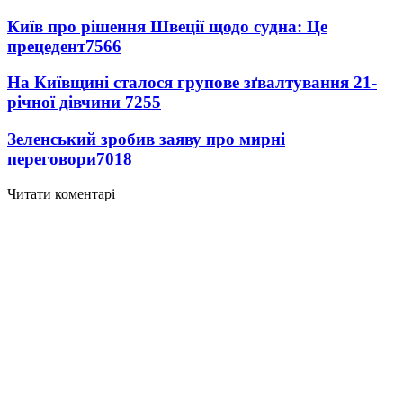
Київ про рішення Швеції щодо судна: Це
прецедент
7566
На Київщині сталося групове зґвалтування 21-
річної дівчини
7255
Зеленський зробив заяву про мирні
переговори
7018
Читати коментарі