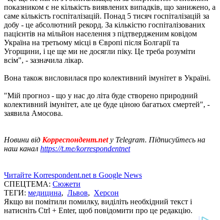
показником є ​​не кількість виявлених випадків, що занижено, а
саме кількість госпіталізацій. Понад 5 тисяч госпіталізацій за
добу - це абсолютний рекорд. За кількістю госпіталізованих
пацієнтів на мільйон населення з підтвердженим ковідом
Україна на третьому місці в Європі після Болгарії та
Угорщини, і це ще ми не досягли піку. Це треба розуміти
всім", - зазначила лікар.
Вона також висловилася про колективний імунітет в Україні.
"Мій прогноз - що у нас до літа буде створено природний
колективний імунітет, але це буде ціною багатьох смертей", -
заявила Амосова.
Новини від
Корреспондент.net
у Telegram. Підписуйтесь на
наш канал
https://t.me/korrespondentnet
Читайте Korrespondent.net в Google News
СПЕЦТЕМА:
Сюжети
ТЕГИ:
медицина
,
Львов
,
Херсон
Якщо ви помітили помилку, виділіть необхідний текст і
натисніть Ctrl + Enter, щоб повідомити про це редакцію.