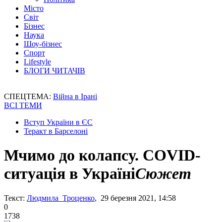
Місто
Світ
Бізнес
Наука
Шоу-бізнес
Спорт
Lifestyle
БЛОГИ ЧИТАЧІВ
СПЕЦТЕМА:
Війна в Ірані
ВСІ ТЕМИ
Вступ України в ЄС
Теракт в Барселоні
Мчимо до колапсу. COVID-
ситуація в Україні
Сюжет
Текст:
Людмила Троценко
, 29 березня 2021, 14:58
0
1738