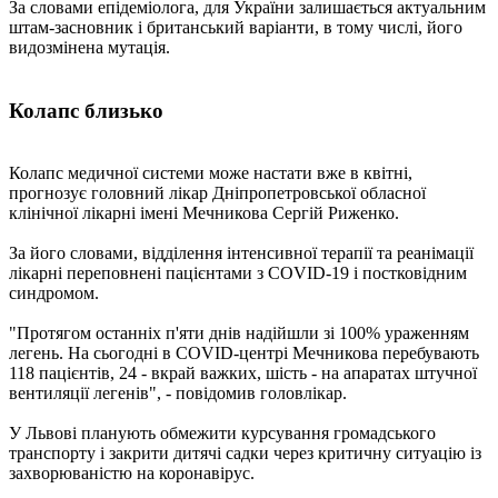
За словами епідеміолога, для України залишається актуальним
штам-засновник і британський варіанти, в тому числі, його
видозмінена мутація.
Колапс близько
Колапс медичної системи може настати вже в квітні,
прогнозує головний лікар Дніпропетровської обласної
клінічної лікарні імені Мечникова Сергій Риженко.
За його словами, відділення інтенсивної терапії та реанімації
лікарні переповнені пацієнтами з COVID-19 і постковідним
синдромом.
"Протягом останніх п'яти днів надійшли зі 100% ураженням
легень. На сьогодні в COVID-центрі Мечникова перебувають
118 пацієнтів, 24 - вкрай важких, шість - на апаратах штучної
вентиляції легенів", - повідомив головлікар.
У Львові планують обмежити курсування громадського
транспорту і закрити дитячі садки через критичну ситуацію із
захворюваністю на коронавірус.