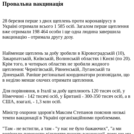
Провальна вакцинація
28 березня перше з двох щеплень проти коронавірусу в
Україні отримали всього 1 585 осіб. Загалом перше щеплення
вже отримали 198 464 особи і ще одна людина завершила
вакцинацію - отримала другу дозу.
Найменше щеплень за добу зробили в Кіровоградській (10),
Закарпатській, Київській, Волинській областях і Києві (по 20).
Крім того, в чотирьох областях не зробили жодного
щеплення: Чернігівській, Рівненській, Луганській та
Донецькій. Раніше регіональні координатори розповідали, що
в неділю менше охочих отримати щеплення.
Для порівняння, в Італії за добу щеплюють 120 тисяч осіб, у
Німеччині - 142 тисячі осіб, у Британії - 300-350 тисяч осіб, а в
США, взагалі, - 1,3 млн осіб.
Міністр охорони здоров'я Максим Степанов пояснив низькі
темпи вакцинації в Україні організаційними проблемами.
"Там - не встигли, а там - "у нас не було бажаючих", "а ми
вирішили перенести відкриття пункту вакцинації, тому що ми