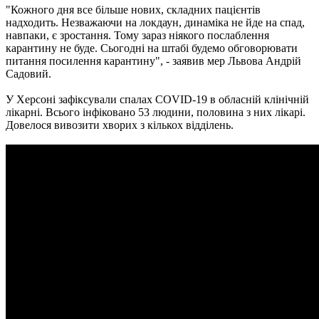
"Кожного дня все більше нових, складних пацієнтів
надходить. Незважаючи на локдаун, динаміка не йде на спад,
навпаки, є зростання. Тому зараз ніякого послаблення
карантину не буде. Сьогодні на штабі будемо обговорювати
питання посилення карантину", - заявив мер Львова Андрій
Садовий.
У Херсоні зафіксували спалах COVID-19 в обласній клінічній
лікарні. Всього інфіковано 53 людини, половина з них лікарі.
Довелося вивозити хворих з кількох відділень.