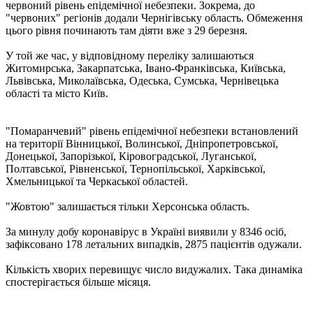
червоний рівень епідемічної небезпеки. Зокрема, до
"червоних" регіонів додали Чернігівську область. Обмеження
цього рівня починають там діяти вже з 29 березня.
У той же час, у відповідному переліку залишаються
Житомирська, Закарпатська, Івано-Франківська, Київська,
Львівська, Миколаївська, Одеська, Сумська, Чернівецька
області та місто Київ.
"Помаранчевий" рівень епідемічної небезпеки встановлений
на території Вінницької, Волинської, Дніпропетровської,
Донецької, Запорізької, Кіровоградської, Луганської,
Полтавської, Рівненської, Тернопільської, Харківської,
Хмельницької та Черкаської областей.
"Жовтою" залишається тільки Херсонська область.
За минулу добу коронавірус в Україні виявили у 8346 осіб,
зафіксовано 178 летальних випадків, 2875 пацієнтів одужали.
Кількість хворих перевищує число видужалих. Така динаміка
спостерігається більше місяця.