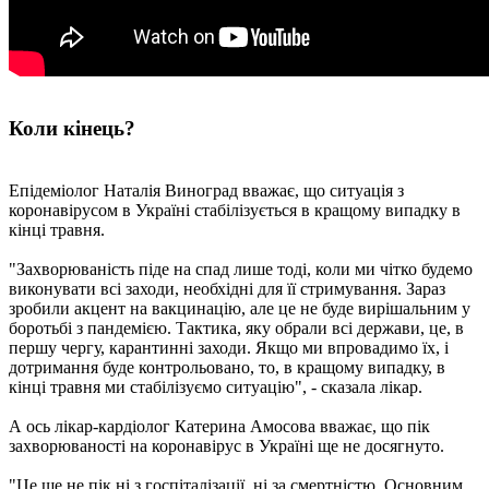
Коли кінець?
Епідеміолог Наталія Виноград вважає, що ситуація з
коронавірусом в Україні стабілізується в кращому випадку в
кінці травня.
"Захворюваність піде на спад лише тоді, коли ми чітко будемо
виконувати всі заходи, необхідні для її стримування. Зараз
зробили акцент на вакцинацію, але це не буде вирішальним у
боротьбі з пандемією. Тактика, яку обрали всі держави, це, в
першу чергу, карантинні заходи. Якщо ми впровадимо їх, і
дотримання буде контрольовано, то, в кращому випадку, в
кінці травня ми стабілізуємо ситуацію", - сказала лікар.
А ось лікар-кардіолог Катерина Амосова вважає, що пік
захворюваності на коронавірус в Україні ще не досягнуто.
"Це ще не пік ні з госпіталізації, ні за смертністю. Основним