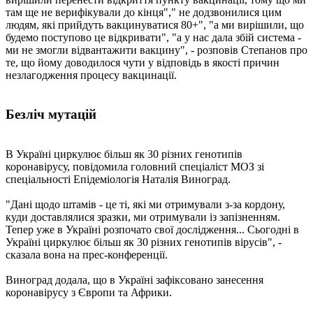
там ще не верифікували до кінця"," не додзвонилися цим
людям, які прийдуть вакцинуватися 80+", "а ми вирішили, що
будемо поступово це відкривати", "а у нас дала збій система -
ми не змогли відвантажити вакцину", - розповів Степанов про
те, що йому доводилося чути у відповідь в якості причин
незлагодження процесу вакцинації.
Безліч мутацій
В Україні циркулює більш як 30 різних генотипів
коронавірусу, повідомила головний спеціаліст МОЗ зі
спеціальності Епідеміологія Наталія Виноград.
"Дані щодо штамів - це ті, які ми отримували з-за кордону,
куди доставлялися зразки, ми отримували із запізненням.
Тепер уже в Україні розпочато свої дослідження... Сьогодні в
Україні циркулює більш як 30 різних генотипів вірусів", -
сказала вона на прес-конференції.
Виноград додала, що в Україні зафіксовано занесення
коронавірусу з Європи та Африки.