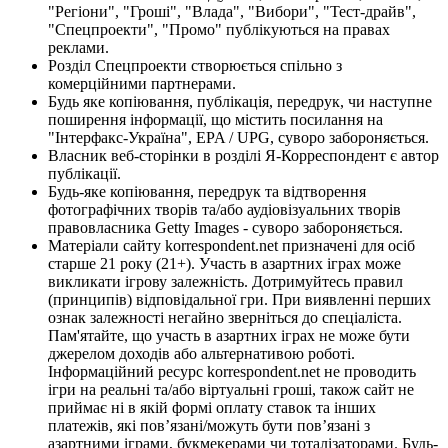
"Регіони", "Гроші", "Влада", "Вибори", "Тест-драйв",
"Спецпроекти", "Промо" публікуються на правах
реклами.
Розділ Спецпроекти створюється спільно з
комерційними партнерами.
Будь яке копіювання, публікація, передрук, чи наступне
поширення інформації, що містить посилання на
"Інтерфакс-Україна", EPA / UPG, суворо забороняється.
Власник веб-сторінки в розділі Я-Корреспондент є автор
публікації.
Будь-яке копіювання, передрук та відтворення
фотографічних творів та/або аудіовізуальних творів
правовласника Getty Images - суворо забороняється.
Матеріали сайту korrespondent.net призначені для осіб
старше 21 року (21+). Участь в азартних іграх може
викликати ігрову залежність. Дотримуйтесь правил
(принципів) відповідальної гри. При виявленні перших
ознак залежності негайно зверніться до спеціаліста.
Пам'ятайте, що участь в азартних іграх не може бути
джерелом доходів або альтернативою роботі.
Інформаційний ресурс korrespondent.net не проводить
ігри на реальні та/або віртуальні гроші, також сайт не
приймає ні в якій формі оплату ставок та інших
платежів, які пов’язані/можуть бути пов’язані з
азартними іграми, букмекерами чи тоталізаторами. Будь-