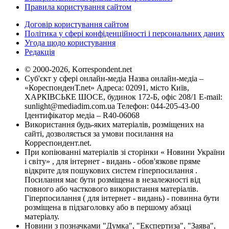
Правила користування сайтом
Договір користування сайтом
Політика у сфері конфіденційності і персональних даних
Угода щодо користування
Редакція
© 2000-2026, Korrespondent.net
Суб'єкт у сфері онлайн-медіа Назва онлайн-медіа –
«КореспонденТ.net» Адреса: 02091, місто Київ,
ХАРКІВСЬКЕ ШОСЕ, будинок 172-Б, офіс 208/1 E-mail:
sunlight@mediadim.com.ua
Телефон: 044-205-43-00
Ідентифікатор медіа – R40-06068
Використання будь-яких матеріалів, розміщених на
сайті, дозволяється за умови посилання на
Корреспондент.net.
При копіюванні матеріалів зі сторінки « Новини України
і світу» , для інтернет - видань - обов'язкове пряме
відкрите для пошукових систем гіперпосилання .
Посилання має бути розміщена в незалежності від
повного або часткового використання матеріалів.
Гіперпосилання ( для інтернет - видань) - повинна бути
розміщена в підзаголовку або в першому абзаці
матеріалу.
Новини з позначками "Думка", "Експертиза", "Заява",