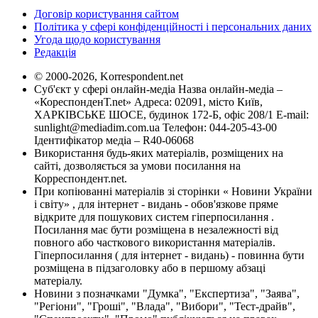
Договір користування сайтом
Політика у сфері конфіденційності і персональних даних
Угода щодо користування
Редакція
© 2000-2026, Korrespondent.net
Суб'єкт у сфері онлайн-медіа Назва онлайн-медіа –
«КореспонденТ.net» Адреса: 02091, місто Київ,
ХАРКІВСЬКЕ ШОСЕ, будинок 172-Б, офіс 208/1 E-mail:
sunlight@mediadim.com.ua
Телефон: 044-205-43-00
Ідентифікатор медіа – R40-06068
Використання будь-яких матеріалів, розміщених на
сайті, дозволяється за умови посилання на
Корреспондент.net.
При копіюванні матеріалів зі сторінки « Новини України
і світу» , для інтернет - видань - обов'язкове пряме
відкрите для пошукових систем гіперпосилання .
Посилання має бути розміщена в незалежності від
повного або часткового використання матеріалів.
Гіперпосилання ( для інтернет - видань) - повинна бути
розміщена в підзаголовку або в першому абзаці
матеріалу.
Новини з позначками "Думка", "Експертиза", "Заява",
"Регіони", "Гроші", "Влада", "Вибори", "Тест-драйв",