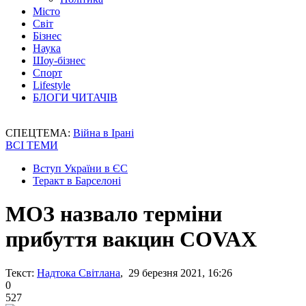
Місто
Світ
Бізнес
Наука
Шоу-бізнес
Спорт
Lifestyle
БЛОГИ ЧИТАЧІВ
СПЕЦТЕМА:
Війна в Ірані
ВСІ ТЕМИ
Вступ України в ЄС
Теракт в Барселоні
МОЗ назвало терміни
прибуття вакцин COVAX
Текст:
Надтока Світлана
, 29 березня 2021, 16:26
0
527