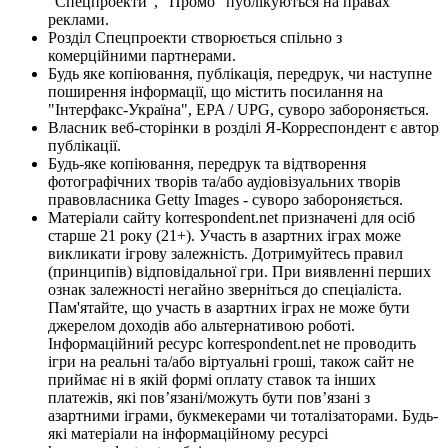
"Спецпроекти", "Промо" публікуються на правах
реклами.
Розділ Спецпроекти створюється спільно з
комерційними партнерами.
Будь яке копіювання, публікація, передрук, чи наступне
поширення інформації, що містить посилання на
"Інтерфакс-Україна", EPA / UPG, суворо забороняється.
Власник веб-сторінки в розділі Я-Корреспондент є автор
публікації.
Будь-яке копіювання, передрук та відтворення
фотографічних творів та/або аудіовізуальних творів
правовласника Getty Images - суворо забороняється.
Матеріали сайту korrespondent.net призначені для осіб
старше 21 року (21+). Участь в азартних іграх може
викликати ігрову залежність. Дотримуйтесь правил
(принципів) відповідальної гри. При виявленні перших
ознак залежності негайно зверніться до спеціаліста.
Пам'ятайте, що участь в азартних іграх не може бути
джерелом доходів або альтернативою роботі.
Інформаційний ресурс korrespondent.net не проводить
ігри на реальні та/або віртуальні гроші, також сайт не
приймає ні в якій формі оплату ставок та інших
платежів, які пов’язані/можуть бути пов’язані з
азартними іграми, букмекерами чи тоталізаторами. Будь-
які матеріали на інформаційному ресурсі