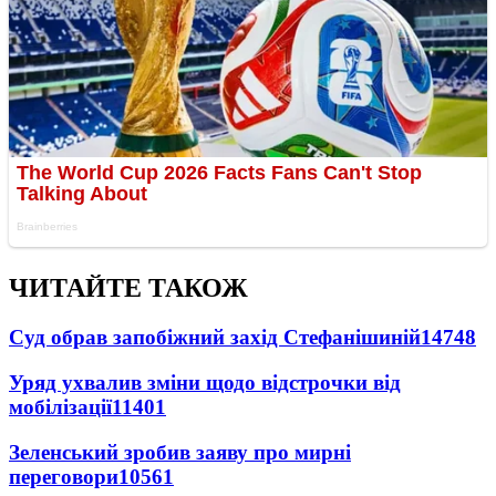
ЧИТАЙТЕ ТАКОЖ
Суд обрав запобіжний захід Стефанішиній
14748
Уряд ухвалив зміни щодо відстрочки від
мобілізації
11401
Зеленський зробив заяву про мирні
переговори
10561