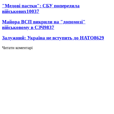
"Медові пастки": СБУ попередила
військових
10037
Майора ВСП викрили на "допомозі"
військовому в СЗЧ
9837
Залужний: Україна не вступить до НАТО
8629
Читати коментарі