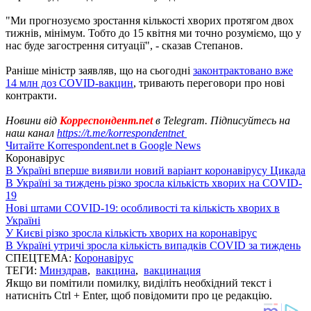
"Ми прогнозуємо зростання кількості хворих протягом двох
тижнів, мінімум. Тобто до 15 квітня ми точно розуміємо, що у
нас буде загострення ситуації", - сказав Степанов.
Раніше міністр заявляв, що на сьогодні
законтрактовано вже
14 млн доз COVID-вакцин
, тривають переговори про нові
контракти.
Новини від
Корреспондент.net
в Telegram. Підписуйтесь на
наш канал
https://t.me/korrespondentnet
Читайте Korrespondent.net в Google News
Коронавірус
В Україні вперше виявили новий варіант коронавірусу Цикада
В Україні за тиждень різко зросла кількість хворих на COVID-
19
Нові штами COVID-19: особливості та кількість хворих в
Україні
У Києві різко зросла кількість хворих на коронавірус
В Україні утричі зросла кількість випадків COVID за тиждень
СПЕЦТЕМА:
Коронавірус
ТЕГИ:
Минздрав
,
вакцина
,
вакцинация
Якщо ви помітили помилку, виділіть необхідний текст і
натисніть Ctrl + Enter, щоб повідомити про це редакцію.