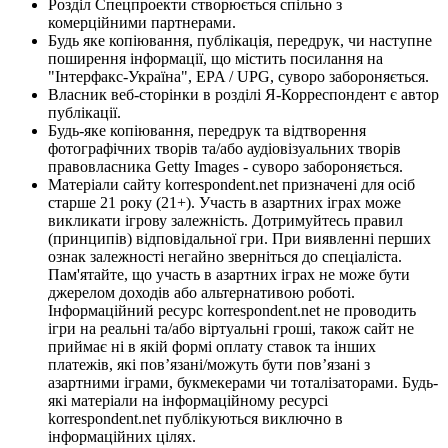
Розділ Спецпроекти створюється спільно з
комерційними партнерами.
Будь яке копіювання, публікація, передрук, чи наступне
поширення інформації, що містить посилання на
"Інтерфакс-Україна", EPA / UPG, суворо забороняється.
Власник веб-сторінки в розділі Я-Корреспондент є автор
публікації.
Будь-яке копіювання, передрук та відтворення
фотографічних творів та/або аудіовізуальних творів
правовласника Getty Images - суворо забороняється.
Матеріали сайту korrespondent.net призначені для осіб
старше 21 року (21+). Участь в азартних іграх може
викликати ігрову залежність. Дотримуйтесь правил
(принципів) відповідальної гри. При виявленні перших
ознак залежності негайно зверніться до спеціаліста.
Пам'ятайте, що участь в азартних іграх не може бути
джерелом доходів або альтернативою роботі.
Інформаційний ресурс korrespondent.net не проводить
ігри на реальні та/або віртуальні гроші, також сайт не
приймає ні в якій формі оплату ставок та інших
платежів, які пов’язані/можуть бути пов’язані з
азартними іграми, букмекерами чи тоталізаторами. Будь-
які матеріали на інформаційному ресурсі
korrespondent.net публікуються виключно в
інформаційних цілях.