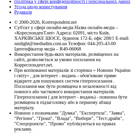
Політика у сфері конфіденційності і персональних даних
Угода щодо користування
Редакція
© 2000-2026, Korrespondent.net
Суб'єкт у сфері онлайн-медіа Назва онлайн-медіа –
«КореспонденТ.net» Адреса: 02091, місто Київ,
ХАРКІВСЬКЕ ШОСЕ, будинок 172-Б, офіс 208/1 E-mail:
sunlight@mediadim.com.ua
Телефон: 044-205-43-00
Ідентифікатор медіа – R40-06068
Використання будь-яких матеріалів, розміщених на
сайті, дозволяється за умови посилання на
Корреспондент.net.
При копіюванні матеріалів зі сторінки « Новини України
і світу» , для інтернет - видань - обов'язкове пряме
відкрите для пошукових систем гіперпосилання .
Посилання має бути розміщена в незалежності від
повного або часткового використання матеріалів.
Гіперпосилання ( для інтернет - видань) - повинна бути
розміщена в підзаголовку або в першому абзаці
матеріалу.
Новини з позначками "Думка", "Експертиза", "Заява",
"Регіони", "Гроші", "Влада", "Вибори", "Тест-драйв",
"Спецпроекти", "Промо" публікуються на правах
реклами.