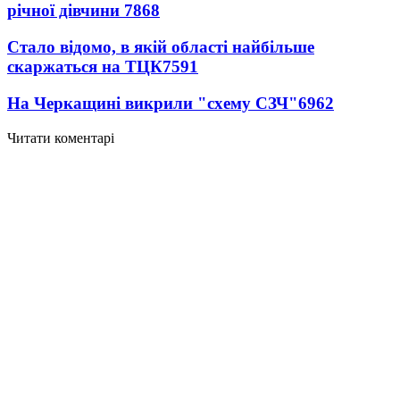
річної дівчини
7868
Стало відомо, в якій області найбільше
скаржаться на ТЦК
7591
На Черкащині викрили "схему СЗЧ"
6962
Читати коментарі