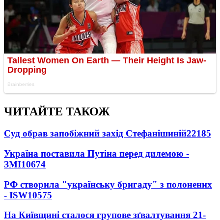
ЧИТАЙТЕ ТАКОЖ
Суд обрав запобіжний захід Стефанішиній
22185
Україна поставила Путіна перед дилемою -
ЗМІ
10674
РФ створила "українську бригаду" з полонених
- ISW
10575
На Київщині сталося групове зґвалтування 21-