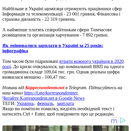
Найбільше в Україні щомісяця отримують працівники сфер
Інформація та телекомунікації - 23 001 гривня, Фінансова і
страхова діяльність - 22 319 гривень.
А найменше платять співробітникам сфери Тимчасове
розміщення та організація харчування - 7 892 гривні.
Як змінювалися зарплати в Україні за 25 років:
інфографіка
Тим часом були підраховані
втрати кожного українця в 2020
році
. До кризи очікувалося, що номінальний ВВП на одного
громадянина складе 109,04 тис. грн. Однак реальна цифра
виявилася меншою - 100,47 тис.
Новини від
Корреспондент.net
в Telegram. Підписуйтесь на
наш канал
https://t.me/korrespondentnet
Читайте Korrespondent.net в Google News
ТЕГИ:
Украина
,
февраль
,
зарплата
Якщо ви помітили помилку, виділіть необхідний текст і
натисніть Ctrl + Enter, щоб повідомити про це редакцію.