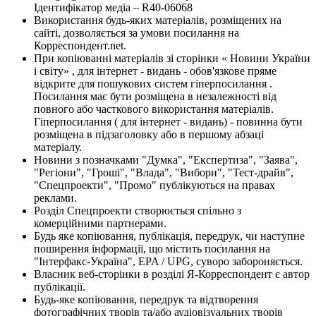
Ідентифікатор медіа – R40-06068
Використання будь-яких матеріалів, розміщених на
сайті, дозволяється за умови посилання на
Корреспондент.net.
При копіюванні матеріалів зі сторінки « Новини України
і світу» , для інтернет - видань - обов'язкове пряме
відкрите для пошукових систем гіперпосилання .
Посилання має бути розміщена в незалежності від
повного або часткового використання матеріалів.
Гіперпосилання ( для інтернет - видань) - повинна бути
розміщена в підзаголовку або в першому абзаці
матеріалу.
Новини з позначками "Думка", "Експертиза", "Заява",
"Регіони", "Гроші", "Влада", "Вибори", "Тест-драйв",
"Спецпроекти", "Промо" публікуються на правах
реклами.
Розділ Спецпроекти створюється спільно з
комерційними партнерами.
Будь яке копіювання, публікація, передрук, чи наступне
поширення інформації, що містить посилання на
"Інтерфакс-Україна", EPA / UPG, суворо забороняється.
Власник веб-сторінки в розділі Я-Корреспондент є автор
публікації.
Будь-яке копіювання, передрук та відтворення
фотографічних творів та/або аудіовізуальних творів