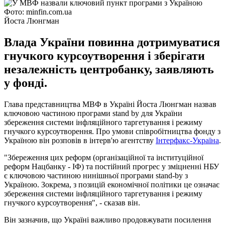
Фото: minfin.com.ua
Йоста Люнгман
Влада України повинна дотримуватися
гнучкого курсоутворення і зберігати
незалежність центробанку, заявляють
у фонді.
Глава представництва МВФ в Україні Йоста Люнгман назвав
ключовою частиною програми stand by для України
збереження системи інфляційного таргетування і режиму
гнучкого курсоутворення. Про умови співробітництва фонду з
Україною він розповів в інтерв'ю агентству
Інтерфакс-Україна
.
"Збереження цих реформ (організаційної та інституційної
реформ Нацбанку - ІФ) та постійний прогрес у зміцненні НБУ
є ключовою частиною нинішньої програми stand-by з
Україною. Зокрема, з позицій економічної політики це означає
збереження системи інфляційного таргетування і режиму
гнучкого курсоутворення", - сказав він.
Він зазначив, що Україні важливо продовжувати посилення