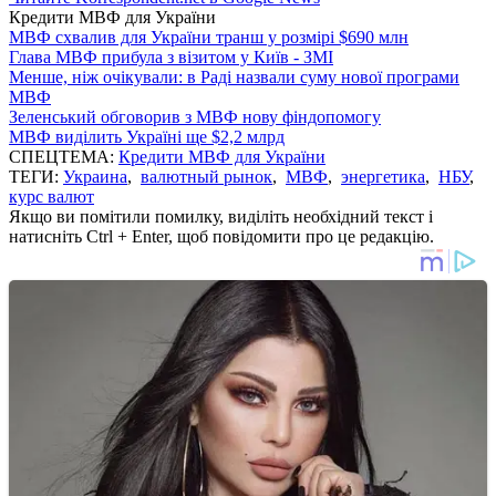
Кредити МВФ для України
МВФ схвалив для України транш у розмірі $690 млн
Глава МВФ прибула з візитом у Київ - ЗМІ
Менше, ніж очікували: в Раді назвали суму нової програми
МВФ
Зеленський обговорив з МВФ нову фіндопомогу
МВФ виділить Україні ще $2,2 млрд
СПЕЦТЕМА:
Кредити МВФ для України
ТЕГИ:
Украина
,
валютный рынок
,
МВФ
,
энергетика
,
НБУ
,
курс валют
Якщо ви помітили помилку, виділіть необхідний текст і
натисніть Ctrl + Enter, щоб повідомити про це редакцію.