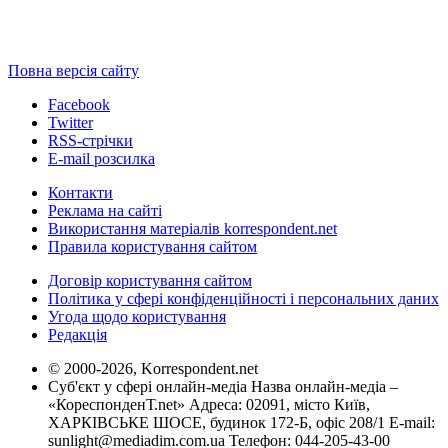
Повна версія сайту
Facebook
Twitter
RSS-стрічки
E-mail розсилка
Контакти
Реклама на сайті
Використання матеріалів korrespondent.net
Правила користування сайтом
Договір користування сайтом
Політика у сфері конфіденційності і персональних даних
Угода щодо користування
Редакція
© 2000-2026, Korrespondent.net
Суб'єкт у сфері онлайн-медіа Назва онлайн-медіа –
«КореспонденТ.net» Адреса: 02091, місто Київ,
ХАРКІВСЬКЕ ШОСЕ, будинок 172-Б, офіс 208/1 E-mail:
sunlight@mediadim.com.ua
Телефон: 044-205-43-00