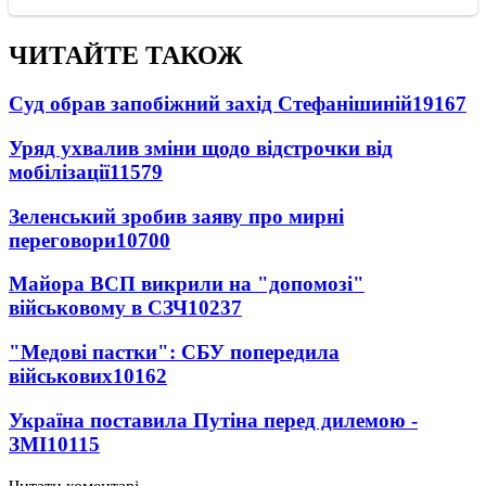
ЧИТАЙТЕ ТАКОЖ
Суд обрав запобіжний захід Стефанішиній
19167
Уряд ухвалив зміни щодо відстрочки від
мобілізації
11579
Зеленський зробив заяву про мирні
переговори
10700
Майора ВСП викрили на "допомозі"
військовому в СЗЧ
10237
"Медові пастки": СБУ попередила
військових
10162
Україна поставила Путіна перед дилемою -
ЗМІ
10115