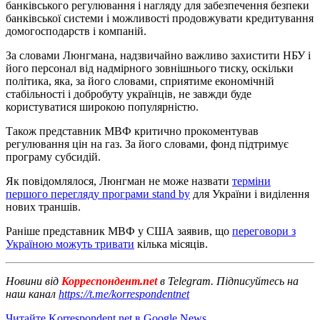
банківського регулювання і нагляду для забезпечення безпеки
банківської системи і можливості продовжувати кредитування
домогосподарств і компаній.
За словами Люнгмана, надзвичайно важливо захистити НБУ і
його персонал від надмірного зовнішнього тиску, оскільки
політика, яка, за його словами, сприятиме економічній
стабільності і добробуту українців, не завжди буде
користуватися широкою популярністю.
Також представник МВФ критично прокоментував
регулювання цін на газ. За його словами, фонд підтримує
програму субсидій.
Як повідомлялося, Люнгман не може назвати
терміни
першого перегляду програми stand by
для України і виділення
нових траншів.
Раніше представник МВФ у США заявив, що
переговори з
Україною можуть тривати
кілька місяців.
Новини від
Корреспондент.net
в Telegram. Підписуйтесь на
наш канал
https://t.me/korrespondentnet
Читайте Korrespondent.net в Google News