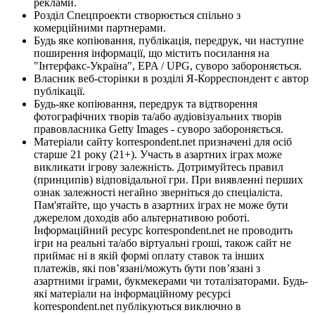
реклами.
Розділ Спецпроекти створюється спільно з
комерційними партнерами.
Будь яке копіювання, публікація, передрук, чи наступне
поширення інформації, що містить посилання на
"Інтерфакс-Україна", EPA / UPG, суворо забороняється.
Власник веб-сторінки в розділі Я-Корреспондент є автор
публікації.
Будь-яке копіювання, передрук та відтворення
фотографічних творів та/або аудіовізуальних творів
правовласника Getty Images - суворо забороняється.
Матеріали сайту korrespondent.net призначені для осіб
старше 21 року (21+). Участь в азартних іграх може
викликати ігрову залежність. Дотримуйтесь правил
(принципів) відповідальної гри. При виявленні перших
ознак залежності негайно зверніться до спеціаліста.
Пам'ятайте, що участь в азартних іграх не може бути
джерелом доходів або альтернативою роботі.
Інформаційний ресурс korrespondent.net не проводить
ігри на реальні та/або віртуальні гроші, також сайт не
приймає ні в якій формі оплату ставок та інших
платежів, які пов’язані/можуть бути пов’язані з
азартними іграми, букмекерами чи тоталізаторами. Будь-
які матеріали на інформаційному ресурсі
korrespondent.net публікуються виключно в