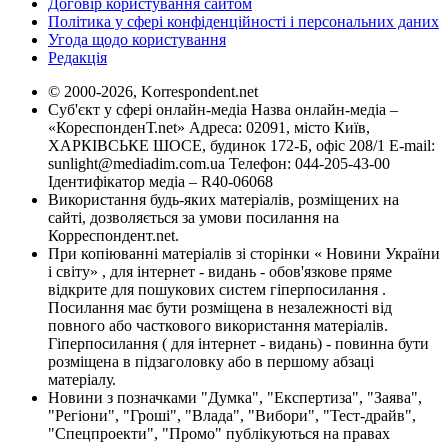
Договір користування сайтом
Політика у сфері конфіденційності і персональних даних
Угода щодо користування
Редакція
© 2000-2026, Korrespondent.net
Суб'єкт у сфері онлайн-медіа Назва онлайн-медіа –
«КореспонденТ.net» Адреса: 02091, місто Київ,
ХАРКІВСЬКЕ ШОСЕ, будинок 172-Б, офіс 208/1 E-mail:
sunlight@mediadim.com.ua
Телефон: 044-205-43-00
Ідентифікатор медіа – R40-06068
Використання будь-яких матеріалів, розміщених на
сайті, дозволяється за умови посилання на
Корреспондент.net.
При копіюванні матеріалів зі сторінки « Новини України
і світу» , для інтернет - видань - обов'язкове пряме
відкрите для пошукових систем гіперпосилання .
Посилання має бути розміщена в незалежності від
повного або часткового використання матеріалів.
Гіперпосилання ( для інтернет - видань) - повинна бути
розміщена в підзаголовку або в першому абзаці
матеріалу.
Новини з позначками "Думка", "Експертиза", "Заява",
"Регіони", "Гроші", "Влада", "Вибори", "Тест-драйв",
"Спецпроекти", "Промо" публікуються на правах