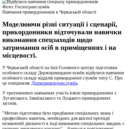
Фото: Госпогранслужба
Навчання прикордонників в Черкаській області
Моделюючи різні ситуації і сценарії,
прикордонники відточували навички
виконання спецзаходів щодо
затримання осіб в приміщеннях і на
місцевості.
У Черкаській області на базі Головного центру підготовки
особового складу Держприкордонслужби відбулися навчання
особового складу відділів прикордонної служби типу С. Про
це повідомляє
Держприкордонслужба
.
У тритижневих навчаннях участь взяли прикордонники з
Луганського, Ізмаїльського та Луцького прикордонних
загонів.
"Метою підготовки було придбання спеціальних знань і
професійних навичок, необхідних для якісної протидії
незаконній діяльності в ході виконання спеціальних завдань з
охорони державного кордону", - йдеться в повідомленні.