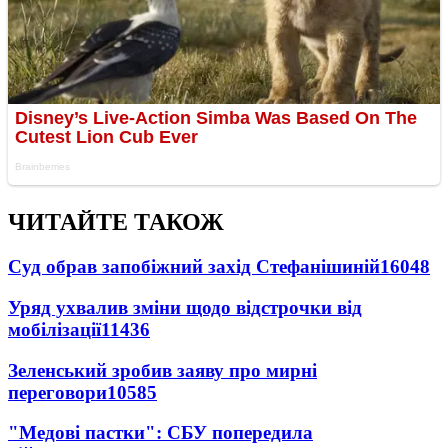
ЧИТАЙТЕ ТАКОЖ
Суд обрав запобіжний захід Стефанішиній
16048
Уряд ухвалив зміни щодо відстрочки від
мобілізації
11436
Зеленський зробив заяву про мирні
переговори
10585
"Медові пастки": СБУ попередила