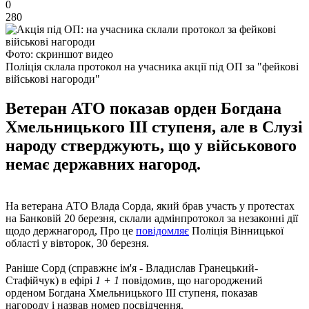
0
280
Фото: скриншот видео
Поліція склала протокол на учасника акції під ОП за "фейкові
військові нагороди"
Ветеран АТО показав орден Богдана
Хмельницького III ступеня, але в Слузі
народу стверджують, що у військового
немає державних нагород.
На ветерана АТО Влада Сорда, який брав участь у протестах
на Банковій 20 березня, склали адмінпротокол за незаконні дії
щодо держнагород, Про це
повідомляє
Поліція Вінницької
області у вівторок, 30 березня.
Раніше Сорд (справжнє ім'я - Владислав Гранецький-
Стафійчук) в ефірі
1 + 1
повідомив, що нагороджений
орденом Богдана Хмельницького III ступеня, показав
нагороду і назвав номер посвідчення.