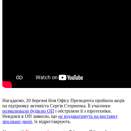
Нагадаємо, 20 березня біля Офісу Президента пройшла акція
на підтримку активіста Сергія Стерненка. Її учасники
розмалювали будівлю ОП
і обстріляли її з піротехніки.
Невдовзі в ОП заявили, що
не віддаватимуть на виставку
зіпсовані двері
, їх відреставрують.