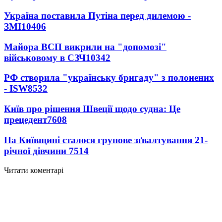
Україна поставила Путіна перед дилемою -
ЗМІ
10406
Майора ВСП викрили на "допомозі"
військовому в СЗЧ
10342
РФ створила "українську бригаду" з полонених
- ISW
8532
Київ про рішення Швеції щодо судна: Це
прецедент
7608
На Київщині сталося групове зґвалтування 21-
річної дівчини
7514
Читати коментарі