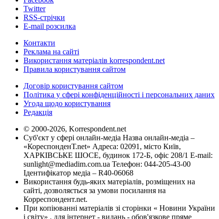
Twitter
RSS-стрічки
E-mail розсилка
Контакти
Реклама на сайті
Використання матеріалів korrespondent.net
Правила користування сайтом
Договір користування сайтом
Політика у сфері конфіденційності і персональних даних
Угода щодо користування
Редакція
© 2000-2026, Korrespondent.net
Суб'єкт у сфері онлайн-медіа Назва онлайн-медіа –
«КореспонденТ.net» Адреса: 02091, місто Київ,
ХАРКІВСЬКЕ ШОСЕ, будинок 172-Б, офіс 208/1 E-mail:
sunlight@mediadim.com.ua
Телефон: 044-205-43-00
Ідентифікатор медіа – R40-06068
Використання будь-яких матеріалів, розміщених на
сайті, дозволяється за умови посилання на
Корреспондент.net.
При копіюванні матеріалів зі сторінки « Новини України
і світу» , для інтернет - видань - обов'язкове пряме