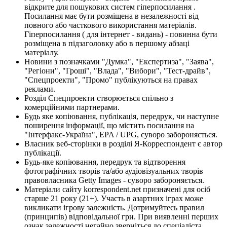
відкрите для пошукових систем гіперпосилання .
Посилання має бути розміщена в незалежності від
повного або часткового використання матеріалів.
Гіперпосилання ( для інтернет - видань) - повинна бути
розміщена в підзаголовку або в першому абзаці
матеріалу.
Новини з позначками "Думка", "Експертиза", "Заява",
"Регіони", "Гроші", "Влада", "Вибори", "Тест-драйв",
"Спецпроекти", "Промо" публікуються на правах
реклами.
Розділ Спецпроекти створюється спільно з
комерційними партнерами.
Будь яке копіювання, публікація, передрук, чи наступне
поширення інформації, що містить посилання на
"Інтерфакс-Україна", EPA / UPG, суворо забороняється.
Власник веб-сторінки в розділі Я-Корреспондент є автор
публікації.
Будь-яке копіювання, передрук та відтворення
фотографічних творів та/або аудіовізуальних творів
правовласника Getty Images - суворо забороняється.
Матеріали сайту korrespondent.net призначені для осіб
старше 21 року (21+). Участь в азартних іграх може
викликати ігрову залежність. Дотримуйтесь правил
(принципів) відповідальної гри. При виявленні перших
ознак залежності негайно зверніться до спеціаліста.