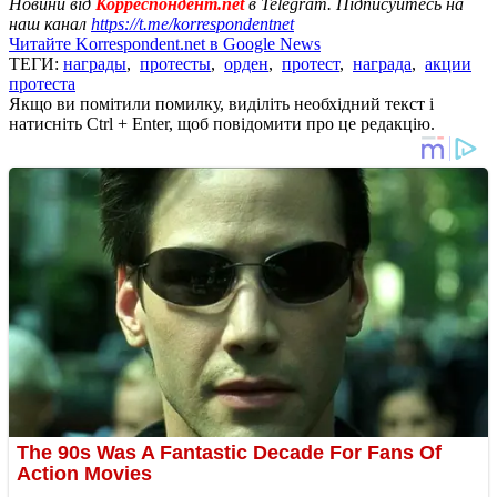
Новини від
Корреспондент.net
в Telegram. Підписуйтесь на
наш канал
https://t.me/korrespondentnet
Читайте Korrespondent.net в Google News
ТЕГИ:
награды
,
протесты
,
орден
,
протест
,
награда
,
акции
протеста
Якщо ви помітили помилку, виділіть необхідний текст і
натисніть Ctrl + Enter, щоб повідомити про це редакцію.