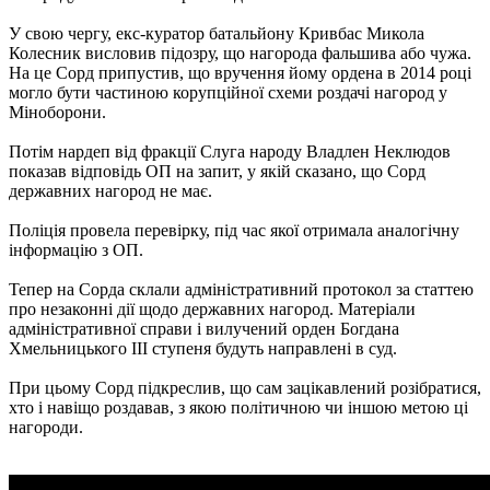
У свою чергу, екс-куратор батальйону Кривбас Микола
Колесник висловив підозру, що нагорода фальшива або чужа.
На це Сорд припустив, що вручення йому ордена в 2014 році
могло бути частиною корупційної схеми роздачі нагород у
Міноборони.
Потім нардеп від фракції Слуга народу Владлен Неклюдов
показав відповідь ОП на запит, у якій сказано, що Сорд
державних нагород не має.
Поліція провела перевірку, під час якої отримала аналогічну
інформацію з ОП.
Тепер на Сорда склали адміністративний протокол за статтею
про незаконні дії щодо державних нагород. Матеріали
адміністративної справи і вилучений орден Богдана
Хмельницького III ступеня будуть направлені в суд.
При цьому Сорд підкреслив, що сам зацікавлений розібратися,
хто і навіщо роздавав, з якою політичною чи іншою метою ці
нагороди.