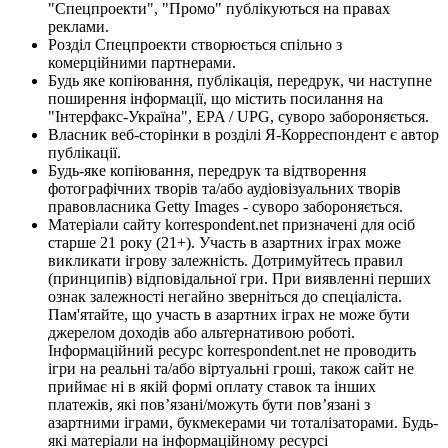
"Спецпроекти", "Промо" публікуються на правах
реклами.
Розділ Спецпроекти створюється спільно з
комерційними партнерами.
Будь яке копіювання, публікація, передрук, чи наступне
поширення інформації, що містить посилання на
"Інтерфакс-Україна", EPA / UPG, суворо забороняється.
Власник веб-сторінки в розділі Я-Корреспондент є автор
публікації.
Будь-яке копіювання, передрук та відтворення
фотографічних творів та/або аудіовізуальних творів
правовласника Getty Images - суворо забороняється.
Матеріали сайту korrespondent.net призначені для осіб
старше 21 року (21+). Участь в азартних іграх може
викликати ігрову залежність. Дотримуйтесь правил
(принципів) відповідальної гри. При виявленні перших
ознак залежності негайно зверніться до спеціаліста.
Пам'ятайте, що участь в азартних іграх не може бути
джерелом доходів або альтернативою роботі.
Інформаційний ресурс korrespondent.net не проводить
ігри на реальні та/або віртуальні гроші, також сайт не
приймає ні в якій формі оплату ставок та інших
платежів, які пов’язані/можуть бути пов’язані з
азартними іграми, букмекерами чи тоталізаторами. Будь-
які матеріали на інформаційному ресурсі