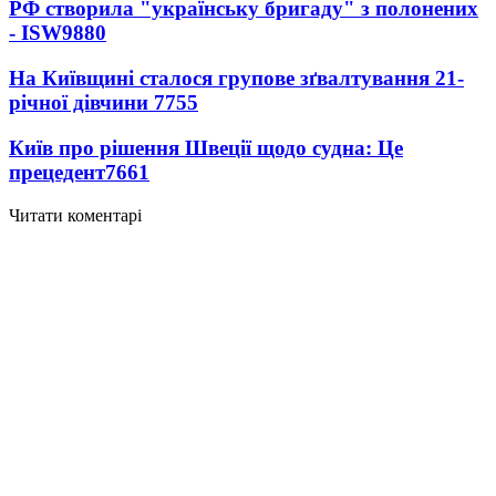
РФ створила "українську бригаду" з полонених
- ISW
9880
На Київщині сталося групове зґвалтування 21-
річної дівчини
7755
Київ про рішення Швеції щодо судна: Це
прецедент
7661
Читати коментарі