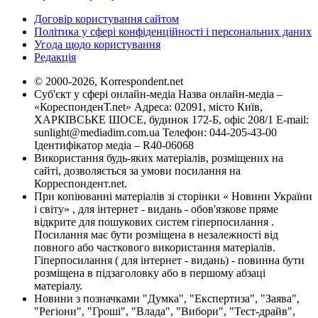
Договір користування сайтом
Політика у сфері конфіденційності і персональних даних
Угода щодо користування
Редакція
© 2000-2026, Korrespondent.net
Суб'єкт у сфері онлайн-медіа Назва онлайн-медіа –
«КореспонденТ.net» Адреса: 02091, місто Київ,
ХАРКІВСЬКЕ ШОСЕ, будинок 172-Б, офіс 208/1 E-mail:
sunlight@mediadim.com.ua
Телефон: 044-205-43-00
Ідентифікатор медіа – R40-06068
Використання будь-яких матеріалів, розміщених на
сайті, дозволяється за умови посилання на
Корреспондент.net.
При копіюванні матеріалів зі сторінки « Новини України
і світу» , для інтернет - видань - обов'язкове пряме
відкрите для пошукових систем гіперпосилання .
Посилання має бути розміщена в незалежності від
повного або часткового використання матеріалів.
Гіперпосилання ( для інтернет - видань) - повинна бути
розміщена в підзаголовку або в першому абзаці
матеріалу.
Новини з позначками "Думка", "Експертиза", "Заява",
"Регіони", "Гроші", "Влада", "Вибори", "Тест-драйв",