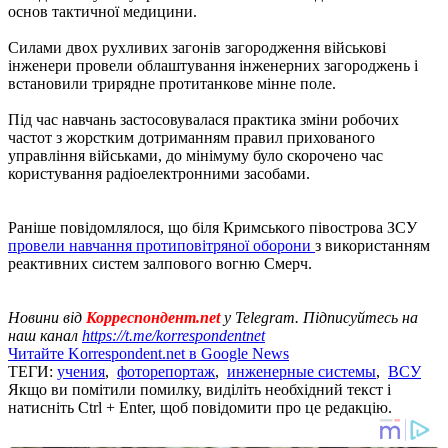
основ тактичної медицини.
Силами двох рухливих загонів загородження військові
інженери провели облаштування інженерних загороджень і
встановили трирядне протитанкове мінне поле.
Під час навчань застосовувалася практика зміни робочих
частот з жорстким дотриманням правил прихованого
управління військами, до мінімуму було скорочено час
користування радіоелектронними засобами.
Раніше повідомлялося, що біля Кримського півострова ЗСУ
провели навчання протиповітряної оборони
з використанням
реактивних систем залпового вогню Смерч.
Новини від
Корреспондент.net
у Telegram. Підписуйтесь на
наш канал
https://t.me/korrespondentnet
Читайте Korrespondent.net в Google News
ТЕГИ:
учения
,
фоторепортаж
,
инженерные системы
,
ВСУ
Якщо ви помітили помилку, виділіть необхідний текст і
натисніть Ctrl + Enter, щоб повідомити про це редакцію.