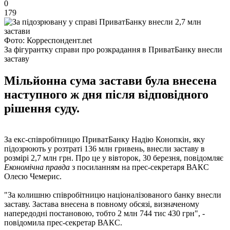
0
179
Фото: Корреспондент.net
За фігурантку справи про розкрадання в ПриватБанку внесли
заставу
Мільйонна сума застави була внесена
наступного ж дня після відповідного
рішення суду.
За екс-співробітницю ПриватБанку Надію Конопкін, яку
підозрюють у розтраті 136 млн гривень, внесли заставу в
розмірі 2,7 млн ​​грн. Про це у вівторок, 30 березня, повідомляє
Економічна правда
з посиланням на прес-секретаря ВАКС
Олесю Чемерис.
"За колишню співробітницю націоналізованого банку внесли
заставу. Застава внесена в повному обсязі, визначеному
напередодні постановою, тобто 2 млн 744 тис 430 грн", -
повідомила прес-секретар ВАКС.