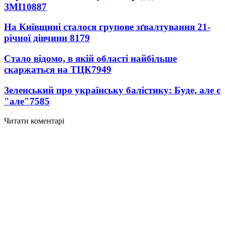
ЗМІ
10887
На Київщині сталося групове зґвалтування 21-
річної дівчини
8179
Стало відомо, в якій області найбільше
скаржаться на ТЦК
7949
Зеленський про українську балістику: Буде, але є
"але"
7585
Читати коментарі