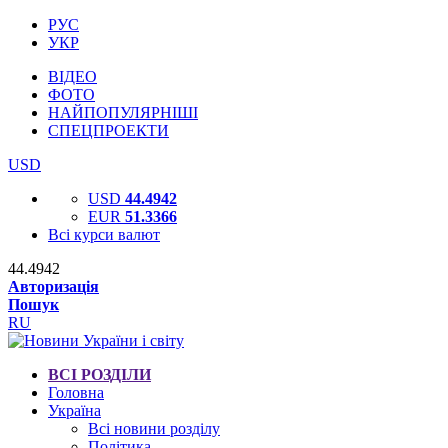
РУС
УКР
ВІДЕО
ФОТО
НАЙПОПУЛЯРНІШІ
СПЕЦПРОЕКТИ
USD
USD
44.4942
EUR
51.3366
Всі курси валют
44.4942
Авторизація
Пошук
RU
ВСІ РОЗДІЛИ
Головна
Україна
Всі новини розділу
Політика