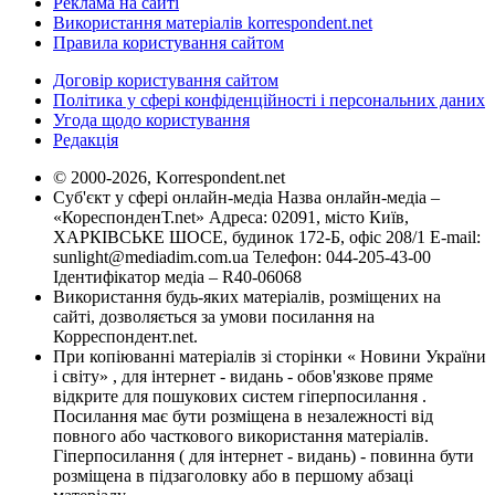
Реклама на сайті
Використання матеріалів korrespondent.net
Правила користування сайтом
Договір користування сайтом
Політика у сфері конфіденційності і персональних даних
Угода щодо користування
Редакція
© 2000-2026, Korrespondent.net
Суб'єкт у сфері онлайн-медіа Назва онлайн-медіа –
«КореспонденТ.net» Адреса: 02091, місто Київ,
ХАРКІВСЬКЕ ШОСЕ, будинок 172-Б, офіс 208/1 E-mail:
sunlight@mediadim.com.ua
Телефон: 044-205-43-00
Ідентифікатор медіа – R40-06068
Використання будь-яких матеріалів, розміщених на
сайті, дозволяється за умови посилання на
Корреспондент.net.
При копіюванні матеріалів зі сторінки « Новини України
і світу» , для інтернет - видань - обов'язкове пряме
відкрите для пошукових систем гіперпосилання .
Посилання має бути розміщена в незалежності від
повного або часткового використання матеріалів.
Гіперпосилання ( для інтернет - видань) - повинна бути
розміщена в підзаголовку або в першому абзаці