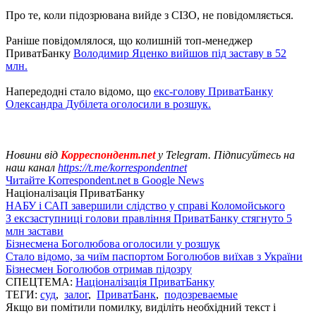
Про те, коли підозрювана вийде з СІЗО, не повідомляється.
Раніше повідомлялося, що колишній топ-менеджер
ПриватБанку
Володимир Яценко вийшов під заставу в 52
млн.
Напередодні стало відомо, що
екс-голову ПриватБанку
Олександра Дубілета оголосили в розшук.
Новини від
Корреспондент.net
у Telegram. Підписуйтесь на
наш канал
https://t.me/korrespondentnet
Читайте Korrespondent.net в Google News
Націоналізація ПриватБанку
НАБУ і САП завершили слідство у справі Коломойського
З ексзаступниці голови правління ПриватБанку стягнуто 5
млн застави
Бізнесмена Боголюбова оголосили у розшук
Стало відомо, за чиїм паспортом Боголюбов виїхав з України
Бізнесмен Боголюбов отримав підозру
СПЕЦТЕМА:
Націоналізація ПриватБанку
ТЕГИ:
суд
,
залог
,
ПриватБанк
,
подозреваемые
Якщо ви помітили помилку, виділіть необхідний текст і