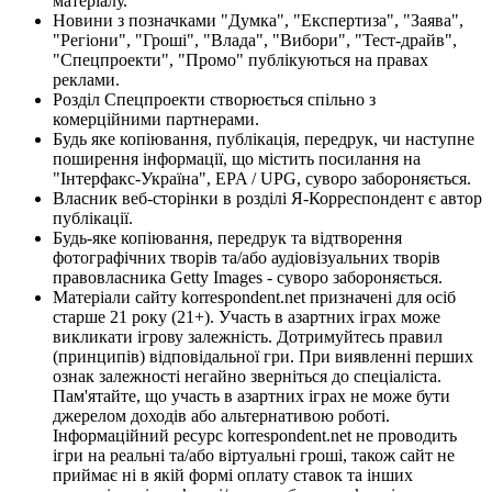
матеріалу.
Новини з позначками "Думка", "Експертиза", "Заява",
"Регіони", "Гроші", "Влада", "Вибори", "Тест-драйв",
"Спецпроекти", "Промо" публікуються на правах
реклами.
Розділ Спецпроекти створюється спільно з
комерційними партнерами.
Будь яке копіювання, публікація, передрук, чи наступне
поширення інформації, що містить посилання на
"Інтерфакс-Україна", EPA / UPG, суворо забороняється.
Власник веб-сторінки в розділі Я-Корреспондент є автор
публікації.
Будь-яке копіювання, передрук та відтворення
фотографічних творів та/або аудіовізуальних творів
правовласника Getty Images - суворо забороняється.
Матеріали сайту korrespondent.net призначені для осіб
старше 21 року (21+). Участь в азартних іграх може
викликати ігрову залежність. Дотримуйтесь правил
(принципів) відповідальної гри. При виявленні перших
ознак залежності негайно зверніться до спеціаліста.
Пам'ятайте, що участь в азартних іграх не може бути
джерелом доходів або альтернативою роботі.
Інформаційний ресурс korrespondent.net не проводить
ігри на реальні та/або віртуальні гроші, також сайт не
приймає ні в якій формі оплату ставок та інших