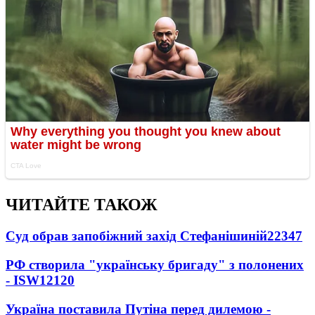
ЧИТАЙТЕ ТАКОЖ
Суд обрав запобіжний захід Стефанішиній
22347
РФ створила "українську бригаду" з полонених
- ISW
12120
Україна поставила Путіна перед дилемою -