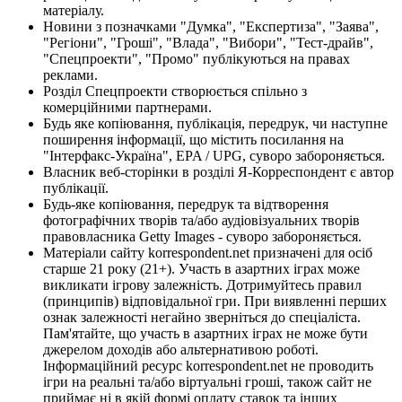
матеріалу.
Новини з позначками "Думка", "Експертиза", "Заява",
"Регіони", "Гроші", "Влада", "Вибори", "Тест-драйв",
"Спецпроекти", "Промо" публікуються на правах
реклами.
Розділ Спецпроекти створюється спільно з
комерційними партнерами.
Будь яке копіювання, публікація, передрук, чи наступне
поширення інформації, що містить посилання на
"Інтерфакс-Україна", EPA / UPG, суворо забороняється.
Власник веб-сторінки в розділі Я-Корреспондент є автор
публікації.
Будь-яке копіювання, передрук та відтворення
фотографічних творів та/або аудіовізуальних творів
правовласника Getty Images - суворо забороняється.
Матеріали сайту korrespondent.net призначені для осіб
старше 21 року (21+). Участь в азартних іграх може
викликати ігрову залежність. Дотримуйтесь правил
(принципів) відповідальної гри. При виявленні перших
ознак залежності негайно зверніться до спеціаліста.
Пам'ятайте, що участь в азартних іграх не може бути
джерелом доходів або альтернативою роботі.
Інформаційний ресурс korrespondent.net не проводить
ігри на реальні та/або віртуальні гроші, також сайт не
приймає ні в якій формі оплату ставок та інших