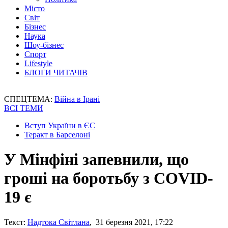
Місто
Світ
Бізнес
Наука
Шоу-бізнес
Спорт
Lifestyle
БЛОГИ ЧИТАЧІВ
СПЕЦТЕМА:
Війна в Ірані
ВСІ ТЕМИ
Вступ України в ЄС
Теракт в Барселоні
У Мінфіні запевнили, що
гроші на боротьбу з COVID-
19 є
Текст:
Надтока Світлана
, 31 березня 2021, 17:22