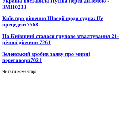
Україна поставила Путіна перед дилемою -
ЗМІ
10233
Київ про рішення Швеції щодо судна: Це
прецедент
7568
На Київщині сталося групове зґвалтування 21-
річної дівчини
7261
Зеленський зробив заяву про мирні
переговори
7021
Читати коментарі