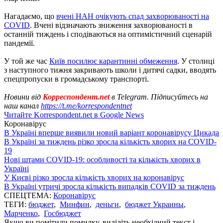
Нагадаємо, що
вчені НАН очікують спад захворюваності на
COVID
. Вчені відзначають зниження захворюваності в
останній тиждень і сподіваються на оптимістичний сценарій
пандемії.
У той же час
Київ посилює карантинні обмеження
. У столиці
з наступного тижня закривають школи і дитячі садки, вводять
спецпропуски в громадському транспорті.
Новини від
Корреспондент.net
в Telegram. Підписуйтесь на
наш канал
https://t.me/korrespondentnet
Читайте Korrespondent.net в Google News
Коронавірус
В Україні вперше виявили новий варіант коронавірусу Цикада
В Україні за тиждень різко зросла кількість хворих на COVID-
19
Нові штами COVID-19: особливості та кількість хворих в
Україні
У Києві різко зросла кількість хворих на коронавірус
В Україні утричі зросла кількість випадків COVID за тиждень
СПЕЦТЕМА:
Коронавірус
ТЕГИ:
бюджет
,
Минфин
,
деньги
,
бюджет Украины
,
Марченко
,
Госбюджет
Якщо ви помітили помилку, виділіть необхідний текст і