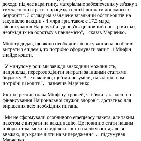
доходи під час карантину, матеріальне забезпечення у зв'язку з
тимчасовою втратою працездатності і виплати допомоги з
безробіття. З огляду на зазначене загальний обсяг коштів на
закупівлю вакцин - 4 млрд грн, також є 17,3 млрд
фінансування Нацслужби здоров'я - це повний спектр витрат,
необхідних на боротьбу з пандемією", - сказав Марченко.
Міністр додав, що якщо необхідне фінансування на особливі
витрати з епідемії, то потрібно сформувати запит - і Мінфін
знайде кошти.
"У минулому році ми завжди знаходили можливість,
наприклад, перерозподілити витрати за іншими статтями
бюджету. Але важливо, щоб ми розуміли, на які цілі нам
потрібні ці кошти", - зазначив Марченко.
Як підкреслив глава Мінфіну, грошей, які були закладені на
фінансування Національної служби здоров'я, достатньо для
вирішення всіх необхідних питань.
"Ми не сформували особливого emergency-пакета, але таким
пакетом є витрати на вакцинацію. Це повинно стати нашим
пріоритетом: можна виділяти кошти на лікування, але, я
вважаю, що краще діяти на випередження", - підсумував
Марченко.