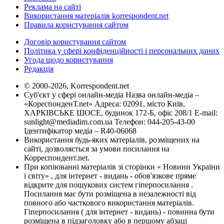
Реклама на сайті
Використання матеріалів korrespondent.net
Правила користування сайтом
Договір користування сайтом
Політика у сфері конфіденційності і персональних даних
Угода щодо користування
Редакція
© 2000-2026, Korrespondent.net
Суб'єкт у сфері онлайн-медіа Назва онлайн-медіа –
«КореспонденТ.net» Адреса: 02091, місто Київ,
ХАРКІВСЬКЕ ШОСЕ, будинок 172-Б, офіс 208/1 E-mail:
sunlight@mediadim.com.ua
Телефон: 044-205-43-00
Ідентифікатор медіа – R40-06068
Використання будь-яких матеріалів, розміщених на
сайті, дозволяється за умови посилання на
Корреспондент.net.
При копіюванні матеріалів зі сторінки « Новини України
і світу» , для інтернет - видань - обов'язкове пряме
відкрите для пошукових систем гіперпосилання .
Посилання має бути розміщена в незалежності від
повного або часткового використання матеріалів.
Гіперпосилання ( для інтернет - видань) - повинна бути
розміщена в підзаголовку або в першому абзаці