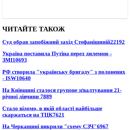
ЧИТАЙТЕ ТАКОЖ
Суд обрав запобіжний захід Стефанішиній
22192
Україна поставила Путіна перед дилемою -
ЗМІ
10693
РФ створила "українську бригаду" з полонених
- ISW
10640
На Київщині сталося групове зґвалтування 21-
річної дівчини
7889
Стало відомо, в якій області найбільше
скаржаться на ТЦК
7621
На Черкащині викрили "схему СЗЧ"
6967