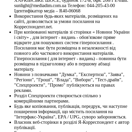
ХАРКІВСЬКЕ ШОСЕ, будинок 172-Б, офіс 208/1 E-mail:
sunlight@mediadim.com.ua
Телефон: 044-205-43-00
Ідентифікатор медіа – R40-06068
Використання будь-яких матеріалів, розміщених на
сайті, дозволяється за умови посилання на
Корреспондент.net.
При копіюванні матеріалів зі сторінки « Новини України
і світу» , для інтернет - видань - обов'язкове пряме
відкрите для пошукових систем гіперпосилання .
Посилання має бути розміщена в незалежності від
повного або часткового використання матеріалів.
Гіперпосилання ( для інтернет - видань) - повинна бути
розміщена в підзаголовку або в першому абзаці
матеріалу.
Новини з позначками "Думка", "Експертиза", "Заява",
"Регіони", "Гроші", "Влада", "Вибори", "Тест-драйв",
"Спецпроекти", "Промо" публікуються на правах
реклами.
Розділ Спецпроекти створюється спільно з
комерційними партнерами.
Будь яке копіювання, публікація, передрук, чи наступне
поширення інформації, що містить посилання на
"Інтерфакс-Україна", EPA / UPG, суворо забороняється.
Власник веб-сторінки в розділі Я-Корреспондент є автор
публікації.