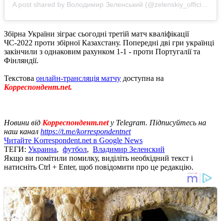
A post shared by Володимир Зеленський (@zelenskiy_official)
Збірна України зіграє сьогодні третій матч кваліфікації
ЧС-2022 проти збірної Казахстану. Попередні дві гри українці
закінчили з однаковим рахунком 1-1 - проти Португалії та
Фінляндії.
Текстова
онлайн-трансляція матчу
доступна на
Корреспондент.net.
Новини від
Корреспондент.net
у Telegram. Підписуйтесь на
наш канал
https://t.me/korrespondentnet
Читайте Korrespondent.net в Google News
ТЕГИ:
Украина
,
футбол
,
Владимир Зеленский
Якщо ви помітили помилку, виділіть необхідний текст і
натисніть Ctrl + Enter, щоб повідомити про це редакцію.