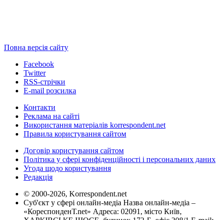
Повна версія сайту
Facebook
Twitter
RSS-стрічки
E-mail розсилка
Контакти
Реклама на сайті
Використання матеріалів korrespondent.net
Правила користування сайтом
Договір користування сайтом
Політика у сфері конфіденційності і персональних даних
Угода щодо користування
Редакція
© 2000-2026, Korrespondent.net
Суб'єкт у сфері онлайн-медіа Назва онлайн-медіа –
«КореспонденТ.net» Адреса: 02091, місто Київ,