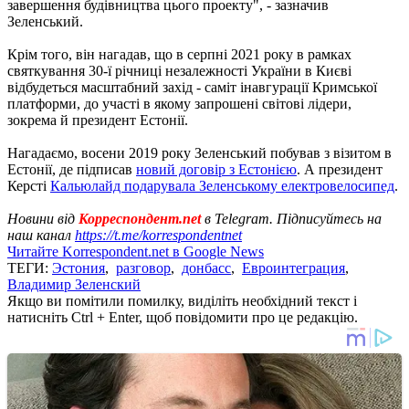
завершення будівництва цього проекту", - зазначив
Зеленський.
Крім того, він нагадав, що в серпні 2021 року в рамках
святкування 30-ї річниці незалежності України в Києві
відбудеться масштабний захід - саміт інавгурації Кримської
платформи, до участі в якому запрошені світові лідери,
зокрема й президент Естонії.
Нагадаємо, восени 2019 року Зеленський побував з візитом в
Естонії, де підписав
новий договір з Естонією
. А президент
Керсті
Кальюлайд подарувала Зеленському електровелосипед
.
Новини від
Корреспондент.net
в Telegram. Підписуйтесь на
наш канал
https://t.me/korrespondentnet
Читайте Korrespondent.net в Google News
ТЕГИ:
Эстония
,
разговор
,
донбасс
,
Евроинтеграция
,
Владимир Зеленский
Якщо ви помітили помилку, виділіть необхідний текст і
натисніть Ctrl + Enter, щоб повідомити про це редакцію.