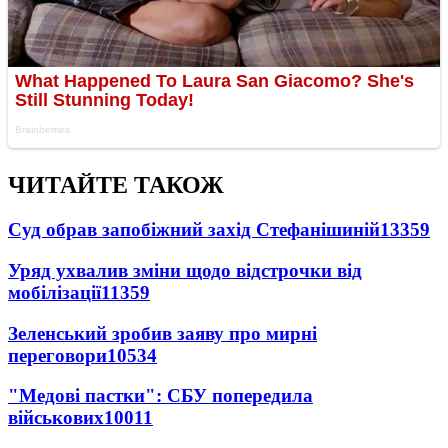
ЧИТАЙТЕ ТАКОЖ
Суд обрав запобіжний захід Стефанішиній
13359
Уряд ухвалив зміни щодо відстрочки від
мобілізації
11359
Зеленський зробив заяву про мирні
переговори
10534
"Медові пастки": СБУ попередила
військових
10011