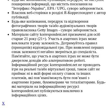
поширення інформації, що містить посилання на
"Інтерфакс-Україна", EPA / UPG, суворо забороняється.
Власник веб-сторінки в розділі Я-Корреспондент є автор
публікації.
Будь-яке копіювання, передрук та відтворення
фотографічних творів та/або аудіовізуальних творів
правовласника Getty Images - суворо забороняється.
Матеріали сайту korrespondent.net призначені для осіб
старше 21 року (21+). Участь в азартних іграх може
викликати ігрову залежність. Дотримуйтесь правил
(принципів) відповідальної гри. При виявленні перших
ознак залежності негайно зверніться до спеціаліста.
Пам'ятайте, що участь в азартних іграх не може бути
джерелом доходів або альтернативою роботі.
Інформаційний ресурс korrespondent.net не проводить
ігри на реальні та/або віртуальні гроші, також сайт не
приймає ні в якій формі оплату ставок та інших
платежів, які пов’язані/можуть бути пов’язані з
азартними іграми, букмекерами чи тоталізаторами. Будь-
які матеріали на інформаційному ресурсі
korrespondent.net публікуються виключно в
інформаційних цілях.
X