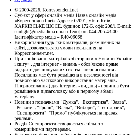
© 2000-2026, Korrespondent.net
Суб'єкт у сфері онлайн-медіа Назва онлайн-медіа –
«КореспонденТ.net» Адреса: 02091, місто Київ,
ХАРКІВСЬКЕ ШОСЕ, будинок 172-Б, офіс 208/1 E-mail:
sunlight@mediadim.com.ua
Телефон: 044-205-43-00
Ідентифікатор медіа – R40-06068
Використання будь-яких матеріалів, розміщених на
сайті, дозволяється за умови посилання на
Корреспондент.net.
При копіюванні матеріалів зі сторінки « Новини України
і світу» , для інтернет - видань - обов'язкове пряме
відкрите для пошукових систем гіперпосилання .
Посилання має бути розміщена в незалежності від
повного або часткового використання матеріалів.
Гіперпосилання ( для інтернет - видань) - повинна бути
розміщена в підзаголовку або в першому абзаці
матеріалу.
Новини з позначками "Думка", "Експертиза", "Заява",
"Регіони", "Гроші", "Влада", "Вибори", "Тест-драйв",
"Спецпроекти", "Промо" публікуються на правах
реклами.
Розділ Спецпроекти створюється спільно з
комерційними партнерами.
Будь яке копіювання, публікація, передрук, чи наступне