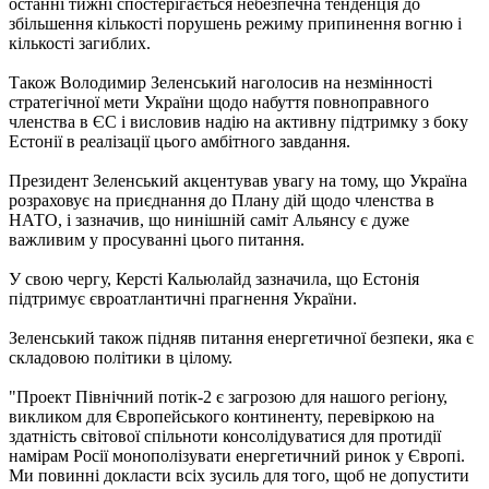
останні тижні спостерігається небезпечна тенденція до
збільшення кількості порушень режиму припинення вогню і
кількості загиблих.
Також Володимир Зеленський наголосив на незмінності
стратегічної мети України щодо набуття повноправного
членства в ЄС і висловив надію на активну підтримку з боку
Естонії в реалізації цього амбітного завдання.
Президент Зеленський акцентував увагу на тому, що Україна
розраховує на приєднання до Плану дій щодо членства в
НАТО, і зазначив, що нинішній саміт Альянсу є дуже
важливим у просуванні цього питання.
У свою чергу, Керсті Кальюлайд зазначила, що Естонія
підтримує євроатлантичні прагнення України.
Зеленський також підняв питання енергетичної безпеки, яка є
складовою політики в цілому.
"Проект Північний потік-2 є загрозою для нашого регіону,
викликом для Європейського континенту, перевіркою на
здатність світової спільноти консолідуватися для протидії
намірам Росії монополізувати енергетичний ринок у Європі.
Ми повинні докласти всіх зусиль для того, щоб не допустити