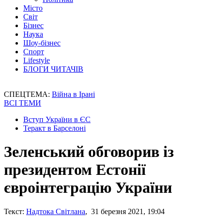
Місто
Світ
Бізнес
Наука
Шоу-бізнес
Спорт
Lifestyle
БЛОГИ ЧИТАЧІВ
СПЕЦТЕМА:
Війна в Ірані
ВСІ ТЕМИ
Вступ України в ЄС
Теракт в Барселоні
Зеленський обговорив із
президентом Естонії
євроінтеграцію України
Текст:
Надтока Світлана
, 31 березня 2021, 19:04